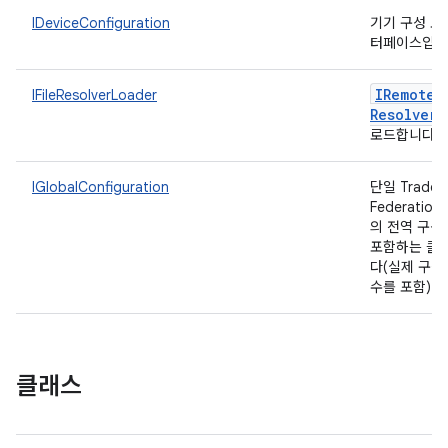
IDeviceConfiguration
기기 구성 보
터페이스입니
IRemote
F
IFileResolverLoader
Resolver
로드합니다.
IGlobalConfiguration
단일 Trade
Federatio
의 전역 구성
포함하는 클
다(실제 구성
수를 포함).
클래스