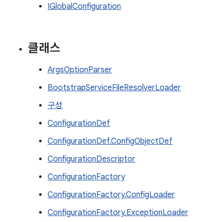
IGlobalConfiguration
클래스
ArgsOptionParser
BootstrapServiceFileResolverLoader
구성
ConfigurationDef
ConfigurationDef.ConfigObjectDef
ConfigurationDescriptor
ConfigurationFactory
ConfigurationFactory.ConfigLoader
ConfigurationFactory.ExceptionLoader