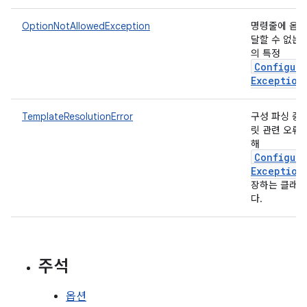
OptionNotAllowedException
명령줄에 옵션
달할 수 없는
의 특정
Configura
Exception
TemplateResolutionError
구성 파싱 중
릿 관련 오류
해
Configura
Exception
장하는 클래
다.
주석
옵션