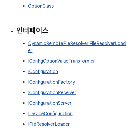
OptionClass
인터페이스
DynamicRemoteFileResolver.FileResolverLoad
er
IConfigOptionValueTransformer
IConfiguration
IConfigurationFactory
IConfigurationReceiver
IConfigurationServer
IDeviceConfiguration
IFileResolverLoader