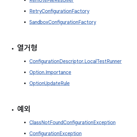
RemoteFileResolver
RetryConfigurationFactory
SandboxConfigurationFactory
열거형
ConfigurationDescriptor.LocalTestRunner
Option.Importance
OptionUpdateRule
예외
ClassNotFoundConfigurationException
ConfigurationException