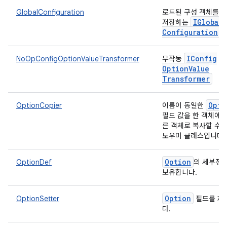
GlobalConfiguration
로드된 구성 객체를 
IGlobal
저장하는
Configuration
IConfig
NoOpConfigOptionValueTransformer
무작동
Option
Value
Transformer
Opti
OptionCopier
이름이 동일한
필드 값을 한 객체에서
른 객체로 복사할 수 
도우미 클래스입니다
Option
OptionDef
의 세부정
보유합니다.
Option
OptionSetter
필드를 채
다.