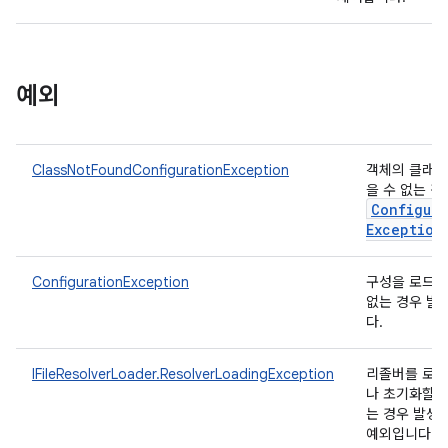
예외
ClassNotFoundConfigurationException
객체의 클래스
을 수 없는 
Configura
Exception
ConfigurationException
구성을 로드할
없는 경우 발
다.
IFileResolverLoader.ResolverLoadingException
리졸버를 로
나 초기화할 
는 경우 발생
예외입니다.