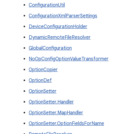
ConfigurationUtil
ConfigurationXmlParserSettings
DeviceConfigurationHolder
DynamicRemoteFileResolver
GlobalConfiguration
NoOpConfigOptionValueTransformer
OptionCopier
OptionDef
OptionSetter
OptionSetter.Handler
OptionSetter.MapHandler
OptionSetter.OptionFieldsForName