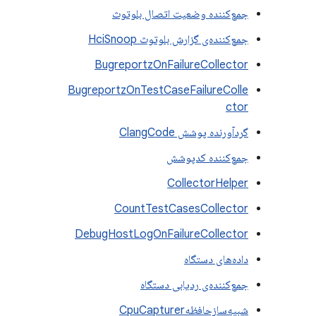
جمع‌کننده وضعیت اتصال بلوتوث
جمع‌کننده‌ی گزارش بلوتوث HciSnoop
BugreportzOnFailureCollector
BugreportzOnTestCaseFailureColle
ctor
گردآورنده پوشش ClangCode
جمع‌کننده کدپوشش
CollectorHelper
CountTestCasesCollector
DebugHostLogOnFailureCollector
داده‌های دستگاه
جمع‌کننده‌ی ردیابی دستگاه
شبیه‌سازحافظهCpuCapturer