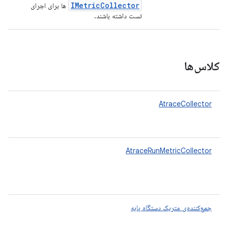
IMetric
Collector
ها برای اجرای
تست داشته باشند.
کلاس‌ها
AtraceCollector
AtraceRunMetricCollector
جمع‌کننده‌ی متریک دستگاه پایه