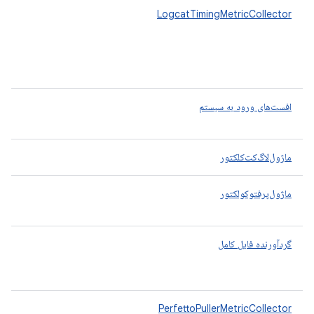
LogcatTimingMetricCollector
افست‌های ورود به سیستم
ماژول‌لاگ‌کت‌کلکتور
ماژول‌پرفتو‌کولکتور
گردآورنده فایل کامل
PerfettoPullerMetricCollector