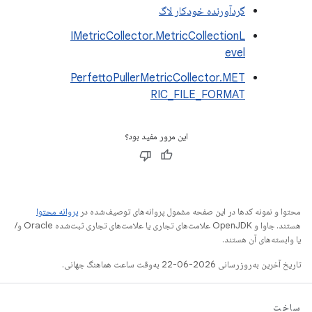
گردآورنده خودکار لاگ
IMetricCollector.MetricCollectionL
evel
PerfettoPullerMetricCollector.MET
RIC_FILE_FORMAT
این مرور مفید بود؟
محتوا و نمونه کدها در این صفحه مشمول پروانه‌های توصیف‌شده در
پروانه محتوا
هستند. جاوا و OpenJDK علامت‌های تجاری یا علامت‌های تجاری ثبت‌شده Oracle و/
یا وابسته‌های آن هستند.
تاریخ آخرین به‌روزرسانی 2026-06-22 به‌وقت ساعت هماهنگ جهانی.
ساخت