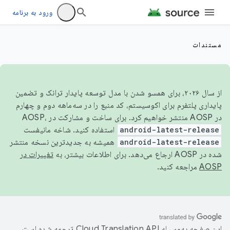
ورود به برنامه
مستندات
از سال ۲۰۲۶، برای همسو شدن با مدل توسعه پایدار ترانک و تضمین
پایداری پلتفرم برای اکوسیستم، کد منبع را در سه‌ماهه دوم و چهارم
در AOSP منتشر خواهیم کرد. برای ساخت و مشارکت در AOSP،
android-latest-release
استفاده کنید. شاخه مانیفست
android-latest-release
همیشه به جدیدترین نسخه منتشر
شده در AOSP ارجاع می‌دهد. برای اطلاعات بیشتر، به
تغییرات در
AOSP
مراجعه کنید.
این صفحه به‌وسیله
ترجمه شده است.