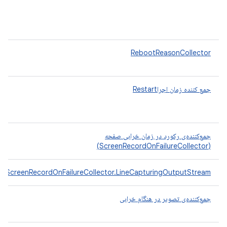
RebootReasonCollector
جمع کننده زمان اجراRestart
جمع‌کننده‌ی رکورد در زمان خرابی صفحه
(ScreenRecordOnFailureCollector)
ScreenRecordOnFailureCollector.LineCapturingOutputStream
جمع‌کننده‌ی تصویر در هنگام خرابی