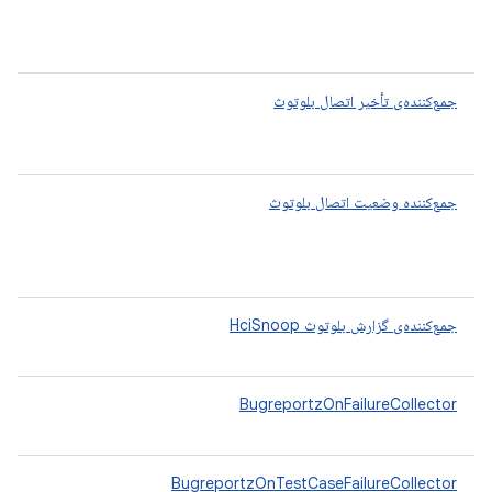
جمع‌کننده‌ی تأخیر اتصال بلوتوث
جمع‌کننده وضعیت اتصال بلوتوث
جمع‌کننده‌ی گزارش بلوتوث HciSnoop
BugreportzOnFailureCollector
BugreportzOnTestCaseFailureCollector