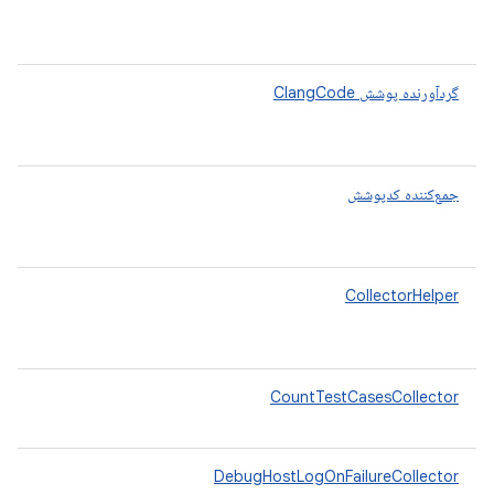
گردآورنده پوشش ClangCode
جمع‌کننده کدپوشش
CollectorHelper
CountTestCasesCollector
DebugHostLogOnFailureCollector