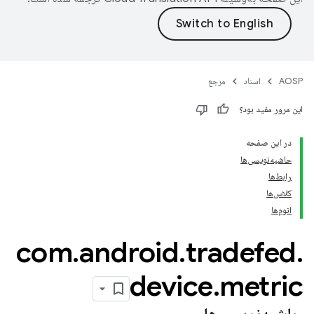
AOSP
اسناد
مرجع
این مرور مفید بود؟
در این صفحه
حاشیه‌نویسی‌ها
رابط‌ها
کلاس‌ها
انوم‌ها
com
.
android
.
tradefed
.
device
.
metric