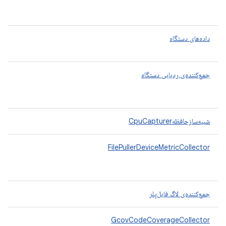
داده‌های دستگاه
جمع‌کننده‌ی ردیابی دستگاه
شبیه‌سازحافظهCpuCapturer
FilePullerDeviceMetricCollector
جمع‌کننده‌ی لاگ فایل‌پِلر
GcovCodeCoverageCollector