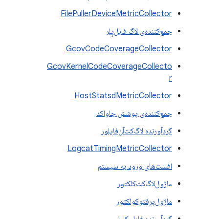
FilePullerDeviceMetricCollector
جمع‌کننده‌ی لاگ فایل‌پِلر
GcovCodeCoverageCollector
GcovKernelCodeCoverageCollecto
r
HostStatsdMetricCollector
جمع‌کننده‌ی پوشش جاواکد
گردآورنده لاگ‌کت‌آن‌فایلور
LogcatTimingMetricCollector
افست‌های ورود به سیستم
ماژول‌لاگ‌کت‌کلکتور
ماژول‌پرفتو‌کولکتور