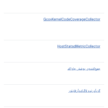
GcovKernelCodeCoverageCollector
HostStatsdMetricCollector
جمع‌کننده‌ی پوشش جاواکد
گردآورنده لاگ‌کت‌آن‌فایلور