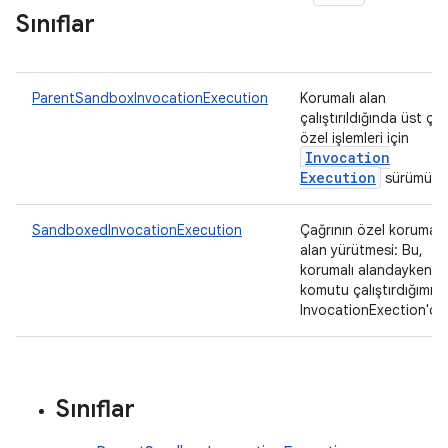
Sınıflar
ParentSandboxInvocationExecution
Korumalı alan
çalıştırıldığında üst çağ
özel işlemleri için
Invocation
Execution
sürümü.
SandboxedInvocationExecution
Çağrının özel korumalı
alan yürütmesi: Bu,
korumalı alandayken
komutu çalıştırdığımız
InvocationExection'du
Sınıflar