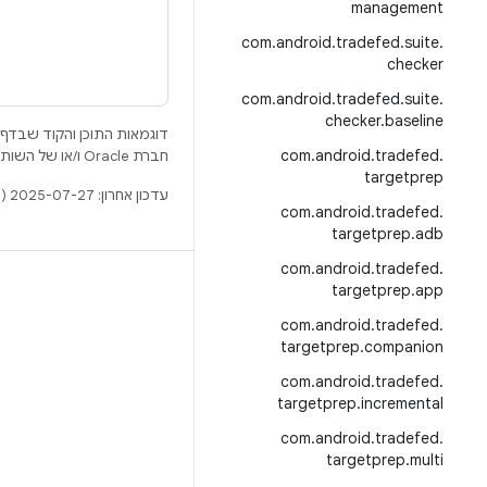
management
com
.
android
.
tradefed
.
suite
.
checker
com
.
android
.
tradefed
.
suite
.
checker
.
baseline
דוגמאות התוכן והקוד שבדף 
com
.
android
.
tradefed
.
חברת Oracle ו/או של השותפים העצמאיים שלה.
targetprep
עדכון אחרון: 2025-07-27 (שעון UTC).
com
.
android
.
tradefed
.
targetprep
.
adb
com
.
android
.
tradefed
.
BUILD
targetprep
.
app
.
מאגר Android
tradefed
.
android
.
com
targetprep
.
companion
דרישות
com
.
android
.
tradefed
.
להסבר על ההורדה
targetprep
.
incremental
תצוגה מקדימה של הקודים הבינאריים
com
.
android
.
tradefed
.
targetprep
.
multi
גיבוי קושחה