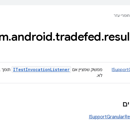
חומרי עזר
om
.
android
.
tradefed
.
resul
ITest
Invocation
Listener
ISupportG
ממשק שמציין אם
תומך ב
לא.
ם
ISupportGranularRe