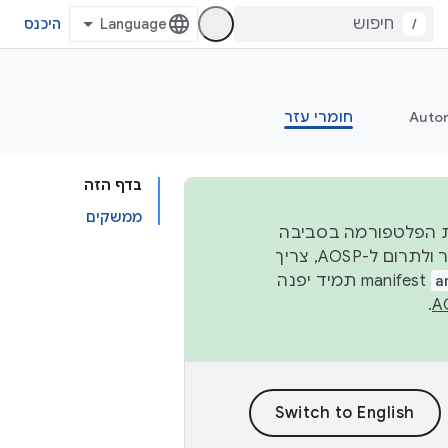
/
היכנס
Auto
חומרי עזר
בדף הזה
ממשקים
 יציבות הפלטפורמה בסביבה
העסקית, נפרסם קוד מקור ב-AOSP ברבעון השני וברבעון הרביעי. כדי ליצור ולתרום ל-AOSP, צריך
a
manifest תמיד יפנה
.