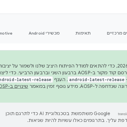
ם מרכזיים
תאימות
מכשירי Android
motive
החל משנת 2026, כדי להתאים למודל הפיתוח היציב שלנו ולשמור על
android-latest-release
. הענף
ndroid-latest-release
ל-AOSP. מידע נוסף זמין במאמר
שינויים ב-AOSP
‫Google משתמשת בטכנולוגיית AI כדי לתרגם תוכן
ת עליך. בתרגומים כאלו עשויות להיות שגיאות.