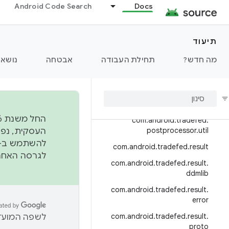
Android Code Search
Docs
com.android.tradefed.lite
com.android.tradefed.log
com.android.tradefed.monitorin
תיעוד
g
מה חדש?
תחילת העבודה
אבטחה
נושאי
com
.
android
.
tradefed
.
monitoring
.
collector
com
.
android
.
tradefed
.
postprocessor
com
.
android
.
tradefed
.
postprocessor
.
util
להשתמש ב-
com
.
android
.
tradefed
.
result
לגרסה האחרונה שנדחפה 
com
.
android
.
tradefed
.
result
.
ddmlib
com
.
android
.
tradefed
.
result
.
error
com
.
android
.
tradefed
.
result
.
לשפה המועדפ
proto