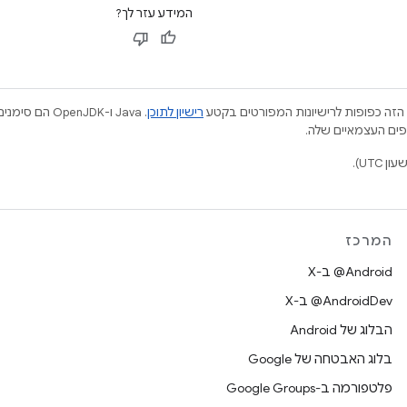
המידע עזר לך?
הזה כפופות לרישיונות המפורטים בקטע
רישיון לתוכן
.‏ Java ו-JDK
המרכז
‫‎@Android ב-X
‫‎@AndroidDev ב-X
הבלוג של Android
בלוג האבטחה של Google
פלטפורמה ב-Google Groups