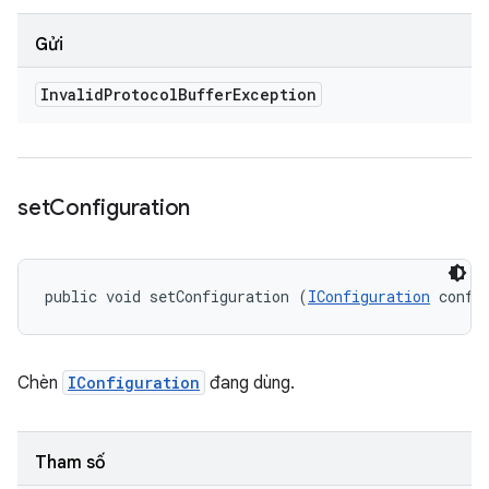
Gửi
Invalid
Protocol
Buffer
Exception
set
Configuration
public void setConfiguration (
IConfiguration
 confi
Chèn
IConfiguration
đang dùng.
Tham số