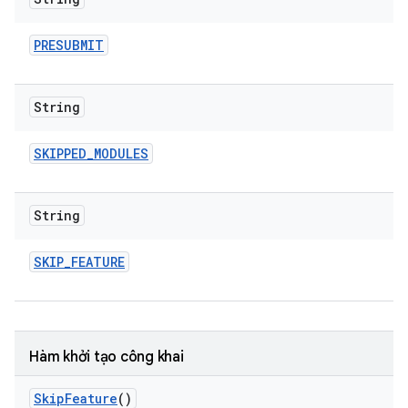
PRESUBMIT
String
SKIPPED
_
MODULES
String
SKIP
_
FEATURE
Hàm khởi tạo công khai
Skip
Feature
()