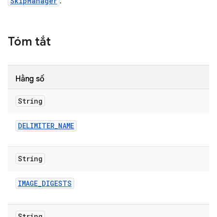
SkipManager
.
Tóm tắt
Hằng số
String
DELIMITER
_
NAME
String
IMAGE
_
DIGESTS
String