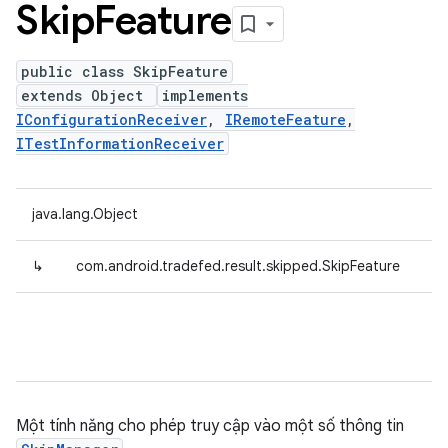
Skip
Feature
public class SkipFeature
extends Object
implements
IConfigurationReceiver
,
IRemoteFeature
,
ITestInformationReceiver
java.lang.Object
↳
com.android.tradefed.result.skipped.SkipFeature
Một tính năng cho phép truy cập vào một số thông tin