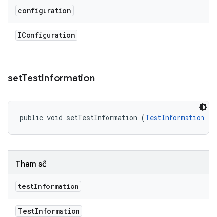
configuration
IConfiguration
set
Test
Information
public void setTestInformation (
TestInformation
 te
Tham số
test
Information
Test
Information