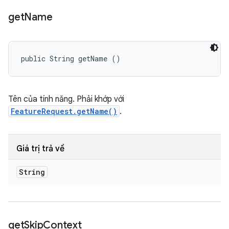
get
Name
public String getName ()
Tên của tính năng. Phải khớp với
FeatureRequest.getName()
.
Giá trị trả về
String
get
Skip
Context