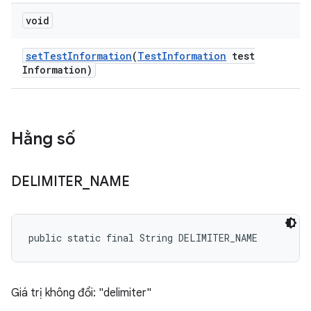
void
set
Test
Information
(
Test
Information
test
Information)
Hằng số
DELIMITER
_
NAME
public static final String DELIMITER_NAME
Giá trị không đổi: "delimiter"