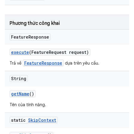
Phương thức công khai
Feature
Response
execute
(Feature
Request request)
FeatureResponse
Trả về
dựa trên yêu cầu.
String
get
Name
()
Tên của tính năng.
static
Skip
Context