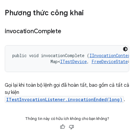
Phương thức công khai
invocation
Complete
public void invocationComplete (
IInvocationContext
                Map<
ITestDevice
, 
FreeDeviceState
> 
Gọi lại khi toàn bộ lệnh gọi đã hoàn tất, bao gồm cả tất cả
sự kiện
ITestInvocationListener.invocationEnded(long)
.
Thông tin này có hữu ích không cho bạn không?