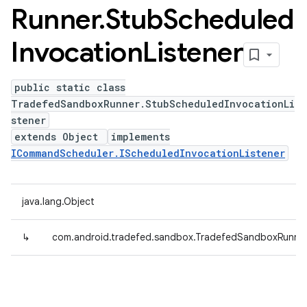
Runner
.
Stub
Scheduled
Invocation
Listener
public static class
TradefedSandboxRunner.StubScheduledInvocationLi
stener
extends Object
implements
ICommandScheduler.IScheduledInvocationListener
java.lang.Object
↳
com.android.tradefed.sandbox.TradefedSandboxRunner