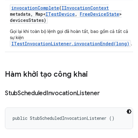
invocation
Complete
(
IInvocation
Context
metadata
,
Map<
ITest
Device
,
Free
Device
State
>
devices
States)
Gọi lại khi toàn bộ lệnh gọi đã hoàn tất, bao gồm cả tất cả
sự kiện
ITestInvocationListener.invocationEnded(long)
.
Hàm khởi tạo công khai
Stub
Scheduled
Invocation
Listener
public StubScheduledInvocationListener ()