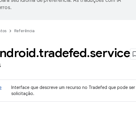
ara seu idioma de preferência. As traduções com IA
rros.
tos
Referência
ndroid
.
tradefed
.
service
s
e
Interface que descreve um recurso no Tradefed que pode se
solicitação.