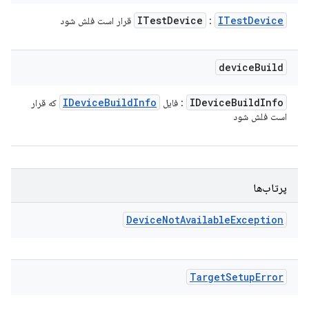
ITest
Device
ITest
Device
:
قرار است فلش شود
device
Build
IDevice
Build
Info
IDevice
Build
Info
: فایل
که قرار
است فلش شود
پرتاب‌ها
Device
Not
Available
Exception
Target
Setup
Error