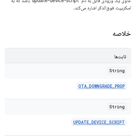
حاوی یک ورودی فایل به نام 'update-device-script' باشد که به
اسکریپت فوق‌الذکر اشاره می‌کند.
خلاصه
ثابت‌ها
String
OTA
_
DOWNGRADE
_
PROP
String
UPDATE
_
DEVICE
_
SCRIPT