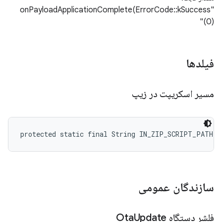
"onPayloadApplicationComplete(ErrorCode::kSuccess
(0)"
فیلدها
مسیر اسکریپت در زیپ
protected static final String IN_ZIP_SCRIPT_PATH
سازندگان عمومی
فلشر دستگاه Ota
Update