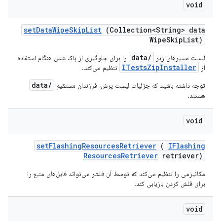
void
set
Data
Wipe
Skip
List
(Collection<String> data
Wipe
Skip
List)
/data
لیست مسیرهای زیر
را برای جلوگیری از پاک شدن هنگام استفاده
ITestsZipInstaller
از
تنظیم می‌کند.
/data
توجه داشته باشید که جزئیات لیست پرش، فرزندان مستقیم
هستند.
void
set
Flashing
Resources
Retriever
(
IFlashing
Resources
Retriever
retriever)
مکانیزمی را تنظیم می‌کند که توسط آن فلشر می‌تواند فایل‌های منبع را
برای فلش کردن بازیابی کند.
void