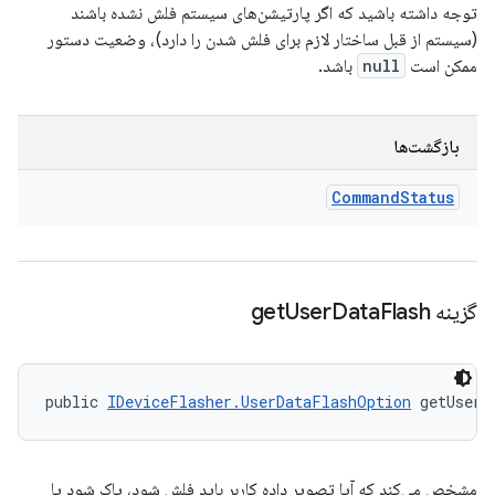
توجه داشته باشید که اگر پارتیشن‌های سیستم فلش نشده باشند
(سیستم از قبل ساختار لازم برای فلش شدن را دارد)، وضعیت دستور
ممکن است
null
باشد.
بازگشت‌ها
Command
Status
گزینه get
Flash
Data
User
public 
IDeviceFlasher.UserDataFlashOption
 getUserD
مشخص می‌کند که آیا تصویر داده کاربر باید فلش شود، پاک شود یا