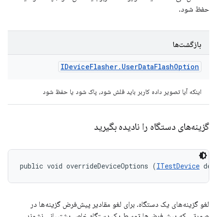
حفظ شود.
بازگشت‌ها
IDevice
Flasher
.
User
Data
Flash
Option
اینکه آیا تصویر داده کاربر باید فلش شود، پاک شود یا حفظ شود
گزینه‌های دستگاه را نادیده بگیرید
public void overrideDeviceOptions (
ITestDevice
 dev
لغو گزینه‌های یک دستگاه. برای لغو مقادیر پیش‌فرض گزینه‌ها در
صورتی که پیش‌فرض‌ها توسط یک دستگاه خاص پشتیبانی نشوند،