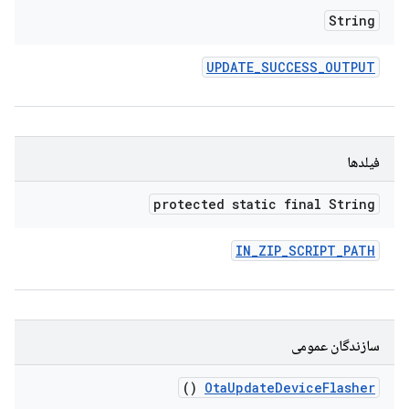
String
UPDATE
_
SUCCESS
_
OUTPUT
فیلدها
protected static final String
IN
_
ZIP
_
SCRIPT
_
PATH
سازندگان عمومی
()
Ota
Update
Device
Flasher