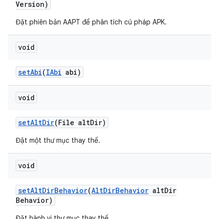
Version)
Đặt phiên bản AAPT để phân tích cú pháp APK.
void
set
Abi
(
IAbi
abi)
void
set
Alt
Dir
(File alt
Dir)
Đặt một thư mục thay thế.
void
set
Alt
Dir
Behavior
(
Alt
Dir
Behavior
alt
Dir
Behavior)
Đặt hành vi thư mục thay thế.