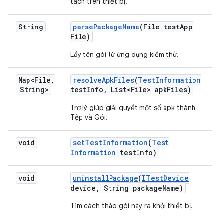
tách trên thiết bị.
String
parse
Package
Name
(File test
App
File)
Lấy tên gói từ ứng dụng kiểm thử.
Map<File
,
resolve
Apk
Files
(
Test
Information
String>
test
Info
,
List<File> apk
Files)
Trợ lý giúp giải quyết một số apk thành
Tệp và Gói.
void
set
Test
Information
(
Test
Information
test
Info)
void
uninstall
Package
(
ITest
Device
device
,
String package
Name)
Tìm cách tháo gói này ra khỏi thiết bị.