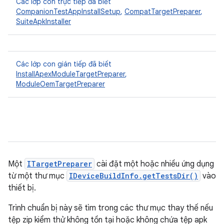
Các lớp con trực tiếp đã biết
CompanionTestAppInstallSetup
,
CompatTargetPreparer
,
SuiteApkInstaller
Các lớp con gián tiếp đã biết
InstallApexModuleTargetPreparer
,
ModuleOemTargetPreparer
Một
ITargetPreparer
cài đặt một hoặc nhiều ứng dụng
từ một thư mục
IDeviceBuildInfo.getTestsDir()
vào
thiết bị.
Trình chuẩn bị này sẽ tìm trong các thư mục thay thế nếu
tệp zip kiểm thử không tồn tại hoặc không chứa tệp apk