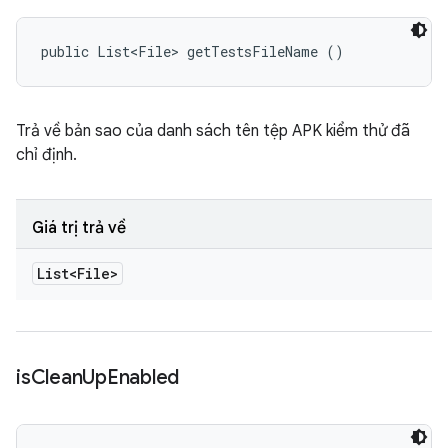
public List<File> getTestsFileName ()
Trả về bản sao của danh sách tên tệp APK kiểm thử đã
chỉ định.
Giá trị trả về
List<File>
is
Clean
Up
Enabled