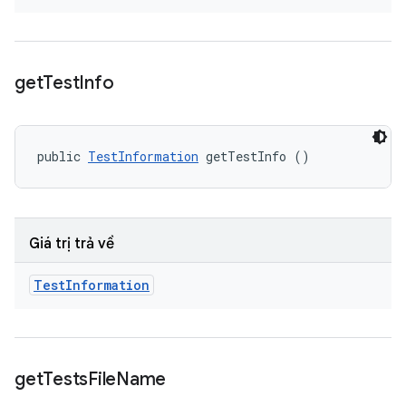
get
Test
Info
public 
TestInformation
 getTestInfo ()
Giá trị trả về
Test
Information
get
Tests
File
Name