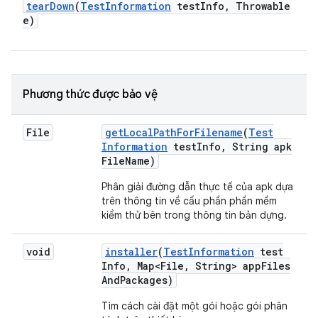
tear
Down
(
Test
Information
test
Info
,
Throwable
e)
Phương thức được bảo vệ
File
get
Local
Path
For
Filename
(
Test
Information
test
Info
,
String apk
File
Name)
Phân giải đường dẫn thực tế của apk dựa
trên thông tin về cấu phần phần mềm
kiểm thử bên trong thông tin bản dựng.
void
installer
(
Test
Information
test
Info
,
Map<File
,
String> app
Files
And
Packages)
Tìm cách cài đặt một gói hoặc gói phân