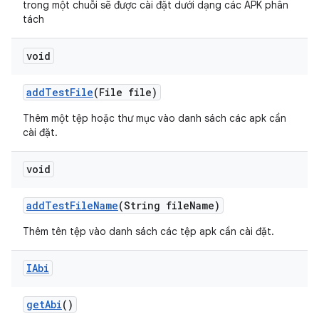
trong một chuỗi sẽ được cài đặt dưới dạng các APK phân
tách
void
add
Test
File
(File file)
Thêm một tệp hoặc thư mục vào danh sách các apk cần
cài đặt.
void
add
Test
File
Name
(String file
Name)
Thêm tên tệp vào danh sách các tệp apk cần cài đặt.
IAbi
get
Abi
()