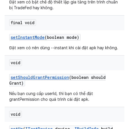
Đặt xem có bật chế độ thiết lập gia tăng trên trình chuẩn
bị TradeFed hay không.
final void
set
Instant
Mode
(boolean mode)
Đặt xem có nên dùng --instant khi cài đặt apk hay không.
void
set
Should
Grant
Permission
(boolean should
Grant)
Nếu bạn cung cấp userId, thì bạn có thể đặt
grantPermission cho quá trình cài đặt apk.
void
set
Up
(
ITest
Device
device
,
IBuild
Info
build