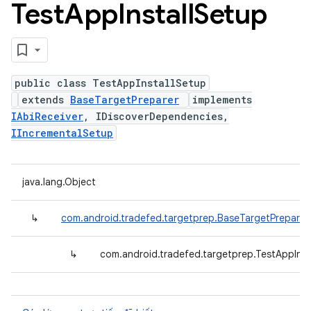
Test
App
Install
Setup
public class TestAppInstallSetup
extends
BaseTargetPreparer
implements
IAbiReceiver
, IDiscoverDependencies,
IIncrementalSetup
java.lang.Object
↳
com.android.tradefed.targetprep.BaseTargetPreparer
↳
com.android.tradefed.targetprep.TestAppInst