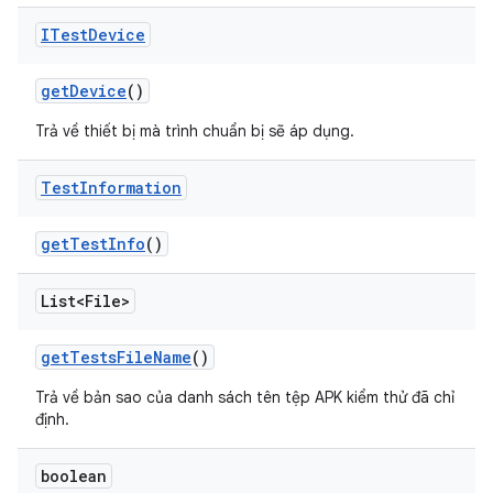
ITest
Device
get
Device
()
Trả về thiết bị mà trình chuẩn bị sẽ áp dụng.
Test
Information
get
Test
Info
()
List<File>
get
Tests
File
Name
()
Trả về bản sao của danh sách tên tệp APK kiểm thử đã chỉ
định.
boolean