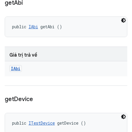
get
Abi
public 
IAbi
 getAbi ()
Giá trị trả về
IAbi
get
Device
public 
ITestDevice
 getDevice ()