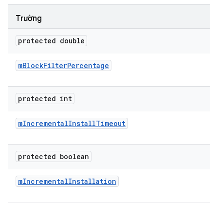
Trường
protected double
m
Block
Filter
Percentage
protected int
m
Incremental
Install
Timeout
protected boolean
m
Incremental
Installation