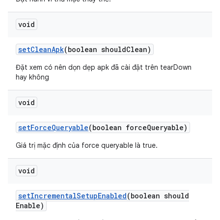
void
set
Clean
Apk
(boolean should
Clean)
Đặt xem có nên dọn dẹp apk đã cài đặt trên tearDown
hay không
void
set
Force
Queryable
(boolean force
Queryable)
Giá trị mặc định của force queryable là true.
void
set
Incremental
Setup
Enabled
(boolean should
Enable)