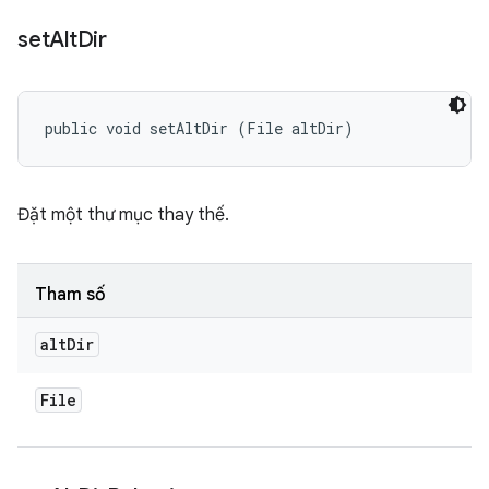
set
Alt
Dir
public void setAltDir (File altDir)
Đặt một thư mục thay thế.
Tham số
alt
Dir
File