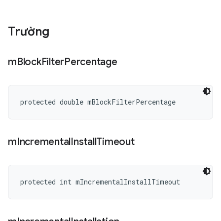
Trường
m
Block
Filter
Percentage
protected double mBlockFilterPercentage
m
Incremental
Install
Timeout
protected int mIncrementalInstallTimeout