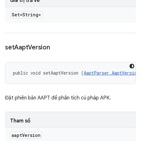
Giá trị trả về
Set<String>
set
Aapt
Version
public void setAaptVersion (
AaptParser.AaptVersion
Đặt phiên bản AAPT để phân tích cú pháp APK.
Tham số
aapt
Version