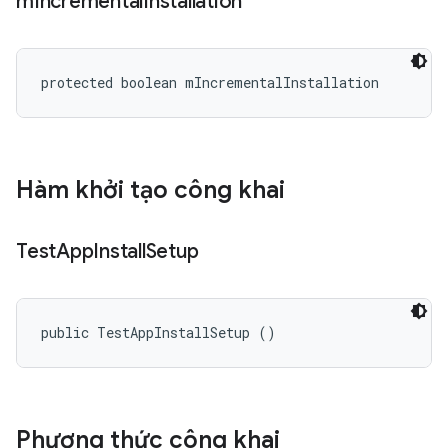
m
Incremental
Installation
protected boolean mIncrementalInstallation
Hàm khởi tạo công khai
Test
App
Install
Setup
public TestAppInstallSetup ()
Phương thức công khai