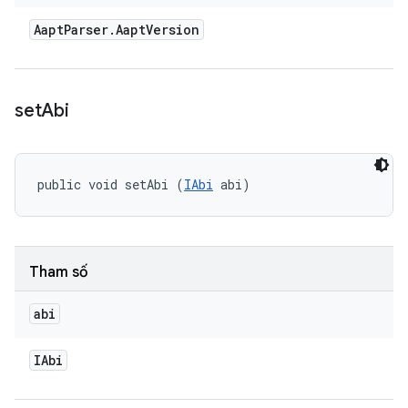
Aapt
Parser
.
Aapt
Version
set
Abi
public void setAbi (
IAbi
 abi)
Tham số
abi
IAbi