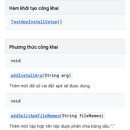
Hàm khởi tạo công khai
Test
App
Install
Setup
()
Phương thức công khai
void
add
Install
Arg
(String arg)
Thêm một đối số cài đặt apk sẽ được dùng.
void
add
Split
Apk
File
Names
(String file
Names)
Thêm một tập hợp tên tệp được phân chia bằng dấu ","