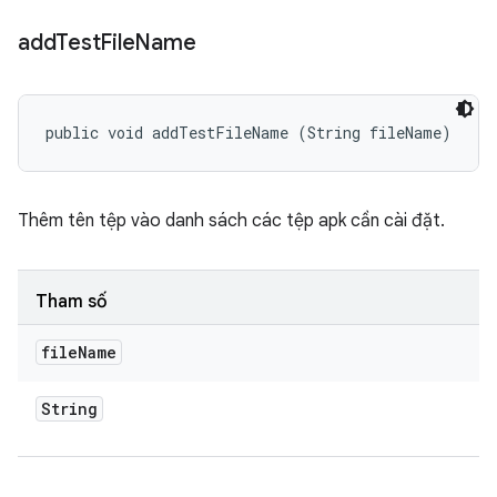
add
Test
File
Name
public void addTestFileName (String fileName)
Thêm tên tệp vào danh sách các tệp apk cần cài đặt.
Tham số
file
Name
String