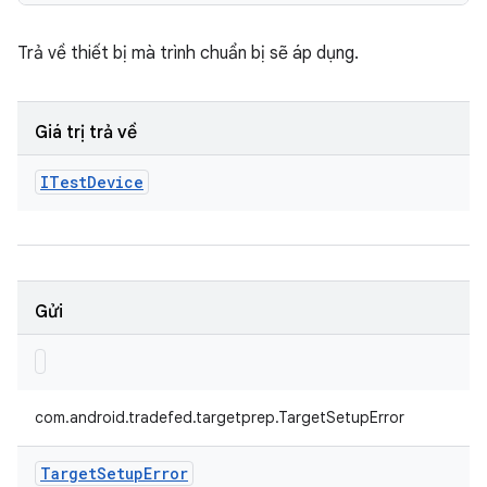
Trả về thiết bị mà trình chuẩn bị sẽ áp dụng.
Giá trị trả về
ITest
Device
Gửi
com.android.tradefed.targetprep.TargetSetupError
Target
Setup
Error