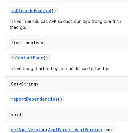
is
Clean
Up
Enabled
()
Trả về True nếu các APK sẽ được dọn dẹp trong quá trình
tháo gỡ.
final boolean
is
Instant
Mode
()
Trả về trạng thái bật hay tắt chế độ cài đặt tức thì.
Set<String>
report
Dependencies
()
void
set
Aapt
Version
(
Aapt
Parser
.
Aapt
Version
aapt