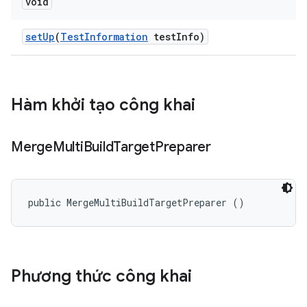
void
set
Up
(
Test
Information
test
Info)
Hàm khởi tạo công khai
Merge
Multi
Build
Target
Preparer
public MergeMultiBuildTargetPreparer ()
Phương thức công khai