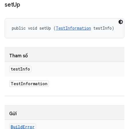
set
Up
public void setUp (
TestInformation
 testInfo)
Tham số
test
Info
Test
Information
Gửi
Build
Error