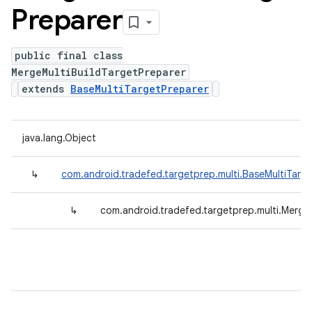
Preparer
public final class
MergeMultiBuildTargetPreparer
extends
BaseMultiTargetPreparer
java.lang.Object
↳
com.android.tradefed.targetprep.multi.BaseMultiTarg
↳
com.android.tradefed.targetprep.multi.Merge