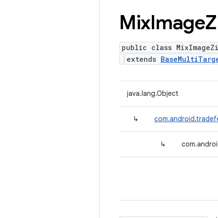
Mix
Image
Z
public class MixImageZ
extends
BaseMultiTarg
java.lang.Object
↳
com.android.tradef
↳
com.androi