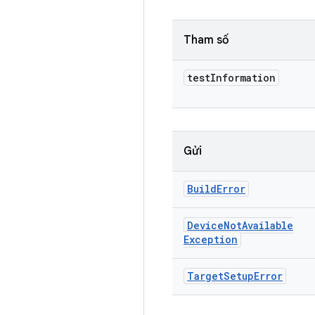
Tham số
test
Information
Gửi
Build
Error
Device
Not
Available
Exception
Target
Setup
Error