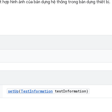
t hợp hình ảnh của bản dựng hệ thống trong bản dựng thiết bị.
set
Up
(
Test
Information
test
Information)