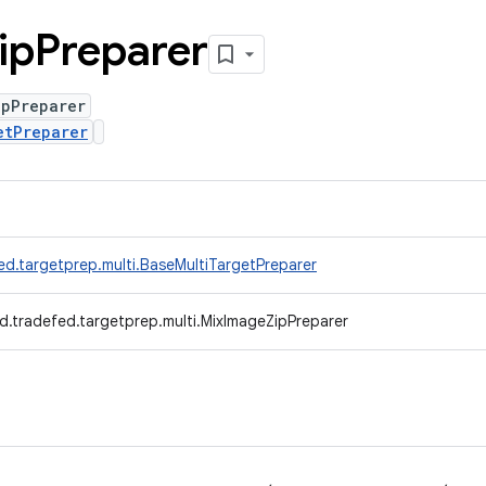
ip
Preparer
ipPreparer
etPreparer
ed.targetprep.multi.BaseMultiTargetPreparer
d.tradefed.targetprep.multi.MixImageZipPreparer