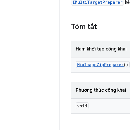
IMultiTargetPreparer
kế
Tóm tắt
Hàm khởi tạo công khai
Mix
Image
Zip
Preparer
()
Phương thức công khai
void