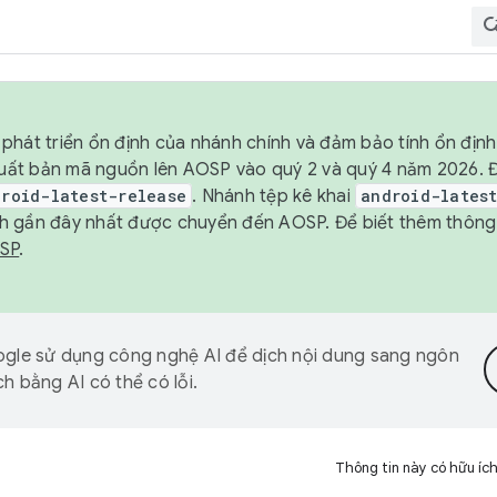
phát triển ổn định của nhánh chính và đảm bảo tính ổn địn
ẽ xuất bản mã nguồn lên AOSP vào quý 2 và quý 4 năm 2026.
droid-latest-release
. Nhánh tệp kê khai
android-lates
h gần đây nhất được chuyển đến AOSP. Để biết thêm thông t
OSP
.
gle sử dụng công nghệ AI để dịch nội dung sang ngôn
h bằng AI có thể có lỗi.
Thông tin này có hữu íc