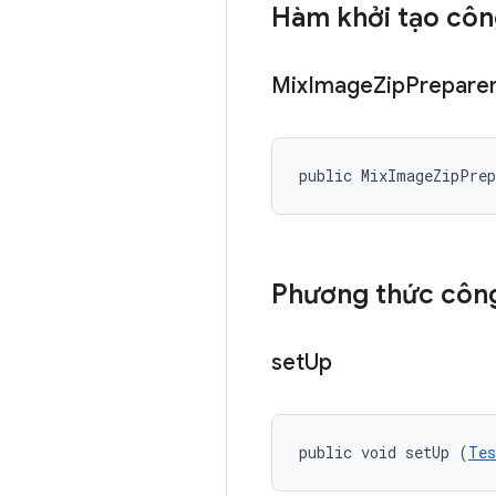
Hàm khởi tạo côn
Mix
Image
Zip
Prepare
public MixImageZipPre
Phương thức công
set
Up
public void setUp (
Tes