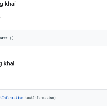
g khai
r
parer ()
 khai
tInformation
 testInformation)