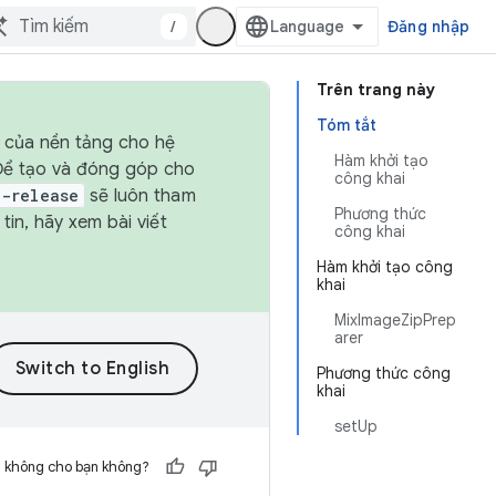
/
Đăng nhập
Trên trang này
Tóm tắt
h của nền tảng cho hệ
Hàm khởi tạo
 Để tạo và đóng góp cho
công khai
t-release
sẽ luôn tham
Phương thức
in, hãy xem bài viết
công khai
Hàm khởi tạo công
khai
MixImageZipPrep
arer
Phương thức công
khai
setUp
h không cho bạn không?