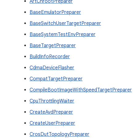
ArtChrootPreparer
BaseEmulatorPreparer
BaseSwitchUserTargetPreparer
BaseSystemTestEnvPreparer
BaseTargetPreparer
BuildInfoRecorder
CdmaDeviceFlasher
CompatTargetPreparer
CompileBootImageWithSpeedTargetPreparer
CpuThrottlingWaiter
CreateAvdPreparer
CreateUserPreparer
CrosDutTopologyPreparer