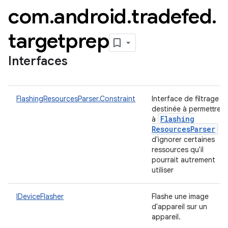
com
.
android
.
tradefed
.
targetprep
Interfaces
FlashingResourcesParser.Constraint
Interface de filtrage
destinée à permettre
Flashing
à
Resources
Parser
d'ignorer certaines
ressources qu'il
pourrait autrement
utiliser
IDeviceFlasher
Flashe une image
d'appareil sur un
appareil.