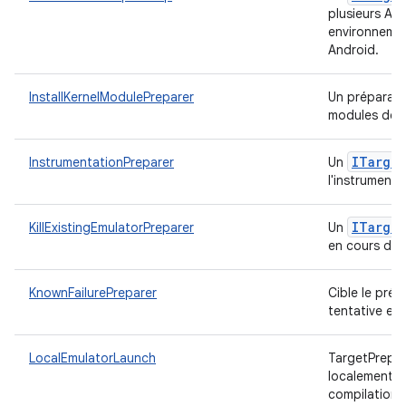
plusieurs APK
environnemen
Android.
InstallKernelModulePreparer
Un préparateu
modules de 
ITarget
InstrumentationPreparer
Un
l'instrument
ITarget
KillExistingEmulatorPreparer
Un
en cours d'e
KnownFailurePreparer
Cible le prép
tentative en
LocalEmulatorLaunch
TargetPrepar
localement à
compilation 