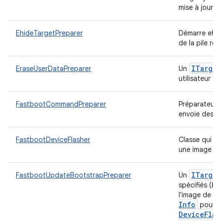
mise à jour 
EhideTargetPreparer
Démarre ehid
de la pile ré
ITarget
EraseUserDataPreparer
Un
utilisateur su
FastbootCommandPreparer
Préparateur 
envoie des 
FastbootDeviceFlasher
Classe qui s'
une image su
ITarget
FastbootUpdateBootstrapPreparer
Un
spécifiés (bo
l'image de l'
Info
pour fl
Device
Flas