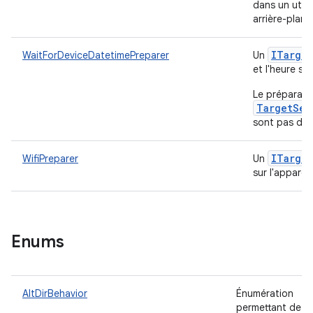
dans un utili
arrière-plan.
ITarget
WaitForDeviceDatetimePreparer
Un
et l'heure soi
Le préparate
TargetSet
sont pas défi
ITarget
WifiPreparer
Un
sur l'apparei
Enums
AltDirBehavior
Énumération
permettant de dé