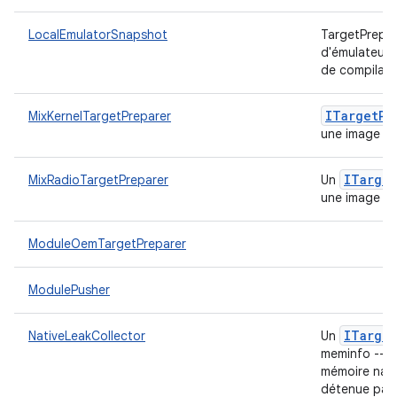
LocalEmulatorSnapshot
TargetPrepar
d'émulateur 
de compilat
ITarget
Pr
MixKernelTargetPreparer
une image de
ITarget
MixRadioTargetPreparer
Un
une image rad
ModuleOemTargetPreparer
ModulePusher
ITarget
NativeLeakCollector
Un
meminfo --unr
mémoire nati
détenue par