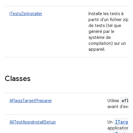
ITestsZipInstaller
Installe les tests à
partir d'un fichier zip
de tests (tel que
généré par le
système de
compilation) sur un
appareil.
Classes
afla
AFlagsTargetPreparer
Utilise
avant d'exéc
ITarget
AllTestAppsInstallSetup
Un
applications