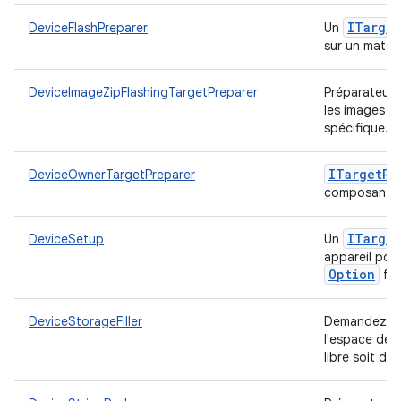
ITarget
DeviceFlashPreparer
Un
sur un matér
DeviceImageZipFlashingTargetPreparer
Préparateur d
les images de
spécifique.
ITarget
Pr
DeviceOwnerTargetPreparer
composant de
ITarget
DeviceSetup
Un
appareil pour
Option
fou
DeviceStorageFiller
Demandez au 
l'espace de 
libre soit di