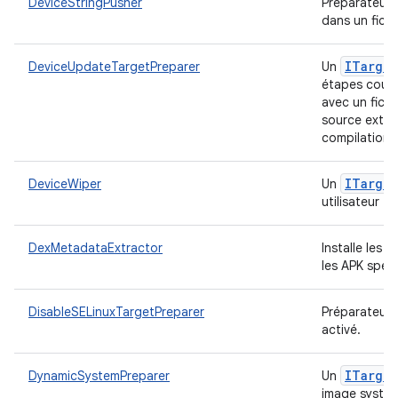
DeviceStringPusher
Préparateur 
dans un fichi
ITarget
DeviceUpdateTargetPreparer
Un
étapes coura
avec un fich
source exter
compilation)
ITarget
DeviceWiper
Un
utilisateur
DexMetadataExtractor
Installe les
les APK spéci
DisableSELinuxTargetPreparer
Préparateur c
activé.
ITarget
DynamicSystemPreparer
Un
image systèm