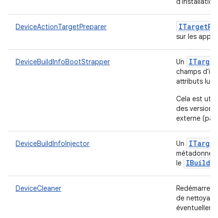
d'installatio
ITarget
Pr
DeviceActionTargetPreparer
sur les appar
ITarget
DeviceBuildInfoBootStrapper
Un
champs d'inf
attributs lus 
Cela est util
des versions
externe (par
ITarget
DeviceBuildInfoInjector
Un
métadonnée
IBuild
I
le
DeviceCleaner
Redémarre ou
de nettoyage 
éventuelleme