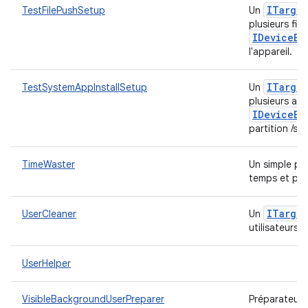
ITarget
TestFilePushSetup
Un
plusieurs fic
IDevice
Bu
l'appareil.
ITarget
TestSystemAppInstallSetup
Un
plusieurs app
IDevice
Bu
partition /sy
TimeWaster
Un simple pr
temps et pot
ITarget
UserCleaner
Un
utilisateurs 
UserHelper
VisibleBackgroundUserPreparer
Préparateur 