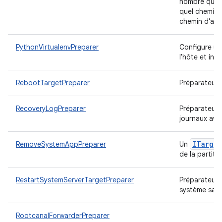
nombre quelc
quel chemin 
chemin d'acc
PythonVirtualenvPreparer
Configure un
l'hôte et ins
RebootTargetPreparer
Préparateur c
RecoveryLogPreparer
Préparateur d
journaux ava
ITarget
RemoveSystemAppPreparer
Un
de la partiti
RestartSystemServerTargetPreparer
Préparateur c
système sans
RootcanalForwarderPreparer