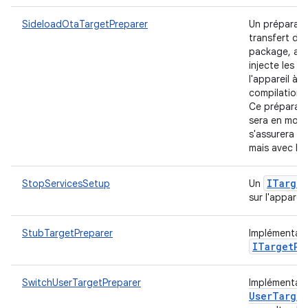
SideloadOtaTargetPreparer
Un préparateu
transfert d'
package, att
injecte les p
l'appareil à 
compilation
Ce préparate
sera en mod
s'assurera qu
mais avec la 
ITarget
StopServicesSetup
Un
sur l'appareil
StubTargetPreparer
Implémentati
ITarget
Pr
SwitchUserTargetPreparer
Implémentat
User
Target