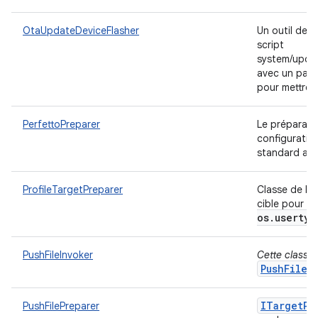
OtaUpdateDeviceFlasher
Un outil de f
script
system/updat
avec un pack
pour mettre à
PerfettoPreparer
Le préparateu
configuratio
standard auq
ProfileTargetPreparer
Classe de ba
cible pour to
os
.
usertyp
PushFileInvoker
Cette classe e
PushFileP
ITarget
Pr
PushFilePreparer