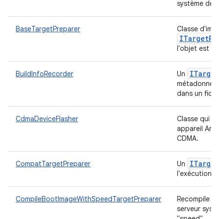
système de 
BaseTargetPreparer
Classe d'imp
ITarget
Pr
l'objet est 
ITarget
BuildInfoRecorder
Un
métadonnées 
dans un fichi
CdmaDeviceFlasher
Classe qui fa
appareil And
CDMA.
ITarget
CompatTargetPreparer
Un
l'exécution d
CompileBootImageWithSpeedTargetPreparer
Recompile le
serveur systè
"speed".