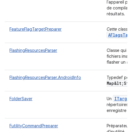
l'appareil p
de compilati
résultats.
FeatureFlagTargetPreparer
Cette classe e
AFlagsTar
FlashingResourcesParser
Classe qui an
fichiers imag
flasher un ap
FlashingResourcesParser.AndroidInfo
Typedef po
Map&lt;Str
ITarget
FolderSaver
Un
répertoires d
enregistre d
FutilityCommandPreparer
Préparateur
d'inutilité.