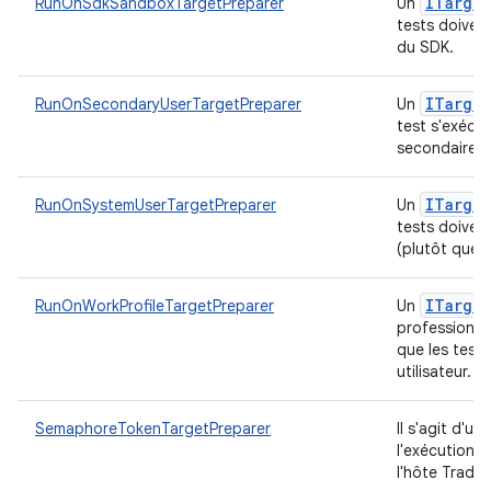
ITarget
RunOnSdkSandboxTargetPreparer
Un
tests doiven
du SDK.
ITarget
RunOnSecondaryUserTargetPreparer
Un
test s'exécut
secondaire.
ITarget
RunOnSystemUserTargetPreparer
Un
tests doivent
(plutôt que su
ITarget
RunOnWorkProfileTargetPreparer
Un
professionnel
que les test
utilisateur.
SemaphoreTokenTargetPreparer
Il s'agit d'un
l'exécution d
l'hôte Trade