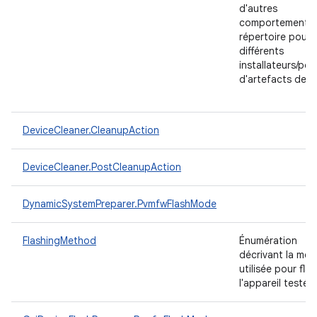
d'autres
comportements
répertoire pour
différents
installateurs/pou
d'artefacts de t
DeviceCleaner.CleanupAction
DeviceCleaner.PostCleanupAction
DynamicSystemPreparer.PvmfwFlashMode
FlashingMethod
Énumération
décrivant la mé
utilisée pour fla
l'appareil testé.