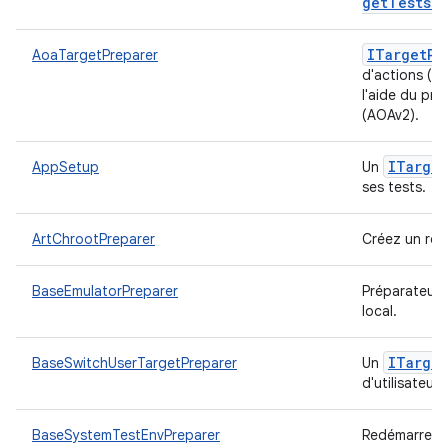
get
Tests
Di
ITarget
Pr
AoaTargetPreparer
d'actions (cl
l'aide du pr
(AOAv2).
ITarget
AppSetup
Un
ses tests.
ArtChrootPreparer
Créez un rép
BaseEmulatorPreparer
Préparateur 
local.
ITarget
BaseSwitchUserTargetPreparer
Un
d'utilisateur
BaseSystemTestEnvPreparer
Redémarre da