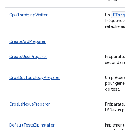
ITarget
CpuThrottlingWaiter
Un
fréquence ma
rétablie au n
CreateAvdPreparer
CreateUserPreparer
Préparateur c
secondaire et
CrosDutTopologyPreparer
Un préparateu
pour générer
de test.
CrosLsNexusPreparer
Préparateur q
LSNexus pou
DefaultTestsZipInstaller
Implémentat