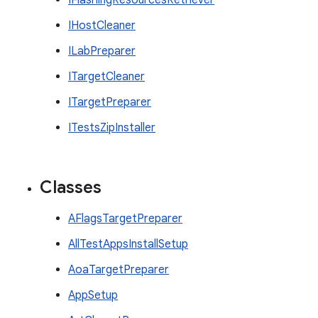
IFlashingResourcesRetriever
IHostCleaner
ILabPreparer
ITargetCleaner
ITargetPreparer
ITestsZipInstaller
Classes
AFlagsTargetPreparer
AllTestAppsInstallSetup
AoaTargetPreparer
AppSetup