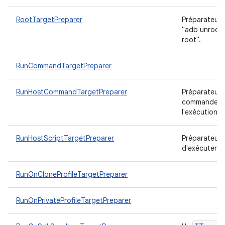
RootTargetPreparer
Préparateur 
"adb unroot"
root".
RunCommandTargetPreparer
RunHostCommandTargetPreparer
Préparateur 
commandes hô
l'exécution d
RunHostScriptTargetPreparer
Préparateur c
d'exécuter u
RunOnCloneProfileTargetPreparer
RunOnPrivateProfileTargetPreparer