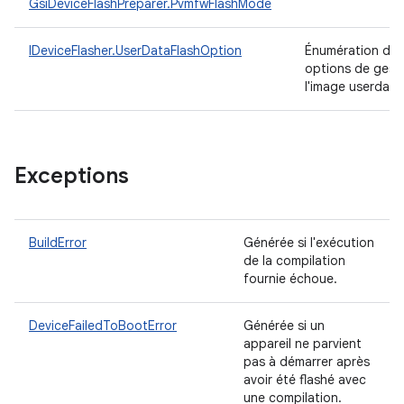
GsiDeviceFlashPreparer.PvmfwFlashMode
IDeviceFlasher.UserDataFlashOption
Énumération des
options de gest
l'image userdata
Exceptions
BuildError
Générée si l'exécution
de la compilation
fournie échoue.
DeviceFailedToBootError
Générée si un
appareil ne parvient
pas à démarrer après
avoir été flashé avec
une compilation.