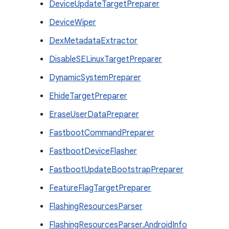
DeviceUpdateTargetPreparer
DeviceWiper
DexMetadataExtractor
DisableSELinuxTargetPreparer
DynamicSystemPreparer
EhideTargetPreparer
EraseUserDataPreparer
FastbootCommandPreparer
FastbootDeviceFlasher
FastbootUpdateBootstrapPreparer
FeatureFlagTargetPreparer
FlashingResourcesParser
FlashingResourcesParser.AndroidInfo