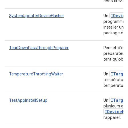
consultez le 
IDevice
SystemUpdaterDeviceFlasher
Un
programme de
installer un
package de m
TearDownPassThroughPreparer
Permet d'exé
préparateurs
tant qu'obje
ITarget
TemperatureThrottlingWaiter
Un
température d
température 
ITarget
TestAppInstallSetup
Un
plusieurs app
IDevice
Bu
l'appareil.