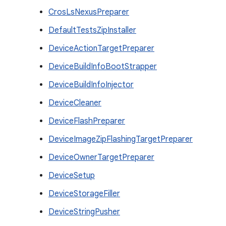
CrosLsNexusPreparer
DefaultTestsZipInstaller
DeviceActionTargetPreparer
DeviceBuildInfoBootStrapper
DeviceBuildInfoInjector
DeviceCleaner
DeviceFlashPreparer
DeviceImageZipFlashingTargetPreparer
DeviceOwnerTargetPreparer
DeviceSetup
DeviceStorageFiller
DeviceStringPusher