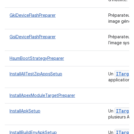
GkiDeviceFlashPreparer
Préparateur c
image génér
GsiDeviceFlashPreparer
Préparateur c
l'image syst
HsumBootStrategyPreparer
ITarget
InstallAllTestZipAppsSetup
Un
applications 
InstallApexModuleTargetPreparer
ITarget
InstallApkSetup
Un
plusieurs APK
ITarget
InstallBuildEnvApkSetup
Un