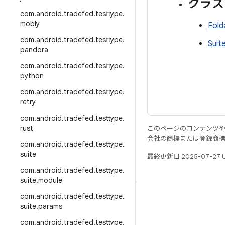
クラス
com
.
android
.
tradefed
.
testtype
.
mobly
Fold
com
.
android
.
tradefed
.
testtype
.
Suit
pandora
com
.
android
.
tradefed
.
testtype
.
python
com
.
android
.
tradefed
.
testtype
.
retry
com
.
android
.
tradefed
.
testtype
.
rust
このページのコンテンツ
会社の商標または登録商
com
.
android
.
tradefed
.
testtype
.
suite
最終更新日 2025-07-27 
com
.
android
.
tradefed
.
testtype
.
suite
.
module
com
.
android
.
tradefed
.
testtype
.
リソース
suite
.
params
Android リポジトリ
com
.
android
.
tradefed
.
testtype
.