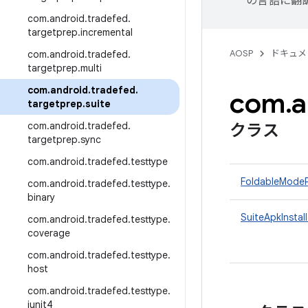
の言語に翻
com
.
android
.
tradefed
.
targetprep
.
incremental
AOSP
ドキュメ
com
.
android
.
tradefed
.
targetprep
.
multi
com
.
android
.
tradefed
.
com
.
a
targetprep
.
suite
com
.
android
.
tradefed
.
クラス
targetprep
.
sync
com
.
android
.
tradefed
.
testtype
FoldableModeP
com
.
android
.
tradefed
.
testtype
.
binary
SuiteApkInstall
com
.
android
.
tradefed
.
testtype
.
coverage
com
.
android
.
tradefed
.
testtype
.
host
com
.
android
.
tradefed
.
testtype
.
junit4