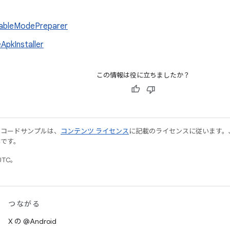
ableModePreparer
eApkInstaller
この情報は役に立ちましたか？
やコードサンプルは、
コンテンツ ライセンス
に記載のライセンスに従います。Java
標です。
UTC。
つながる
X の @Android