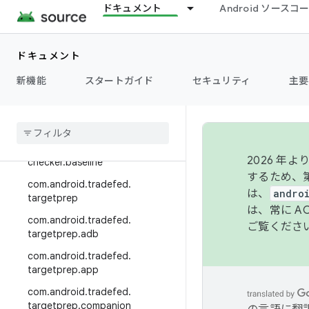
ドキュメント
Android ソース
com.android.tradefed.service
com.android.tradefed.service.in
ternal
ドキュメント
com.android.tradefed.service.m
新機能
スタートガイド
セキュリティ
主要
anagement
com
.
android
.
tradefed
.
suite
.
checker
com
.
android
.
tradefed
.
suite
.
2026 
checker
.
baseline
するため、第
com
.
android
.
tradefed
.
は、
andro
targetprep
は、常に 
com
.
android
.
tradefed
.
ご覧くださ
targetprep
.
adb
com
.
android
.
tradefed
.
targetprep
.
app
com
.
android
.
tradefed
.
targetprep
.
companion