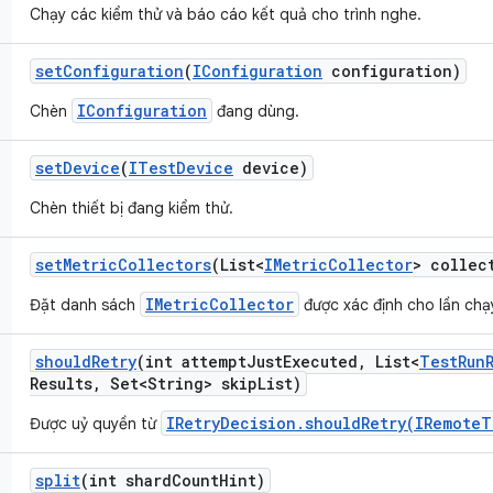
Chạy các kiểm thử và báo cáo kết quả cho trình nghe.
set
Configuration
(
IConfiguration
configuration)
IConfiguration
Chèn
đang dùng.
set
Device
(
ITest
Device
device)
Chèn thiết bị đang kiểm thử.
set
Metric
Collectors
(List<
IMetric
Collector
> collec
IMetricCollector
Đặt danh sách
được xác định cho lần chạ
should
Retry
(int attempt
Just
Executed
,
List<
Test
Run
Results
,
Set<String> skip
List)
IRetryDecision.shouldRetry(IRemoteT
Được uỷ quyền từ
split
(int shard
Count
Hint)