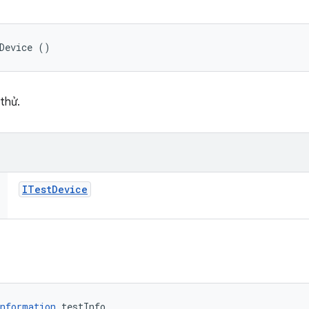
Device ()
thử.
ITest
Device
nformation
 testInfo, 
