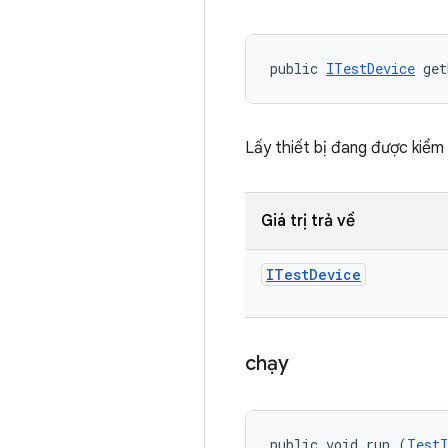
public 
ITestDevice
 get
Lấy thiết bị đang được kiểm 
Giá trị trả về
ITest
Device
chạy
public void run (
TestI