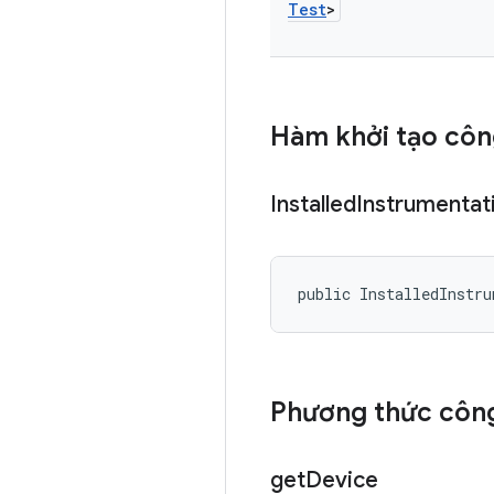
Test
>
Hàm khởi tạo côn
Installed
Instrumentat
public InstalledInstr
Phương thức công
get
Device