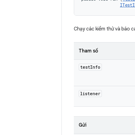
ITestI
Chạy các kiểm thử và báo cá
Tham số
test
Info
listener
Gửi