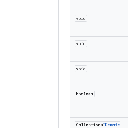
void
void
void
boolean
Collection<
IRemote