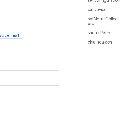
setConfiguration
setDevice
setMetricCollect
ors
shouldRetry
viceTest
,
chia hoá đơn