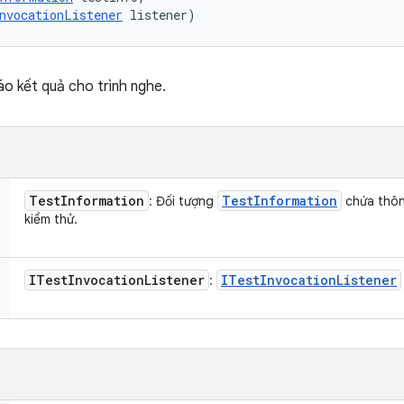
nvocationListener
 listener)
o kết quả cho trình nghe.
Test
Information
Test
Information
: Đối tượng
chứa thôn
kiểm thử.
ITest
Invocation
Listener
ITest
Invocation
Listener
: