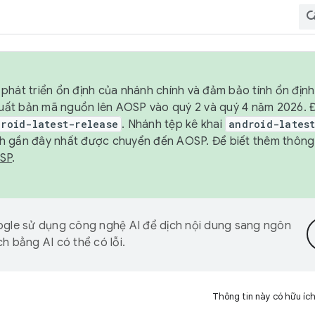
phát triển ổn định của nhánh chính và đảm bảo tính ổn địn
ẽ xuất bản mã nguồn lên AOSP vào quý 2 và quý 4 năm 2026.
droid-latest-release
. Nhánh tệp kê khai
android-lates
h gần đây nhất được chuyển đến AOSP. Để biết thêm thông t
OSP
.
gle sử dụng công nghệ AI để dịch nội dung sang ngôn
h bằng AI có thể có lỗi.
Thông tin này có hữu íc