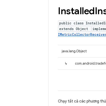
Installed
In
public class InstalledI
extends Object
implem
IMetricCollectorReceive
java.lang.Object
↳
com.android.tradefe
Chạy tất cả các phương thức 