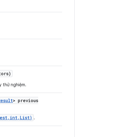
tors)
y thử nghiệm.
Result
> previous
est,int,List)
.