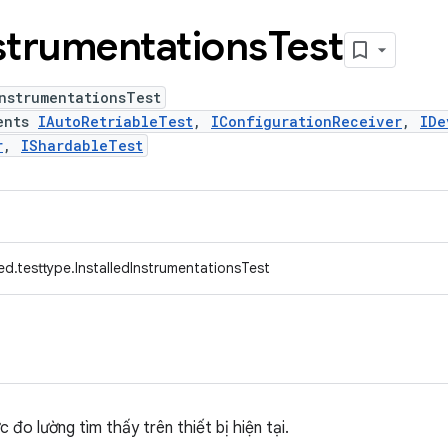
strumentations
Test
nstrumentationsTest
ents
IAutoRetriableTest
,
IConfigurationReceiver
,
IDe
r
,
IShardableTest
d.testtype.InstalledInstrumentationsTest
đo lường tìm thấy trên thiết bị hiện tại.