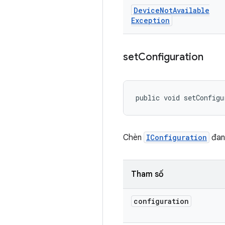
Device
Not
Available
Exception
set
Configuration
public void setConfigu
Chèn
IConfiguration
đan
Tham số
configuration