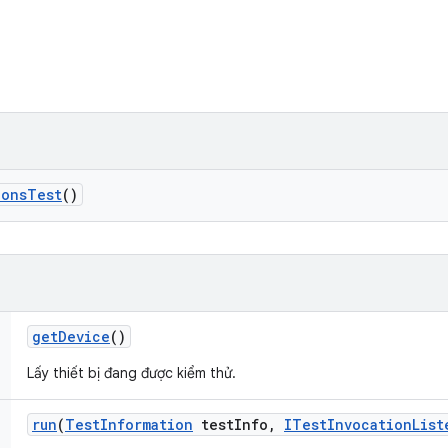
ions
Test
()
get
Device
()
Lấy thiết bị đang được kiểm thử.
run
(
Test
Information
test
Info
,
ITest
Invocation
List