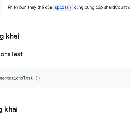
split()
Phiên bản thay thế của
cũng cung cấp shardCount đ
g khai
ions
Test
umentationsTest ()
 khai