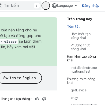
/
Đăng nhập
Trên trang này
Tóm tắt
h của nền tảng cho hệ
Hàm khởi tạo
 Để tạo và đóng góp cho
công khai
t-release
sẽ luôn tham
Phương thức
in, hãy xem bài viết
công khai
Hàm khởi tạo công
khai
InstalledInstrume
ntationsTest
Phương thức công
khai
getDevice
chạy
h không cho bạn không?