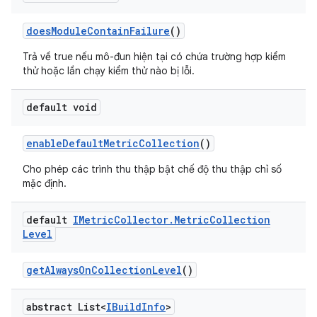
does
Module
Contain
Failure
()
Trả về true nếu mô-đun hiện tại có chứa trường hợp kiểm
thử hoặc lần chạy kiểm thử nào bị lỗi.
default void
enable
Default
Metric
Collection
()
Cho phép các trình thu thập bật chế độ thu thập chỉ số
mặc định.
default
IMetric
Collector
.
Metric
Collection
Level
get
Always
On
Collection
Level
()
abstract List<
IBuild
Info
>