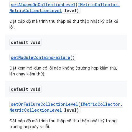
set
Always
On
Collection
Level
(
IMetric
Collector
.
Metric
Collection
Level
level)
Đặt cấp độ mà trình thu thập sẽ thu thập nhật ký bất kể
lỗi.
default void
set
Module
Contains
Failure
()
Đặt xem mô-đun có lỗi nào không (trường hợp kiểm thử,
lần chạy kiểm thử).
default void
set
On
Failure
Collection
Level
(
IMetric
Collector
.
Metric
Collection
Level
level)
Đặt cấp độ mà trình thu thập sẽ thu thập nhật ký trong
trường hợp xảy ra lỗi.