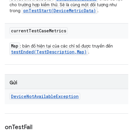
cho trường hợp kiểm thử. Sẽ là cùng một đối tượng như
onTestStart(
Device
Metric
Data)
trong
.
current
Test
Case
Metrics
Map
: bản đồ hiện tại của các chỉ số được truyền đến
testEnded(
Test
Description
,
Map)
.
Gửi
Device
Not
Available
Exception
on
Test
Fail