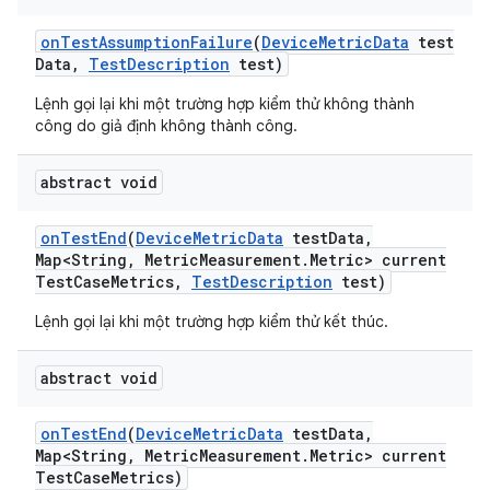
on
Test
Assumption
Failure
(
Device
Metric
Data
test
Data
,
Test
Description
test)
Lệnh gọi lại khi một trường hợp kiểm thử không thành
công do giả định không thành công.
abstract void
on
Test
End
(
Device
Metric
Data
test
Data
,
Map<String
,
Metric
Measurement
.
Metric> current
Test
Case
Metrics
,
Test
Description
test)
Lệnh gọi lại khi một trường hợp kiểm thử kết thúc.
abstract void
on
Test
End
(
Device
Metric
Data
test
Data
,
Map<String
,
Metric
Measurement
.
Metric> current
Test
Case
Metrics)