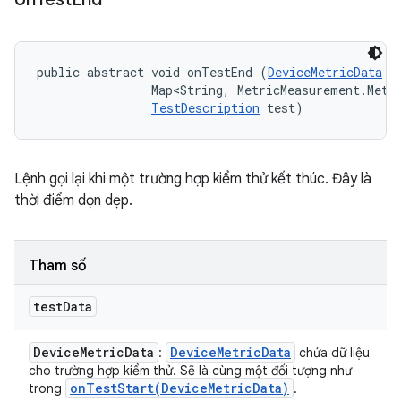
public abstract void onTestEnd (
DeviceMetricData
 t
                Map<String, MetricMeasurement.Metri
TestDescription
 test)
Lệnh gọi lại khi một trường hợp kiểm thử kết thúc. Đây là
thời điểm dọn dẹp.
Tham số
test
Data
Device
Metric
Data
Device
Metric
Data
:
chứa dữ liệu
cho trường hợp kiểm thử. Sẽ là cùng một đối tượng như
onTestStart(
Device
Metric
Data)
trong
.