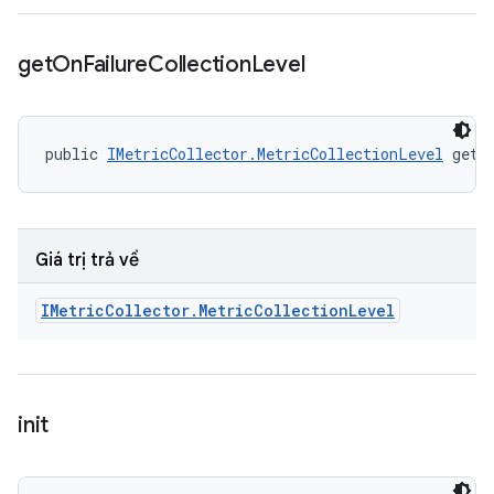
get
On
Failure
Collection
Level
public 
IMetricCollector.MetricCollectionLevel
 getO
Giá trị trả về
IMetric
Collector
.
Metric
Collection
Level
init