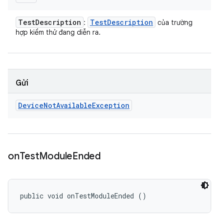
Test
Description
Test
Description
:
của trường
hợp kiểm thử đang diễn ra.
Gửi
Device
Not
Available
Exception
on
Test
Module
Ended
public void onTestModuleEnded ()