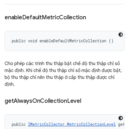
enable
Default
Metric
Collection
public void enableDefaultMetricCollection ()
Cho phép các trình thu thập bật chế độ thu thập chỉ số
mặc định. Khi chế độ thu thập chỉ số mặc định được bật,
bộ thu thập chỉ nên thu thập ở cấp thu thập được chỉ
định.
get
Always
On
Collection
Level
public 
IMetricCollector.MetricCollectionLevel
 getA