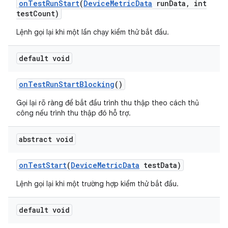
on
Test
Run
Start
(
Device
Metric
Data
run
Data
,
int
test
Count)
Lệnh gọi lại khi một lần chạy kiểm thử bắt đầu.
default void
on
Test
Run
Start
Blocking
()
Gọi lại rõ ràng để bắt đầu trình thu thập theo cách thủ
công nếu trình thu thập đó hỗ trợ.
abstract void
on
Test
Start
(
Device
Metric
Data
test
Data)
Lệnh gọi lại khi một trường hợp kiểm thử bắt đầu.
default void