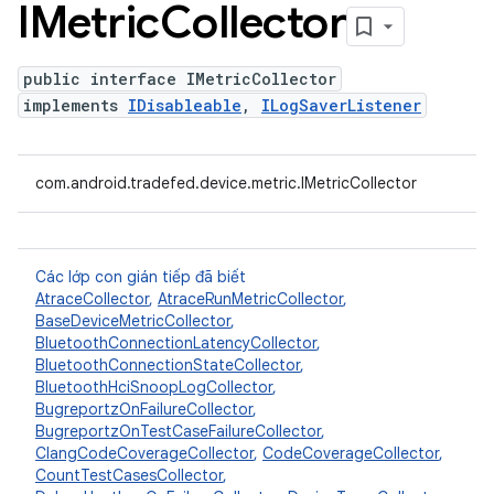
IMetric
Collector
public interface IMetricCollector
implements
IDisableable
,
ILogSaverListener
com.android.tradefed.device.metric.IMetricCollector
Các lớp con gián tiếp đã biết
AtraceCollector
,
AtraceRunMetricCollector
,
BaseDeviceMetricCollector
,
BluetoothConnectionLatencyCollector
,
BluetoothConnectionStateCollector
,
BluetoothHciSnoopLogCollector
,
BugreportzOnFailureCollector
,
BugreportzOnTestCaseFailureCollector
,
ClangCodeCoverageCollector
,
CodeCoverageCollector
,
CountTestCasesCollector
,