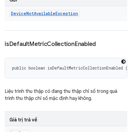
Gửi
Device
Not
Available
Exception
is
Default
Metric
Collection
Enabled
public boolean isDefaultMetricCollectionEnabled ()
Liệu trình thu thập có đang thu thập chỉ số trong quá
trình thu thập chỉ số mặc định hay không.
Giá trị trả về