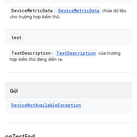
Device
Metric
Data
Device
Metric
Data
:
chứa dữ liệu
cho trường hợp kiểm thử.
test
Test
Description
Test
Description
:
của trường
hợp kiểm thử đang diễn ra.
Gửi
Device
Not
Available
Exception
on
Test
End