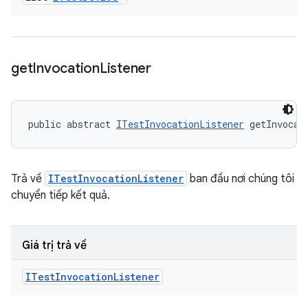
get
Invocation
Listener
public abstract 
ITestInvocationListener
 getInvocat
Trả về
ITestInvocationListener
ban đầu nơi chúng tôi
chuyển tiếp kết quả.
Giá trị trả về
ITest
Invocation
Listener