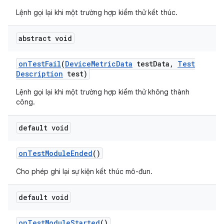
Lệnh gọi lại khi một trường hợp kiểm thử kết thúc.
abstract void
on
Test
Fail
(
Device
Metric
Data
test
Data
,
Test
Description
test)
Lệnh gọi lại khi một trường hợp kiểm thử không thành
công.
default void
on
Test
Module
Ended
()
Cho phép ghi lại sự kiện kết thúc mô-đun.
default void
on
Test
Module
Started
()