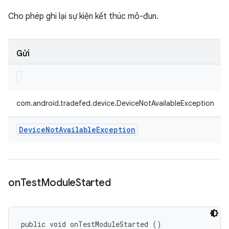
Cho phép ghi lại sự kiện kết thúc mô-đun.
Gửi
com.android.tradefed.device.DeviceNotAvailableException
Device
Not
Available
Exception
on
Test
Module
Started
public void onTestModuleStarted ()