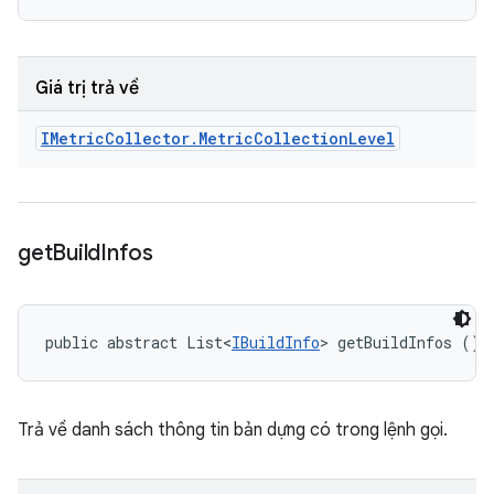
Giá trị trả về
IMetric
Collector
.
Metric
Collection
Level
get
Build
Infos
public abstract List<
IBuildInfo
> getBuildInfos ()
Trả về danh sách thông tin bản dựng có trong lệnh gọi.