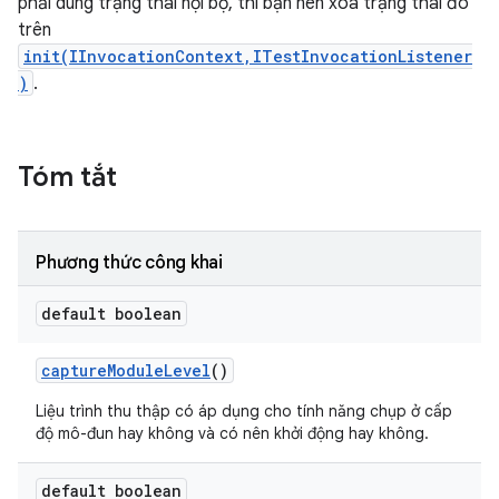
phải dùng trạng thái nội bộ, thì bạn nên xoá trạng thái đó
trên
init(IInvocationContext,ITestInvocationListener
)
.
Tóm tắt
Phương thức công khai
default boolean
capture
Module
Level
()
Liệu trình thu thập có áp dụng cho tính năng chụp ở cấp
độ mô-đun hay không và có nên khởi động hay không.
default boolean