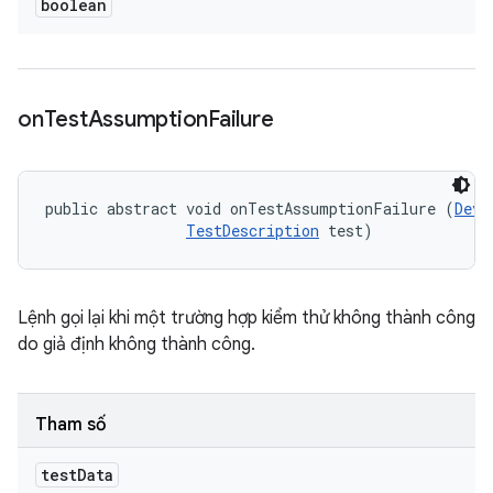
boolean
on
Test
Assumption
Failure
public abstract void onTestAssumptionFailure (
Devi
TestDescription
 test)
Lệnh gọi lại khi một trường hợp kiểm thử không thành công
do giả định không thành công.
Tham số
test
Data