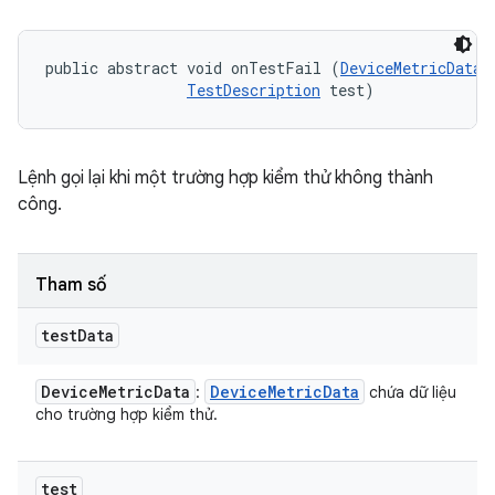
public abstract void onTestFail (
DeviceMetricData
 
TestDescription
 test)
Lệnh gọi lại khi một trường hợp kiểm thử không thành
công.
Tham số
test
Data
Device
Metric
Data
Device
Metric
Data
:
chứa dữ liệu
cho trường hợp kiểm thử.
test