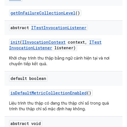
get
On
Failure
Collection
Level
()
abstract
ITest
Invocation
Listener
init
(
IInvocation
Context
context
,
ITest
Invocation
Listener
listener)
Khởi chạy trình thu thập bằng ngữ cảnh hiện tại và nơi
chuyển tiếp kết quả.
default boolean
is
Default
Metric
Collection
Enabled
()
Liệu trình thu thập có đang thu thập chỉ số trong quá
trình thu thập chỉ số mặc định hay không.
abstract void