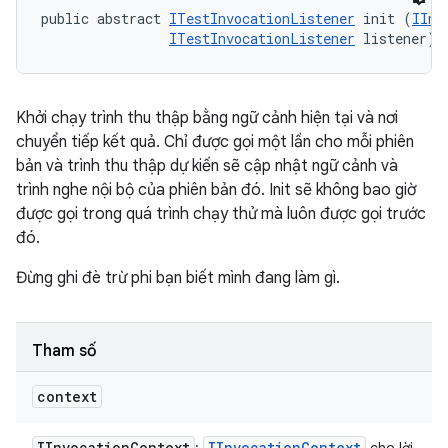
public abstract 
ITestInvocationListener
 init (
IInv
ITestInvocationListener
 listener)
Khởi chạy trình thu thập bằng ngữ cảnh hiện tại và nơi
chuyển tiếp kết quả. Chỉ được gọi một lần cho mỗi phiên
bản và trình thu thập dự kiến sẽ cập nhật ngữ cảnh và
trình nghe nội bộ của phiên bản đó. Init sẽ không bao giờ
được gọi trong quá trình chạy thử mà luôn được gọi trước
đó.
Đừng ghi đè trừ phi bạn biết mình đang làm gì.
Tham số
context
IInvocation
Context
IInvocation
Context