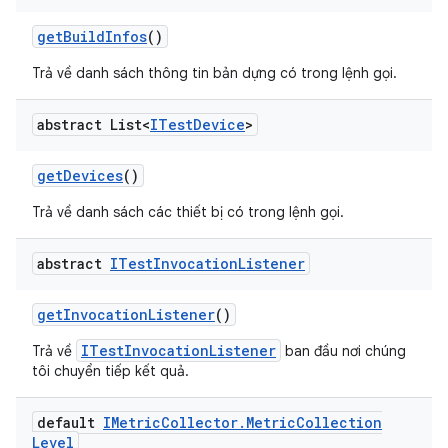
get
Build
Infos
()
Trả về danh sách thông tin bản dựng có trong lệnh gọi.
abstract List<
ITest
Device
>
get
Devices
()
Trả về danh sách các thiết bị có trong lệnh gọi.
abstract
ITest
Invocation
Listener
get
Invocation
Listener
()
ITestInvocationListener
Trả về
ban đầu nơi chúng
tôi chuyển tiếp kết quả.
default
IMetric
Collector
.
Metric
Collection
Level