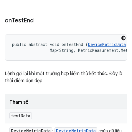
on
Test
End
public abstract void onTestEnd (
DeviceMetricData
 t
                Map<String, MetricMeasurement.Metr
Lệnh gọi lại khi một trường hợp kiểm thử kết thúc. Đây là
thời điểm dọn dẹp.
Tham số
test
Data
Device
Metric
Data
Device
Metric
Data
:
chứa dữ liệu