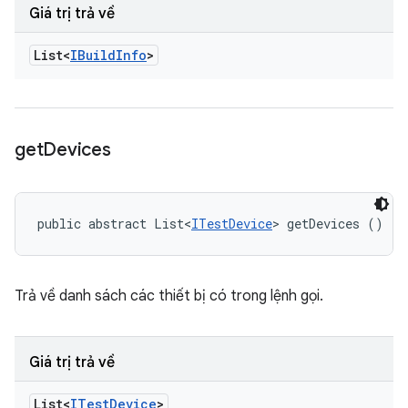
Giá trị trả về
List<
IBuild
Info
>
get
Devices
public abstract List<
ITestDevice
> getDevices ()
Trả về danh sách các thiết bị có trong lệnh gọi.
Giá trị trả về
List<
ITest
Device
>