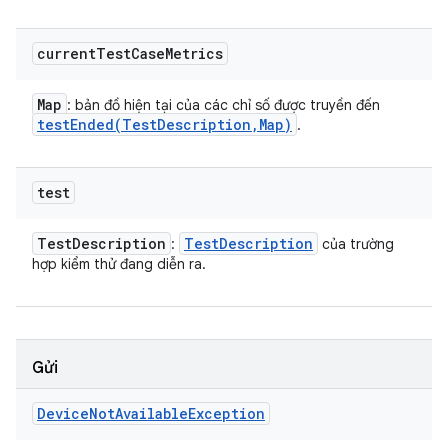
current
Test
Case
Metrics
Map
: bản đồ hiện tại của các chỉ số được truyền đến
testEnded(
Test
Description
,
Map)
.
test
Test
Description
Test
Description
:
của trường
hợp kiểm thử đang diễn ra.
Gửi
Device
Not
Available
Exception