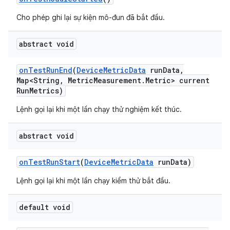
Cho phép ghi lại sự kiện mô-đun đã bắt đầu.
abstract void
on
Test
Run
End
(
Device
Metric
Data
run
Data
,
Map<String
,
Metric
Measurement
.
Metric> current
Run
Metrics)
Lệnh gọi lại khi một lần chạy thử nghiệm kết thúc.
abstract void
on
Test
Run
Start
(
Device
Metric
Data
run
Data)
Lệnh gọi lại khi một lần chạy kiểm thử bắt đầu.
default void