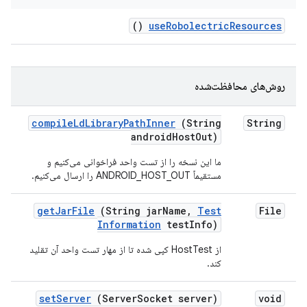
()
use
Robolectric
Resources
روش‌های محافظت‌شده
compile
Ld
Library
Path
Inner
(String
String
android
Host
Out)
ما این نسخه را از تست واحد فراخوانی می‌کنیم و
مستقیماً ANDROID_HOST_OUT را ارسال می‌کنیم.
get
Jar
File
(String jar
Name
,
Test
File
Information
test
Info)
از HostTest کپی شده تا از مهار تست واحد آن تقلید
کند.
set
Server
(Server
Socket server)
void