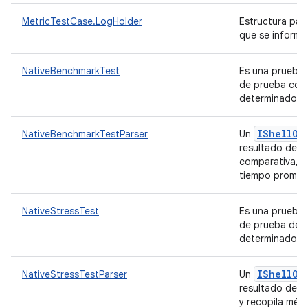
MetricTestCase.LogHolder
Estructura par
que se informa
NativeBenchmarkTest
Es una prueba 
de prueba comp
determinado.
IShell
Ou
NativeBenchmarkTestParser
Un
resultado de l
comparativa, r
tiempo promed
NativeStressTest
Es una prueba 
de prueba de e
determinado.
IShell
Ou
NativeStressTestParser
Un
resultado de l
y recopila métr