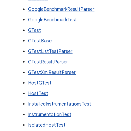
GoogleBenchmarkResultParser
GoogleBenchmarkTest
GTest
GTestBase
GTestListTestParser
GTestResultParser
GTestXmlResultParser
HostGTest
HostTest
InstalledInstrumentationsTest
InstrumentationTest
IsolatedHostTest