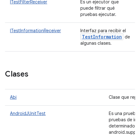
ITestFilterReceiver
Es un ejecutor que
puede filtrar qué
pruebas ejecutar.
ITestInformationReceiver
Interfaz para recibir el
Test
Information
de
algunas clases.
Clases
Abi
Clase que repr
AndroidJUnitTest
Es una prueba 
pruebas de ins
determinado c
android.suppor