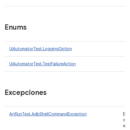
Enums
UiAutomatorTest.LoggingOption
UiAutomatorTest.TestFailureAction
Excepciones
ArtRunTest.AdbShellCommandException
Es 
cla
exc