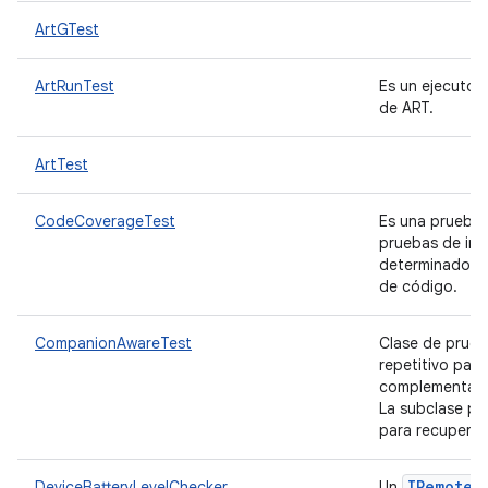
ArtGTest
ArtRunTest
Es un ejecutor
de ART.
ArtTest
CodeCoverageTest
Es una prueba 
pruebas de ins
determinado y 
de código.
CompanionAwareTest
Clase de prueb
repetitivo para
complementari
La subclase pu
para recupera
IRemote
T
DeviceBatteryLevelChecker
Un