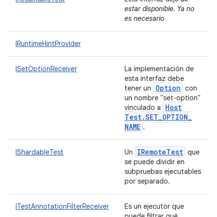
estar disponible. Ya no
es necesario
IRuntimeHintProvider
ISetOptionReceiver
La implementación de
esta interfaz debe
Option
tener un
con
un nombre "set-option"
Host
vinculado a
Test
.
SET
_
OPTION
_
NAME
.
IRemote
Test
IShardableTest
Un
que
se puede dividir en
subpruebas ejecutables
por separado.
ITestAnnotationFilterReceiver
Es un ejecutor que
puede filtrar qué