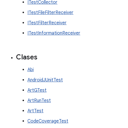
ITestCollector
ITestFileFilterReceiver
ITestFilterReceiver
ITestInformationReceiver
Clases
Abi
AndroidJUnitTest
ArtGTest
ArtRunTest
ArtTest
CodeCoverageTest