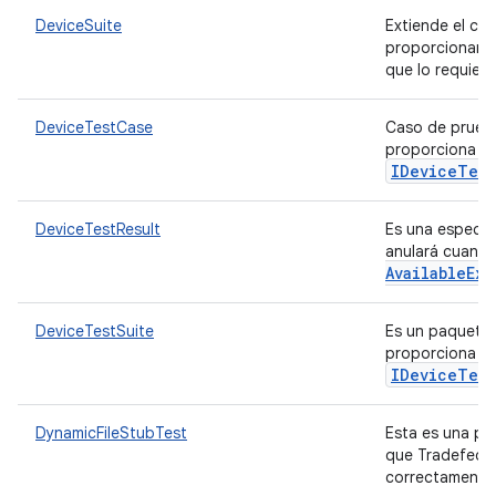
DeviceSuite
Extiende el co
proporcionar 
que lo requier
DeviceTestCase
Caso de prueba
proporciona lo
IDevice
Test
DeviceTestResult
Es una especia
anulará cuand
Available
Exc
DeviceTestSuite
Es un paquete 
proporciona lo
IDevice
Test
DynamicFileStubTest
Esta es una pr
que Tradefed p
correctamente