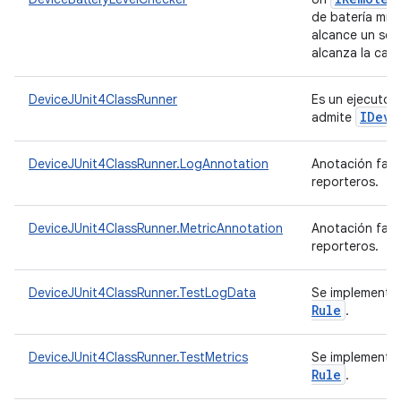
de batería míni
alcance un seg
alcanza la car
DeviceJUnit4ClassRunner
Es un ejecutor
IDevi
admite
DeviceJUnit4ClassRunner.LogAnnotation
Anotación falsa
reporteros.
DeviceJUnit4ClassRunner.MetricAnnotation
Anotación falsa
reporteros.
DeviceJUnit4ClassRunner.TestLogData
Se implementa
Rule
.
DeviceJUnit4ClassRunner.TestMetrics
Se implementa
Rule
.