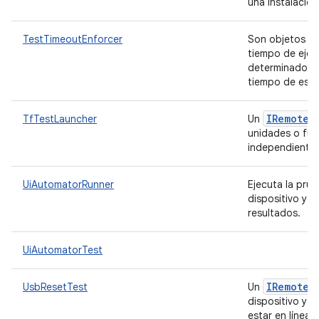
una instalació
TestTimeoutEnforcer
Son objetos de
tiempo de ejec
determinado y h
tiempo de esp
IRemote
T
TfTestLauncher
Un
unidades o fun
independiente
UiAutomatorRunner
Ejecuta la pru
dispositivo y g
resultados.
UiAutomatorTest
IRemote
T
UsbResetTest
Un
dispositivo y ve
estar en línea