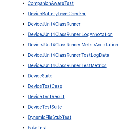
CompanionAwareTest
DeviceBatteryLevelChecker
DeviceJUnit4ClassRunner
DeviceJUnit4ClassRunner.LogAnnotation
DeviceJUnit4ClassRunner.MetricAnnotation
DeviceJUnit4ClassRunner.TestLogData
DeviceJUnit4ClassRunner.TestMetrics
DeviceSuite
DeviceTestCase
DeviceTestResult
DeviceTestSuite
DynamicFileStubTest
FakeTest