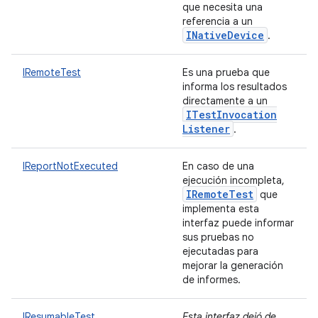
que necesita una
referencia a un
INative
Device
.
IRemoteTest
Es una prueba que
informa los resultados
directamente a un
ITest
Invocation
Listener
.
IReportNotExecuted
En caso de una
ejecución incompleta,
IRemote
Test
que
implementa esta
interfaz puede informar
sus pruebas no
ejecutadas para
mejorar la generación
de informes.
IResumableTest
Esta interfaz dejó de