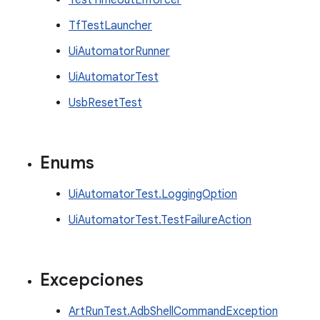
TestTimeoutEnforcer
TfTestLauncher
UiAutomatorRunner
UiAutomatorTest
UsbResetTest
Enums
UiAutomatorTest.LoggingOption
UiAutomatorTest.TestFailureAction
Excepciones
ArtRunTest.AdbShellCommandException