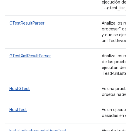
ejecución de p
"--gtest_list_t
GTestResultParser
Analiza los res
procesar" de l
y que se ejecut
un ITestInvocat
GTestXmlResultParser
Analiza los res
de las pruebas
ejecutan desde 
ITestRunListen
HostGTest
Es una prueba 
prueba nativo.
HostTest
Es un ejecutor
basadas en el 
InstalledInstrumentationsTest
Ejecuta toda l