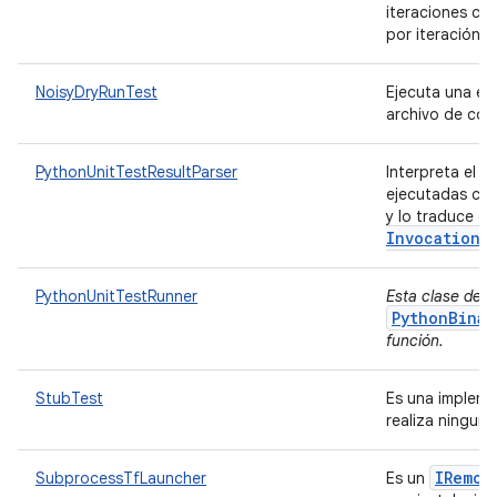
iteraciones co
por iteración.
NoisyDryRunTest
Ejecuta una ej
archivo de co
PythonUnitTestResultParser
Interpreta el r
ejecutadas con
y lo traduce en
Invocation
L
PythonUnitTestRunner
Esta clase dejó 
PythonBinar
función.
StubTest
Es una impleme
realiza ningun
IRemot
SubprocessTfLauncher
Es un