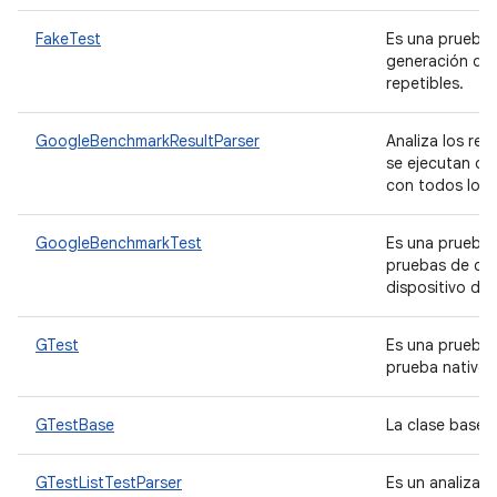
FakeTest
Es una prueba f
generación de 
repetibles.
GoogleBenchmarkResultParser
Analiza los re
se ejecutan de
con todos los 
GoogleBenchmarkTest
Es una prueba 
pruebas de co
dispositivo de
GTest
Es una prueba 
prueba nativo 
GTestBase
La clase base 
GTestListTestParser
Es un analizad