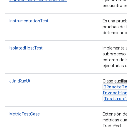
encuentra en el
InstrumentationTest
Es una prueba 
pruebas de ins
determinado.
IsolatedHostTest
Implementa un 
subproceso par
entorno de baj
ejecutarlas en 
JUnitRunUtil
Clase auxiliar 
IRemote
Test
Invocation
L
Test
.
run(
Te
MetricTestCase
Extensión de
métricas cuand
TradeFed.