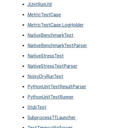
JUnitRunUtil
MetricTestCase
MetricTestCase.LogHolder
NativeBenchmarkTest
NativeBenchmarkTestParser
NativeStressTest
NativeStressTestParser
NoisyDryRunTest
PythonUnitTestResultParser
PythonUnitTestRunner
StubTest
SubprocessTfLauncher