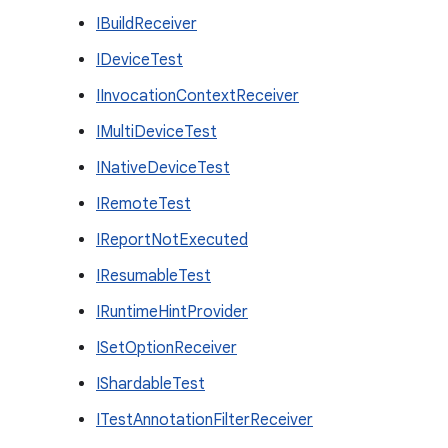
IBuildReceiver
IDeviceTest
IInvocationContextReceiver
IMultiDeviceTest
INativeDeviceTest
IRemoteTest
IReportNotExecuted
IResumableTest
IRuntimeHintProvider
ISetOptionReceiver
IShardableTest
ITestAnnotationFilterReceiver