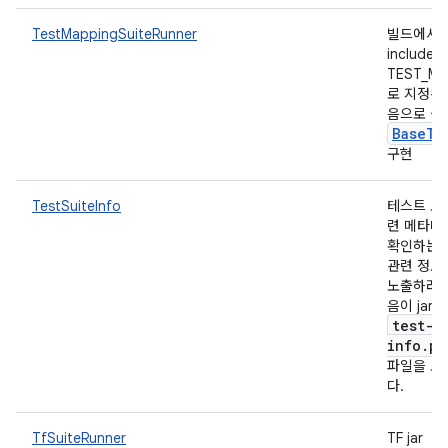
TestMappingSuiteRunner
빌드에서 
include-f
TEST_MA
로 지정된
음으로 실
Base
Te
구현
TestSuiteInfo
테스트 모
련 메타데
확인하는 
관련 정보
노출하려면
음이 jar
test-s
info.pr
파일을 포
다.
TfSuiteRunner
TF jar