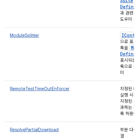
Suite
Definit
과 관련된
도우미 
IConfi
ModuleSplitter
으로 표시
Mod
록을
Definit
표시되는 
록으로 분
미
RemoteTestTimeOutEnforcer
지정된 테
실행 시간
지정된 시
과하는 경
록 허용하
ResolvePartialDownload
부분 다운
결