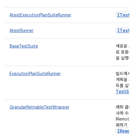
ITest
S
AtestExecutionPlanSuiteRunner
ITest
S
AtestRunner
BaseTestSuite
새로운 모
로 호환성
을 실행하
ExecutionPlanSuiteRunner
빌드에서 
계획을 기
트를 실
Test
Sui
GranularRetriableTestWrapper
래퍼 클래
사례 수준
IRemote
화하기 위
IRemot