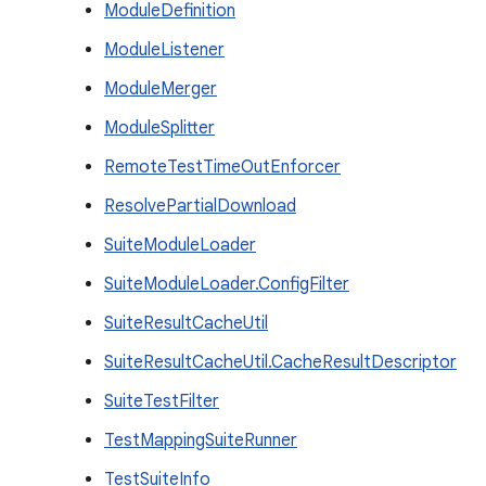
ModuleDefinition
ModuleListener
ModuleMerger
ModuleSplitter
RemoteTestTimeOutEnforcer
ResolvePartialDownload
SuiteModuleLoader
SuiteModuleLoader.ConfigFilter
SuiteResultCacheUtil
SuiteResultCacheUtil.CacheResultDescriptor
SuiteTestFilter
TestMappingSuiteRunner
TestSuiteInfo