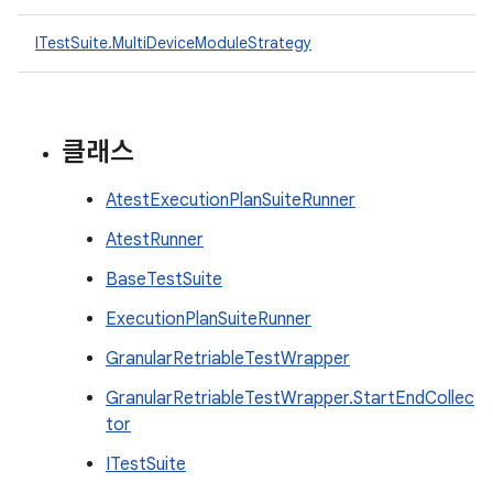
ITestSuite.MultiDeviceModuleStrategy
클래스
AtestExecutionPlanSuiteRunner
AtestRunner
BaseTestSuite
ExecutionPlanSuiteRunner
GranularRetriableTestWrapper
GranularRetriableTestWrapper.StartEndCollec
tor
ITestSuite