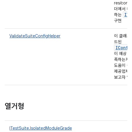
res/confi
더에서 테
ITe
하는
구현
ValidateSuiteConfigHelper
이 클래스
드된
IConfi
이 예상 
족하는지 
도움이 됩니
제공업체 없
보고자 없
열거형
ITestSuite.IsolatedModuleGrade