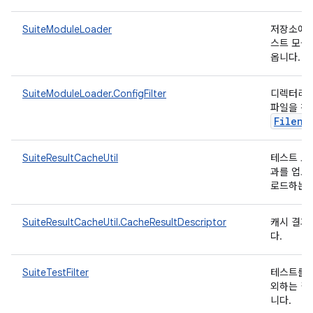
SuiteModuleLoader
저장소에서
스트 모듈
옵니다.
SuiteModuleLoader.ConfigFilter
디렉터리의
파일을 찾
Filena
SuiteResultCacheUtil
테스트 모
과를 업로
로드하는
SuiteResultCacheUtil.CacheResultDescriptor
캐시 결과
다.
SuiteTestFilter
테스트를 
외하는 필
니다.