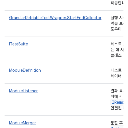
작동합니다
GranularRetriableTestWrapper.StartEndCollector
실행 시작 
락을 포착
도우미
ITestSuite
테스트 모
는 데 사
클래스
ModuleDefinition
테스트 실
테이너
ModuleListener
결과 목록
위해 각 
IRemot
연결된 
I
ModuleMerger
분할 후