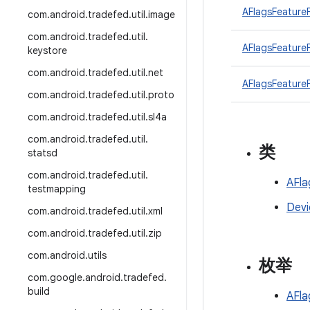
AFlagsFeatureF
com
.
android
.
tradefed
.
util
.
image
com
.
android
.
tradefed
.
util
.
AFlagsFeatureF
keystore
com
.
android
.
tradefed
.
util
.
net
AFlagsFeatureF
com
.
android
.
tradefed
.
util
.
proto
com
.
android
.
tradefed
.
util
.
sl4a
com
.
android
.
tradefed
.
util
.
类
statsd
com
.
android
.
tradefed
.
util
.
AFla
testmapping
Devi
com
.
android
.
tradefed
.
util
.
xml
com
.
android
.
tradefed
.
util
.
zip
com
.
android
.
utils
枚举
com
.
google
.
android
.
tradefed
.
build
AFla