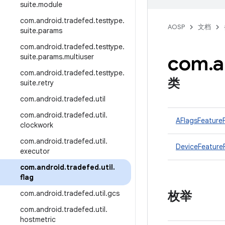
suite
.
module
com
.
android
.
tradefed
.
testtype
.
AOSP
文档
suite
.
params
com
.
android
.
tradefed
.
testtype
.
com
.
a
suite
.
params
.
multiuser
com
.
android
.
tradefed
.
testtype
.
类
suite
.
retry
com
.
android
.
tradefed
.
util
com
.
android
.
tradefed
.
util
.
AFlagsFeature
clockwork
com
.
android
.
tradefed
.
util
.
DeviceFeature
executor
com
.
android
.
tradefed
.
util
.
flag
com
.
android
.
tradefed
.
util
.
gcs
枚举
com
.
android
.
tradefed
.
util
.
hostmetric