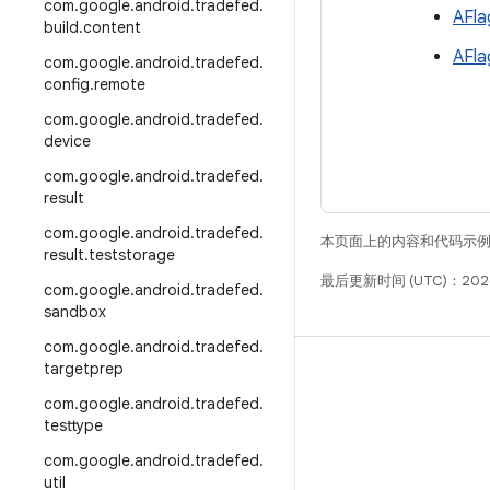
com
.
google
.
android
.
tradefed
.
AFla
build
.
content
AFla
com
.
google
.
android
.
tradefed
.
config
.
remote
com
.
google
.
android
.
tradefed
.
device
com
.
google
.
android
.
tradefed
.
result
com
.
google
.
android
.
tradefed
.
本页面上的内容和代码示
result
.
teststorage
最后更新时间 (UTC)：202
com
.
google
.
android
.
tradefed
.
sandbox
com
.
google
.
android
.
tradefed
.
targetprep
构建
com
.
google
.
android
.
tradefed
.
Android 代码库
testtype
要求
com
.
google
.
android
.
tradefed
.
下载
util