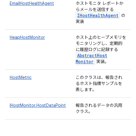
EmailHostHealthAgent
ホストモニタ レポートか
らメールを送信する
IHost
Health
Agent
の
実装
HeapHostMonitor
ホスト上のヒープメモリを
モニタリングし、定期的
に履歴ログに記録する
Abstract
Host
Monitor
実装。
HostMetric
このクラスは、報告され
るホスト指標サンプルを
表します。
IHostMonitor.HostDataPoint
報告されるデータの汎用
クラス。