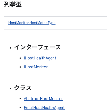
列挙型
IHostMonitor.HostMetricType
インターフェース
IHostHealthAgent
IHostMonitor
クラス
AbstractHostMonitor
EmailHostHealthAgent