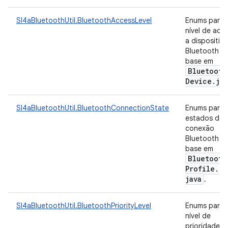
Sl4aBluetoothUtil.BluetoothAccessLevel
Enums para
nível de ace
a dispositiv
Bluetooth c
base em
Bluetooth
Device
.
jav
Sl4aBluetoothUtil.BluetoothConnectionState
Enums para
estados de
conexão
Bluetooth c
base em
Bluetooth
Profile
.
java
.
Sl4aBluetoothUtil.BluetoothPriorityLevel
Enums para 
nível de
prioridade d