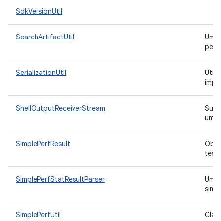
SdkVersionUtil
SearchArtifactUtil
Uma 
pesq
SerializationUtil
Utili
impl
ShellOutputReceiverStream
Subc
um I
SimplePerfResult
Obje
test
SimplePerfStatResultParser
Uma c
simp
SimplePerfUtil
Clas