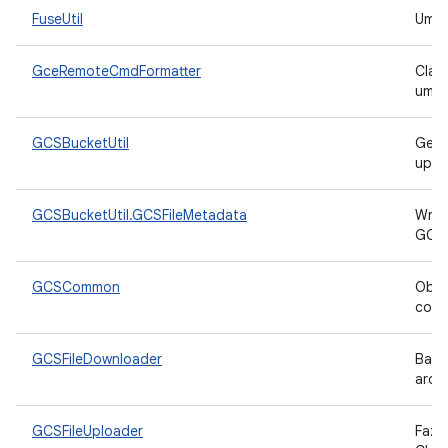
FuseUtil
Uma 
GceRemoteCmdFormatter
Clas
um d
GCSBucketUtil
Gere
uplo
GCSBucketUtil.GCSFileMetadata
Wrap
GCS
GCSCommon
Obso
com.
GCSFileDownloader
Baix
arqu
GCSFileUploader
Faz 