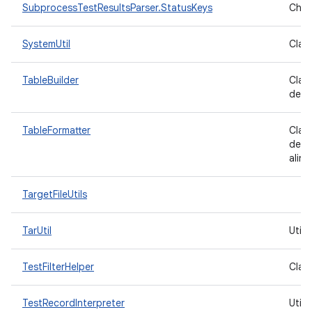
SubprocessTestResultsParser.StatusKeys
Chav
SystemUtil
Clas
TableBuilder
Clas
de s
TableFormatter
Clas
de s
alinh
TargetFileUtils
TarUtil
Utili
TestFilterHelper
Class
TestRecordInterpreter
Util