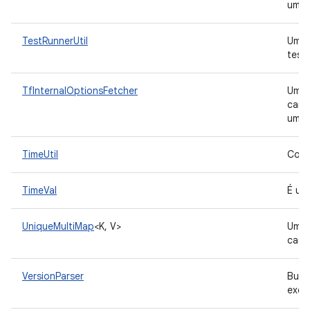
um f
TestRunnerUtil
Uma c
test
TfInternalOptionsFetcher
Uma c
carr
um a
TimeUtil
Cont
TimeVal
É um
UniqueMultiMap
<K, V>
Um
cada
VersionParser
Busq
exec