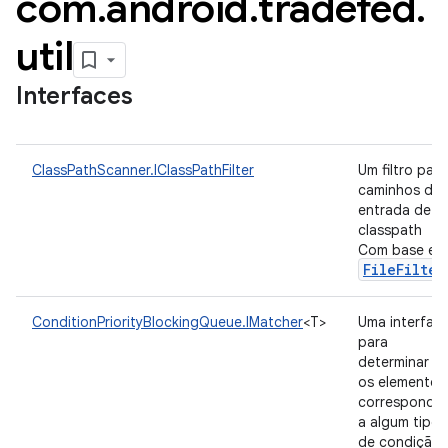
com
.
android
.
tradefed
.
util
Interfaces
ClassPathScanner.IClassPathFilter
Um filtro para
caminhos de
entrada de
classpath
Com base em
FileFilter
ConditionPriorityBlockingQueue.IMatcher
<T>
Uma interfac
para
determinar se
os elementos
corresponde
a algum tipo
de condição