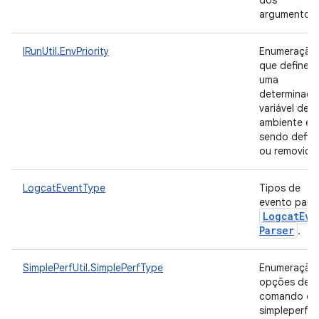
dos
argumentos
IRunUtil.EnvPriority
Enumeração
que define s
uma
determinada
variável de
ambiente es
sendo defini
ou removida
LogcatEventType
Tipos de
evento para
Logcat
Eve
Parser
.
SimplePerfUtil.SimplePerfType
Enumeração
opções de
comando do
simpleperf