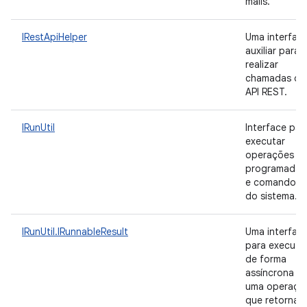
mails.
IRestApiHelper
Uma interfac
auxiliar para
realizar
chamadas da
API REST.
IRunUtil
Interface par
executar
operações
programadas
e comandos
do sistema.
IRunUtil.IRunnableResult
Uma interfac
para executa
de forma
assíncrona
uma operaçã
que retorna