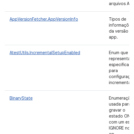
arquivos AP
AppVersionFetcher.AppVersionInfo
Tipos de
informações
da versão d
app.
AtestUtils.IncrementalSetupEnabled
Enum que
representa a
especificaç
para
configuraçã
incremental.
BinaryState
Enumeração
usada para
gravar o
estado ON/
com um est
IGNORE no-