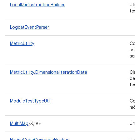
LocalRunInstructionBuilder
Util
test
LogcatEventParser
MetricUtility
Cont
as m
seme
MetricUtility.DimensionalIterationData
Class
de m
test
ModuleTestTypeUtil
Cont
módu
MultiMap
<K, V>
Um
NativeCodeCoverageFlusher
Uma 