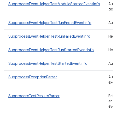
SubprocessEventHelper.TestModuleStartedEventInfo
Auxi
test
SubprocessEventHelper.TestRunEndedEventInfo
Auxi
SubprocessEventHelper.TestRunFailedEventInfo
Help
SubprocessEventHelper.TestRunStartedEventInfo
Help
SubprocessEventHelper.TestStartedEventInfo
Auxi
SubprocessExceptionParser
Auxi
exec
SubprocessTestResultsParser
Est
ante
even