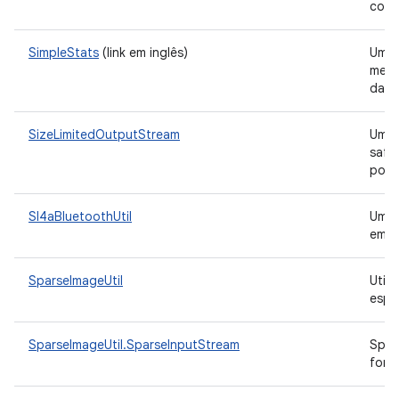
colet
SimpleStats
(link em inglês)
Uma 
medi
dado
SizeLimitedOutputStream
Um
safe
pode
Sl4aBluetoothUtil
Uma 
em u
SparseImageUtil
Util
espa
SparseImageUtil.SparseInputStream
Spar
form