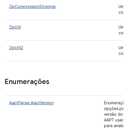
ZipCompressionStrategy
Um
com
ZipUtil
Uma 
comp
ZipUtil2
Uma 
cons
Enumerações
AaptParser.AaptVersion
Enumeração
opções para
versão do
AAPT usada
para analisar