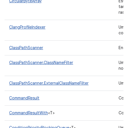
CircularByteArray
Estr
tama
rast
ClangProfileIndexer
Uma 
cobe
ClassPathScanner
Enco
ClassPathScanner.ClassNameFilter
Um
nome
ClassPathScanner.ExternalClassNameFilter
Um
CommandResult
Cont
CommandResultWith
<T>
Cont
ConditionPriorityBlockingQueue
<T>
Uma 