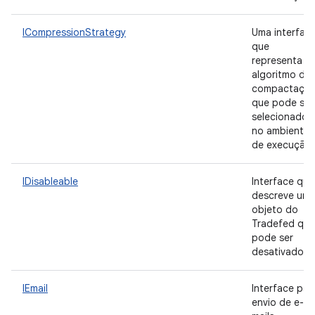
ICompressionStrategy
Uma interfac
que
representa u
algoritmo de
compactaçã
que pode ser
selecionado
no ambiente
de execução
IDisableable
Interface que
descreve um
objeto do
Tradefed que
pode ser
desativado.
IEmail
Interface par
envio de e-