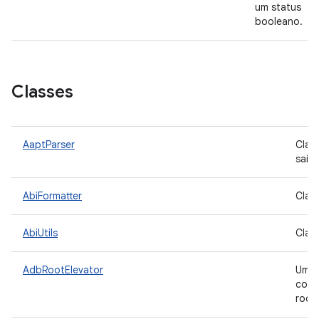
um status
booleano.
Classes
AaptParser
Clas
saíd
AbiFormatter
Class
AbiUtils
Class
AdbRootElevator
Um
cons
root