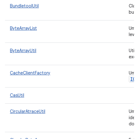
BundletoolUtil
Clas
bundl
ByteArrayList
Uma 
leve
ByteArrayUtil
Utili
exem
CacheClientFactory
Uma 
ICa
CasUtil
CircularAtraceUtil
Um u
iden
do M