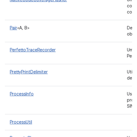
cobe
cobe
Pair
<A, B>
Defi
obje
PerfettoTraceRecorder
Uma 
Perf
PrettyPrintDelimiter
Utili
deli
ProcessInfo
Usad
proc
SINC
ProcessUtil