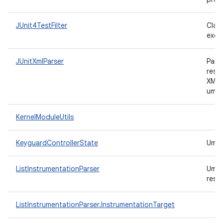
JUnit4TestFilter
Class
exec
JUnitXmlParser
Pars
resu
XMLJ
um I
KernelModuleUtils
KeyguardControllerState
Um c
ListInstrumentationParser
Um
resu
ListInstrumentationParser.InstrumentationTarget