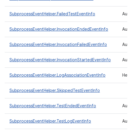
SubprocessEventHelper.FailedTestEventInfo
Auxil
SubprocessEventHelper.InvocationEndedEventInfo
Auxi
SubprocessEventHelper.InvocationFailedEventInfo
Auxi
SubprocessEventHelper.InvocationStartedEventInfo
Auxi
SubprocessEventHelper.LogAssociationEventInfo
Help
SubprocessEventHelper.SkippedTestEventInfo
SubprocessEventHelper.TestEndedEventInfo
Auxi
SubprocessEventHelper.TestLogEventInfo
Auxi