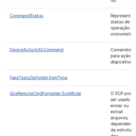
op.
CommandStatus
Representa 
status de u
operação
cronometra
DeviceActionUtil.Command
Comandos
para ação d
dispositivo.
FakeTestsZipFolder.ItemType
GceRemoteCmdFormatter.ScpMode
O SCP pode
ser usado p
enviar ou
extrair
arquivos,
dependend
da estrutura