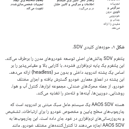
راهکار کامل کابین برای سیستم
ADAS (QM) برای ایجاد
تجربیات
اطلاعات و سرگرمی و کابین خلبان
تجربیات شخصی‌سازی‌شده،
سرگرمی و
در بر می‌گیرد.
تقویت می‌کند
.
ناوبری
درون
خودرویی
جذاب و
مفیدی را ارائه
می‌دهد.
شکل ۱.
حوزه‌های کلیدی SDV.
پلتفرم SDV چالش‌های اصلی توسعه خودروهای مدرن را برطرف می‌کند.
این پلتفرم یک پایه نرم‌افزاری فشرده، با کارایی بالا و مقیاس‌پذیر را بر
اساس یک پشته اندروید داخلی و بدون سر (headless) ارائه می‌دهد.
این پشته در اعماق معماری خودرو گسترش یافته و اجزای مختلف
خودرو، از جمله محرک‌های صندلی، مجموعه ابزارها، کنترل آب و هوا،
روشنایی، دوربین‌ها، آینه‌ها و تله‌متر را تغذیه می‌کند.
هسته AAOS SDV یک سیستم عامل سبک مبتنی بر اندروید است که
چارچوب‌های سطح پایین و مخصوص خودرو را برای ارتباطات، تشخیص
و به‌روزرسانی‌های نرم‌افزاری در خود جای داده است. این چارچوب‌ها به
AAOS SDV اجازه می‌دهند تا کنترل‌کننده‌های مختلف خودرو، مانند