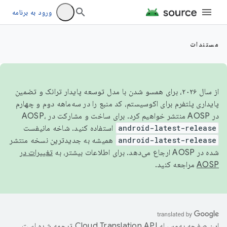
ورود به برنامه
مستندات
از سال ۲۰۲۶، برای همسو شدن با مدل توسعه پایدار ترانک و تضمین
پایداری پلتفرم برای اکوسیستم، کد منبع را در سه‌ماهه دوم و چهارم
در AOSP منتشر خواهیم کرد. برای ساخت و مشارکت در AOSP،
android-latest-release
استفاده کنید. شاخه مانیفست
android-latest-release
همیشه به جدیدترین نسخه منتشر
شده در AOSP ارجاع می‌دهد. برای اطلاعات بیشتر، به
تغییرات در
AOSP
مراجعه کنید.
این صفحه به‌وسیله
ترجمه شده است.