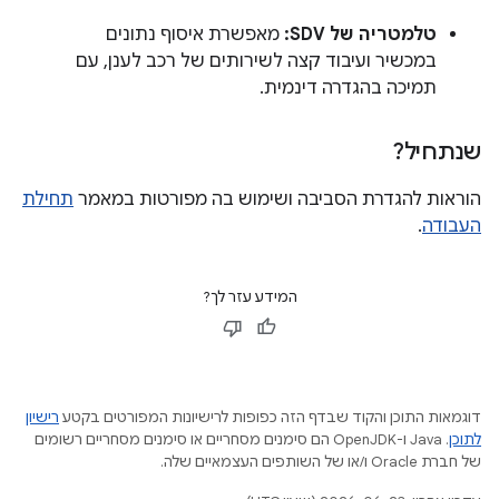
טלמטריה של SDV:
מאפשרת איסוף נתונים
במכשיר ועיבוד קצה לשירותים של רכב לענן, עם
תמיכה בהגדרה דינמית.
שנתחיל?
הוראות להגדרת הסביבה ושימוש בה מפורטות במאמר
תחילת
העבודה
.
המידע עזר לך?
דוגמאות התוכן והקוד שבדף הזה כפופות לרישיונות המפורטים בקטע
רישיון
לתוכן
.‏ Java ו-OpenJDK הם סימנים מסחריים או סימנים מסחריים רשומים
של חברת Oracle ו/או של השותפים העצמאיים שלה.