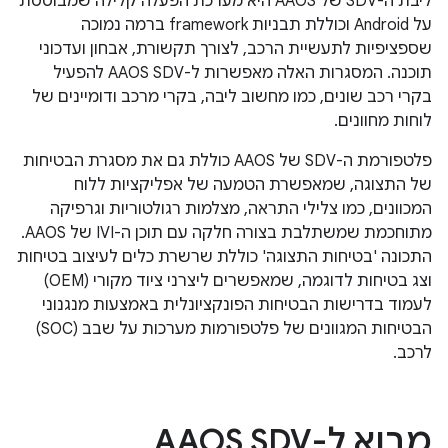
ליבת ה-SDV של AAOS היא מערכת הפעלה קלילה שמבוססת
על Android וכוללת תבניות framework ברמה נמוכה
שספציפיות לתעשיית הרכב, לצורך תקשורת, אבחון ועדכוני
תוכנה. המסגרות האלה מאפשרות ל-AAOS SDV להפעיל
בקרי רכב שונים, כמו מחשוב ליבה, בקרי מרכב ודומיינים של
לוחות מחוונים.
פלטפורמת ה-SDV של AAOS כוללת גם את מסגרת הבטיחות
של התצוגה, שמאפשרת הטמעה של אפליקציות ללוח
המכוונים, כמו צלילי התראה, מצלמות רגולטוריות וגרפיקה
מתוחכמת שמשתלבת בצורה חלקה עם תוכן ה-IVI של AAOS.
התכונה 'בטיחות התצוגה' כוללת שרשרת כלים לעיצוב בטיחות
וצג בטיחות לדוגמה, שמאפשרים ליצרני ציוד מקורי (OEM)
לעמוד בדרישות הבטיחות הפונקציונלית באמצעות מנגנוני
הבטיחות המגוונים של פלטפורמות מערכות על שבב (SOC)
לרכב.
מבוא ל-AAOS SDV