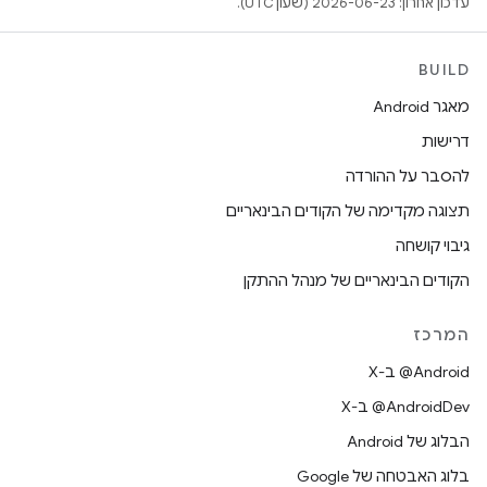
עדכון אחרון: 2026-06-23 (שעון UTC).
BUILD
מאגר Android
דרישות
להסבר על ההורדה
תצוגה מקדימה של הקודים הבינאריים
גיבוי קושחה
הקודים הבינאריים של מנהל ההתקן
המרכז
‫‎@Android ב-X
‫‎@AndroidDev ב-X
הבלוג של Android
בלוג האבטחה של Google