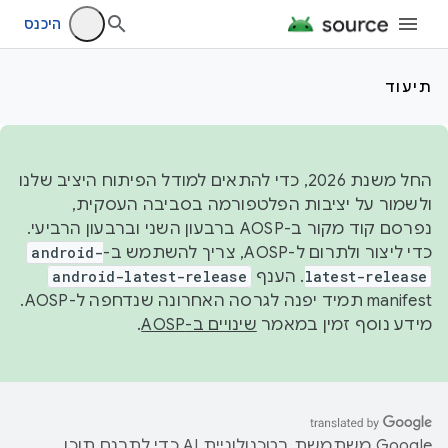
היכנס
תיעוד
החל משנת 2026, כדי להתאים למודל הפיתוח היציב שלנו
ולשמור על יציבות הפלטפורמה בסביבה העסקית,
נפרסם קוד מקור ב-AOSP ברבעון השני וברבעון הרביעי.
כדי ליצור ולתרום ל-AOSP, צריך להשתמש ב-
android-
latest-release
. הענף
android-latest-release
manifest תמיד יפנה לגרסה האחרונה שנדחפה ל-AOSP.
מידע נוסף זמין במאמר
שינויים ב-AOSP
.
‫Google משתמשת בטכנולוגיית AI כדי לתרגם תוכן