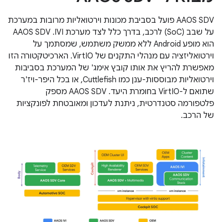
‫AAOS SDV פועל בסביבת מכונות וירטואליות מרובות במערכת
על שבב (SoC) לרכב, בדרך כלל לצד מערכת IVI. ‫AAOS SDV
הוא מופע Android ללא ממשק משתמש, שמסתמך על
וירטואליזציה עם מנהלי התקנים של VirtIO. הארכיטקטורה הזו
מאפשרת להריץ את אותו קובץ אימג' של המערכת בסביבות
וירטואליות מבוססות-ענן כמו Cuttlefish, או בכל היפר-ויז'ר
שתואם ל-VirtIO בחומרת היעד. ‫AAOS SDV מספק
פלטפורמה סטנדרטית, ניתנת לעדכון ומאובטחת לפונקציות
של הרכב.