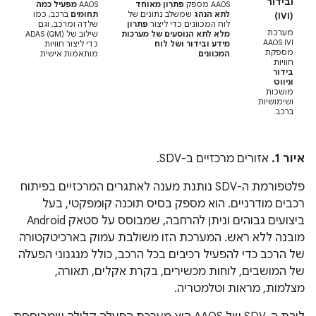
ובידור
‫AAOS מספק
פתרון מאוחד
‫AAOS
מפעיל כמה
לתא הנהג
שמשלב נתונים של
תחומים
ברכב, כמו
(IVI)
לוח המכוונים כדי ליצור
פתרון
שלדה ומרכב, וגם
מערכת
מלא לתא הנוסעים של מערכות
שילוב של ADAS (QM)
AAOS IVI
מידע ובידור ושל לוח
כדי ליצור חוויות
מספקת
המכוונים
.
מותאמות אישית.
חוויות
בידור
וניווט
מושכות
ושימושיות
ברכב.
איור 1.
אזורים מרכזיים ב-SDV.
פלטפורמת ה-SDV נותנת מענה לאתגרים המרכזיים בפיתוח
רכבים מודרניים. הוא מספק בסיס תוכנה קומפקטי, בעל
ביצועים גבוהים וניתן להרחבה, שמבוסס על סטאק Android
מובנה ללא ראש. המערכת הזו משולבת עמוק בארכיטקטורה
של הרכב כדי להפעיל רכיבים בכל הרכב, כולל מנגנוני הפעלה
של המושבים, לוחות מכשירים, בקרת אקלים, תאורה,
מצלמות, מראות וטלמטריה.