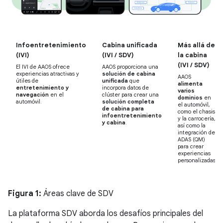
Infoentretenimiento
Cabina unificada
Más allá de
(IVI)
(IVI / SDV)
la cabina
(IVI / SDV)
El IVI de AAOS ofrece
AAOS proporciona una
experiencias atractivas y
solución de cabina
AAOS
útiles de
unificada
que
alimenta
entretenimiento y
incorpora datos de
varios
navegación
en el
clúster para crear una
dominios
en
automóvil.
solución completa
el automóvil,
de cabina para
como el chasis
infoentretenimiento
y la carrocería,
y cabina
.
así como la
integración de
ADAS (QM)
para crear
experiencias
personalizadas.
Figura 1:
Áreas clave de SDV
La plataforma SDV aborda los desafíos principales del