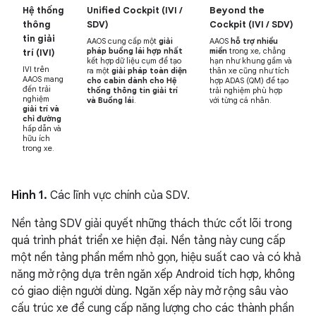
Hệ thống
Unified Cockpit (IVI /
Beyond the
thông
SDV)
Cockpit (IVI / SDV)
tin giải
AAOS cung cấp một
giải
AAOS
hỗ trợ nhiều
pháp buồng lái hợp nhất
miền
trong xe, chẳng
trí (IVI)
kết hợp dữ liệu cụm để tạo
hạn như khung gầm và
IVI trên
ra một
giải pháp toàn diện
thân xe cũng như tích
AAOS mang
cho cabin dành cho Hệ
hợp ADAS (QM) để tạo
đến trải
thống thông tin giải trí
trải nghiệm phù hợp
nghiệm
và Buồng lái
.
với từng cá nhân.
giải trí và
chỉ đường
hấp dẫn và
hữu ích
trong xe.
Hình 1.
Các lĩnh vực chính của SDV.
Nền tảng SDV giải quyết những thách thức cốt lõi trong
quá trình phát triển xe hiện đại. Nền tảng này cung cấp
một nền tảng phần mềm nhỏ gọn, hiệu suất cao và có khả
năng mở rộng dựa trên ngăn xếp Android tích hợp, không
có giao diện người dùng. Ngăn xếp này mở rộng sâu vào
cấu trúc xe để cung cấp năng lượng cho các thành phần