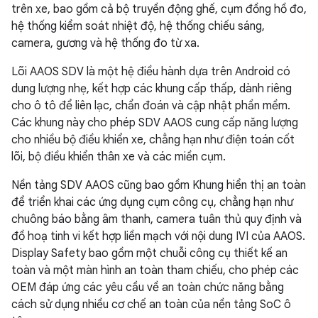
trên xe, bao gồm cả bộ truyền động ghế, cụm đồng hồ đo,
hệ thống kiểm soát nhiệt độ, hệ thống chiếu sáng,
camera, gương và hệ thống đo từ xa.
Lõi AAOS SDV là một hệ điều hành dựa trên Android có
dung lượng nhẹ, kết hợp các khung cấp thấp, dành riêng
cho ô tô để liên lạc, chẩn đoán và cập nhật phần mềm.
Các khung này cho phép SDV AAOS cung cấp năng lượng
cho nhiều bộ điều khiển xe, chẳng hạn như điện toán cốt
lõi, bộ điều khiển thân xe và các miền cụm.
Nền tảng SDV AAOS cũng bao gồm Khung hiển thị an toàn
để triển khai các ứng dụng cụm công cụ, chẳng hạn như
chuông báo bằng âm thanh, camera tuân thủ quy định và
đồ hoạ tinh vi kết hợp liền mạch với nội dung IVI của AAOS.
Display Safety bao gồm một chuỗi công cụ thiết kế an
toàn và một màn hình an toàn tham chiếu, cho phép các
OEM đáp ứng các yêu cầu về an toàn chức năng bằng
cách sử dụng nhiều cơ chế an toàn của nền tảng SoC ô