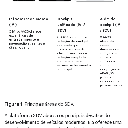
Infoentretenimento
Cockpit
Além do
(IVI)
unificado (IVI /
cockpit (IVI
SDV)
/ SDV)
O IVI do AAOS oferece
experiências
de
O AAOS oferece uma
O AAOS
entretenimento e
solução de cockpit
alimenta
navegação
atraentes e
unificada
que
vários
úteis no carro.
incorpora dados de
domínios
no
cluster para criar uma
carro, como
solução completa
chassi e
de cabine para
carroceria,
infoentretenimento
além da
e cockpit
.
integração do
ADAS (QM)
para criar
experiências
personalizadas.
Figura 1
. Principais áreas do SDV.
A plataforma SDV aborda os principais desafios do
desenvolvimento de veículos modernos. Ela oferece uma