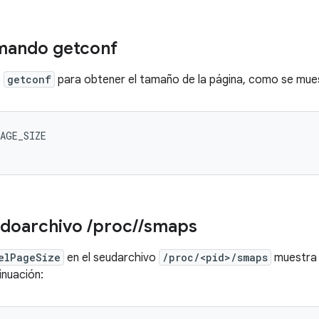
omando getconf
o
getconf
para obtener el tamaño de la página, como se mues
udoarchivo
/
proc
/
/
smaps
elPageSize
en el seudarchivo
/proc/<pid>/smaps
muestra 
inuación: