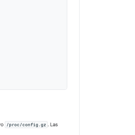
ivo
/proc/config.gz
. Las