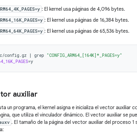
ARM64_4K_PAGES=y
: El kernel usa páginas de 4,096 bytes.
ARM64_16K_PAGES=y
: El kernel usa páginas de 16,384 bytes.
ARM64_64K_PAGES=y
: El kernel usa páginas de 65,536 bytes.
c/config.gz
|
grep
"CONFIG_ARM64_[164K]*_PAGES=y"
64_16K_PAGES
=
tor auxiliar
a un programa, el kernel asigna e inicializa el vector auxiliar 
ina, que utiliza el vinculador dinámico. El vector auxiliar se p
auxv
. El tamaño de la página del vector auxiliar del proceso 1
a: