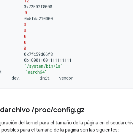
12
0x72502f8000

0
0x5fda210000

0
0
0
0
0
0x7fc59d66f8

0b100011001111111111

"/system/bin/ls"
M
"aarch64"
dev.
init
udarchivo
/
proc
/
config
.
gz
iguración del kernel para el tamaño de la página en el seudarch
 posibles para el tamaño de la página son las siguientes: