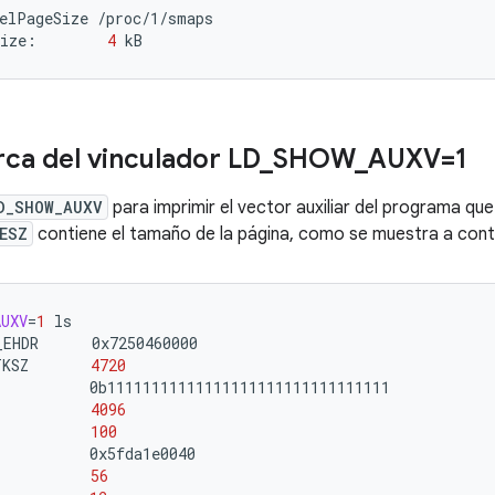
elPageSize
/proc/1/smaps

Size:
4
rca del vinculador LD
_
SHOW
_
AUXV=1
D_SHOW_AUXV
para imprimir el vector auxiliar del programa que
ESZ
contiene el tamaño de la página, como se muestra a cont
AUXV
=
1
ls

_EHDR
0x7250460000

TKSZ
4720
0b11111111111111111111111111111111

4096
100
0x5fda1e0040

56