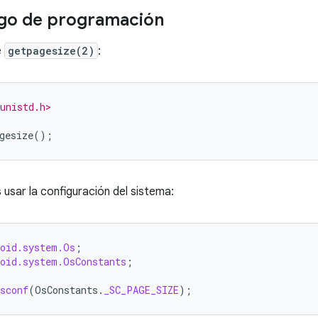
igo de programación
e
getpagesize(2)
:
unistd.h>
gesize
();
 usar la configuración del sistema:
roid.system.Os
;
roid.system.OsConstants
;
sconf
(
OsConstants
.
_SC_PAGE_SIZE
);