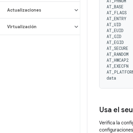
AT_PHNUM
AT_BASE
Actualizaciones
AT_FLAGS
AT_ENTRY
AT_UID
Virtualización
AT_EUID
AT_GID
AT_EGID
AT_SECURE
AT_RANDOM
AT_HWCAP2
AT_EXECFN
AT_PLATFOR
data
Usa el se
Verifica la conf
configuraciones