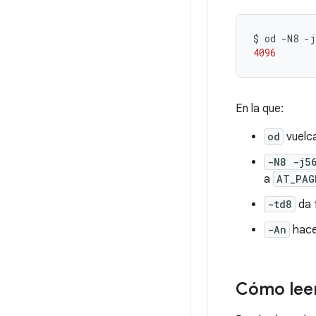
$
od
-N8
-j
4096
En la que:
od
vuelca
-N8 -j5
a
AT_PAG
-td8
da 
-An
hace 
Cómo leer