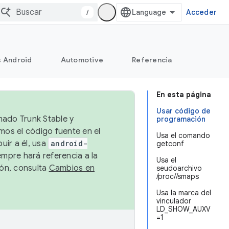
/
Acceder
s Android
Automotive
Referencia
En esta página
Usar código de
mado Trunk Stable y
programación
emos el código fuente en el
Usa el comando
uir a él, usa
android-
getconf
empre hará referencia a la
Usa el
ión, consulta
Cambios en
seudoarchivo
/proc//smaps
Usa la marca del
vinculador
LD_SHOW_AUXV
=1