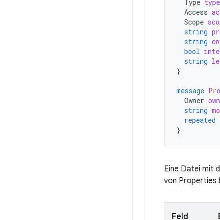
Type
type
Access
ac
Scope
sco
string
pr
string
en
bool
inte
string
le
}
message
Pr
Owner
own
string
mo
repeated
}
Eine Datei mit 
von Properties 
Feld