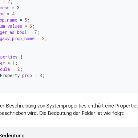
=
2
;
cess
=
3
;
pe
=
4
;
op_name
=
5
;
um_values
=
6
;
ger_as_bool
=
7
;
gacy_prop_name
=
8
;
operties
{
er
=
1
;
dule
=
2
;
Property
prop
=
3
;
der Beschreibung von Systemproperties enthält eine Properties
beschrieben wird. Die Bedeutung der Felder ist wie folgt:
Bedeutung