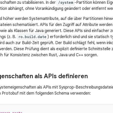
schaften zu stabilisieren. In der
/system
-Partition können Ei
ition abhängt, ohne Vorankündigung geändert oder entfernt we
nd höher werden Systemattribute, auf die über Partitionen hinwe
teien schematisiert. APIs für den Zugriff auf Attribute werden
wie als Klassen für Java generiert. Diese APIs sind einfacher z
ngs (z. B.
ro.build.date
) erforderlich sind und sie statisch 
ird auch zur Build-Zeit geprüft. Der Build schlägt fehl, wenn i
den. Diese Prüfung dient als explizit definierte Schnittstelle 
h für Konsistenz zwischen Rust, Java und C++ sorgen.
enschaften als APIs definieren
Systemeigenschaften als APIs mit Sysprop-Beschreibungsdateie
 Protobuf mit dem folgenden Schema verwenden: