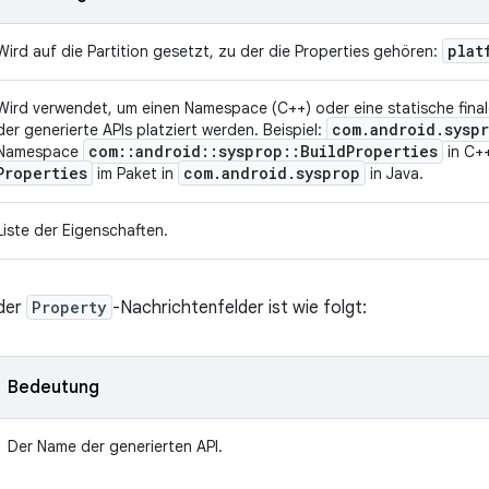
plat
Wird auf die Partition gesetzt, zu der die Properties gehören:
Wird verwendet, um einen Namespace (C++) oder eine statische finale 
com
.
android
.
sysp
der generierte APIs platziert werden. Beispiel:
com
::
android
::
sysprop
::
Build
Properties
Namespace
in C++
Properties
com
.
android
.
sysprop
im Paket in
in Java.
Liste der Eigenschaften.
der
Property
-Nachrichtenfelder ist wie folgt:
Bedeutung
Der Name der generierten API.