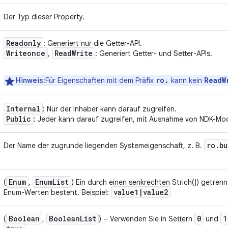
Der Typ dieser Property.
Readonly
: Generiert nur die Getter-API.
Writeonce
Read
Write
,
: Generiert Getter- und Setter-APIs.
ro.
ReadW
Hinweis
:Für Eigenschaften mit dem Präfix
kann kein
Internal
: Nur der Inhaber kann darauf zugreifen.
Public
: Jeder kann darauf zugreifen, mit Ausnahme von NDK-Mo
ro
.
bu
Der Name der zugrunde liegenden Systemeigenschaft, z. B.
Enum
Enum
List
(
,
) Ein durch einen senkrechten Strich(|) getrenn
value1
|
value2
Enum-Werten besteht. Beispiel:
Boolean
Boolean
List
0
1
(
,
) – Verwenden Sie in Settern
und