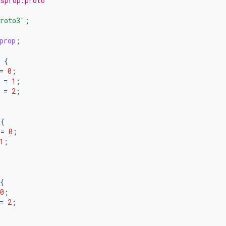
sprop.proto
roto3"
;
prop
;
{
=
0
;
=
1
;
=
2
;
{
=
0
;
1
;
{
0
;
=
2
;