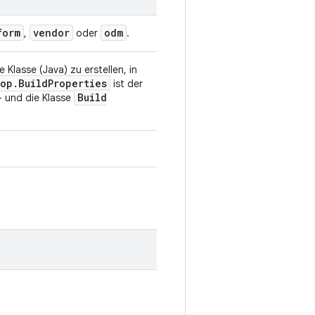
form
vendor
odm
,
oder
.
Klasse (Java) zu erstellen, in
rop
.
Build
Properties
ist der
Build
 und die Klasse