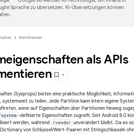
Google verwendet KI-Technologie, um Inhalte in
ugte Sprache zu übersetzen. KI-Übersetzungen können
lten.
tation
Kernthemen
meigenschaften als APIs
mentieren
ften (Sysprops) bieten eine praktische Möglichkeit, Informatio
, systemweit zu teilen. Jede Partition kann intern eigene Sys
ftreten, wenn auf Eigenschaften über Partitionen hinweg zugegr
/system
-definierte Eigenschaften zugreift. Seit Android 8.0 kö
lisiert werden, während
/vendor
unverändert bleibt. Da es s
 Dictionary von Schlüssel/Wert-Paaren mit Stringschlüsseln oh