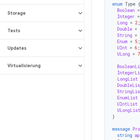
enum
Type
Boolean
=
Storage
Integer
=
Long
=
2
Double
=
Tests
String
=
Enum
=
5
UInt
=
6
;
Updates
ULong
=
7
Virtualisierung
BooleanLi
IntegerLi
LongList
DoubleLis
StringLis
EnumList
UIntList
ULongLis
}
message
Pr
string
ap