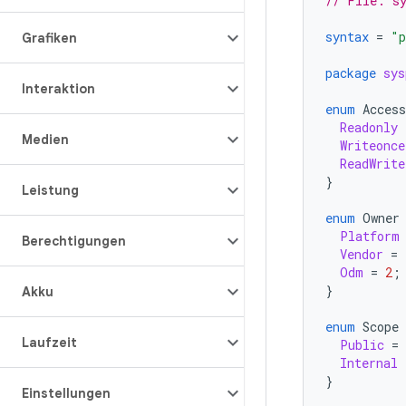
// File: sy
syntax
=
"p
Grafiken
package
sys
Interaktion
enum
Access
Readonly
Medien
Writeonce
ReadWrite
}
Leistung
enum
Owner
Platform
Berechtigungen
Vendor
=
Odm
=
2
;
}
Akku
enum
Scope
Laufzeit
Public
=
Internal
}
Einstellungen