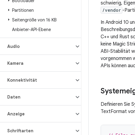
Bootloader
schwierig, Eigen
/vendor
-Part
Partitionen
Seitengröße von 16 KB
In Android 10 u
Beschreibungsda
Anbieter-API-Ebene
C++ und Rust so
keine Magic Stri
Audio
ABI-Stabilität w
vorgenommen wer
Kamera
APIs können auc
Konnektivität
Systemeig
Daten
Definieren Sie 
TextFormat von
Anzeige
Schriftarten