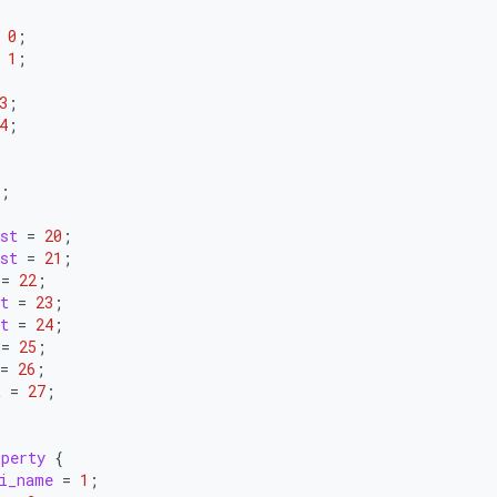
{
0
;
1
;
;
3
;
4
;
;
;
st
=
20
;
st
=
21
;
=
22
;
t
=
23
;
t
=
24
;
=
25
;
=
26
;
t
=
27
;
operty
{
i_name
=
1
;