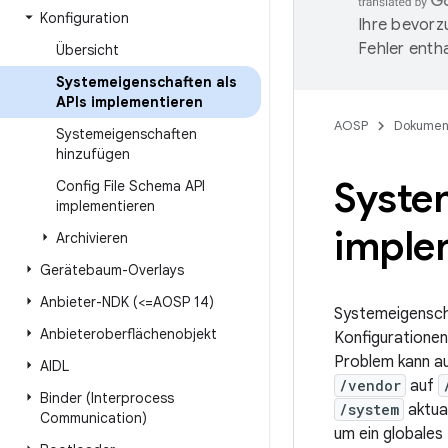
Konfiguration
Ihre bevorz
Fehler entha
Übersicht
Systemeigenschaften als
APIs implementieren
AOSP
Dokumen
Systemeigenschaften
hinzufügen
Syste
Config File Schema API
implementieren
imple
Archivieren
Gerätebaum-Overlays
Anbieter-NDK (<=AOSP 14)
Systemeigenscha
Anbieteroberflächenobjekt
Konfigurationen
Problem kann au
AIDL
/vendor
auf
Binder (Interprocess
/system
aktua
Communication)
um ein globales