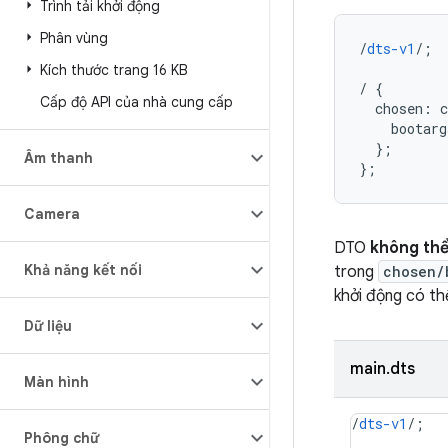
Trình tải khởi động
Phân vùng
/
dts-v1
/;
Kích thước trang 16 KB
/
{
Cấp độ API của nhà cung cấp
chosen
:
c
bootarg
}
;
Âm thanh
}
;
Camera
DTO
không th
Khả năng kết nối
trong
chosen/
khởi động có thể
Dữ liệu
main.dts
Màn hình
/
dts-v1
/;
Phông chữ