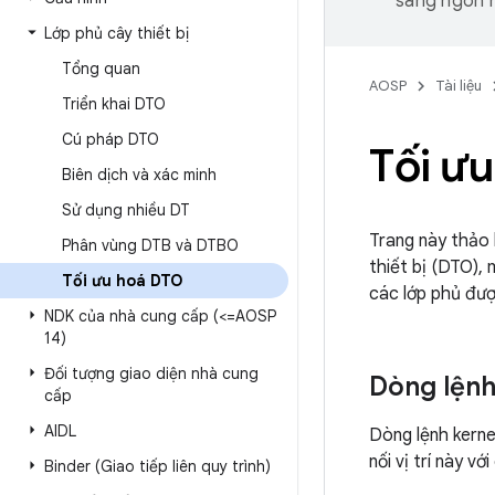
sang ngôn n
Lớp phủ cây thiết bị
Tổng quan
AOSP
Tài liệu
Triển khai DTO
Cú pháp DTO
Tối ư
Biên dịch và xác minh
Sử dụng nhiều DT
Trang này thảo 
Phân vùng DTB và DTBO
thiết bị (DTO), 
Tối ưu hoá DTO
các lớp phủ đượ
NDK của nhà cung cấp (<=AOSP
14)
Đối tượng giao diện nhà cung
Dòng lệnh
cấp
AIDL
Dòng lệnh kerne
nối vị trí này v
Binder (Giao tiếp liên quy trình)