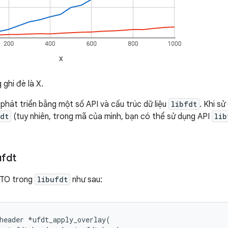
 ghi đè là X.
phát triển bằng một số API và cấu trúc dữ liệu
libfdt
. Khi s
dt
(tuy nhiên, trong mã của mình, bạn có thể sử dụng API
lib
ufdt
DTO trong
libufdt
như sau:
header *ufdt_apply_overlay(
