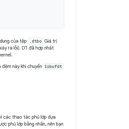
 dung của tệp
.dtbo
Giá trị
ảy ra lỗi). DT đã hợp nhất
ernel.
bộ đệm này khi chuyển
libufdt
vì các thao tác phủ lớp dựa
được phủ lớp bằng nhãn, nên bạn