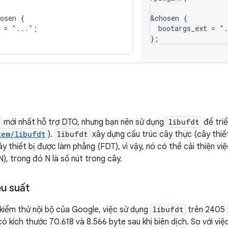
osen
{
&chosen {

=
"..."
;
  bootargs_ext = ".
};
mới nhất hỗ trợ DTO, nhưng bạn nên sử dụng
libufdt
để tri
tem/libufdt
).
libufdt
xây dựng cấu trúc cây thực (cây thiế
cây thiết bị được làm phẳng (FDT), vì vậy, nó có thể cải thiện v
N), trong đó N là số nút trong cây.
ệu suất
 kiểm thử nội bộ của Google, việc sử dụng
libufdt
trên 2405
ó kích thước 70.618 và 8.566 byte sau khi biên dịch. So với việc