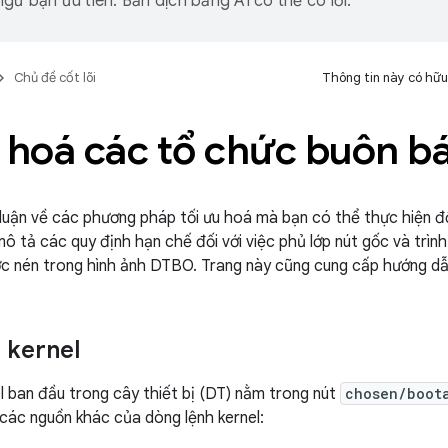
gữ bạn ưu tiên. Bản dịch bằng AI có thể có lỗi.
Chủ đề cốt lõi
Thông tin này có hữu
u hoá các tổ chức buôn b
luận về các phương pháp tối ưu hoá mà bạn có thể thực hiện đối 
mô tả các quy định hạn chế đối với việc phủ lớp nút gốc và trình
c nén trong hình ảnh DTBO. Trang này cũng cung cấp hướng dẫn
 kernel
l ban đầu trong cây thiết bị (DT) nằm trong nút
chosen/boot
ới các nguồn khác của dòng lệnh kernel: