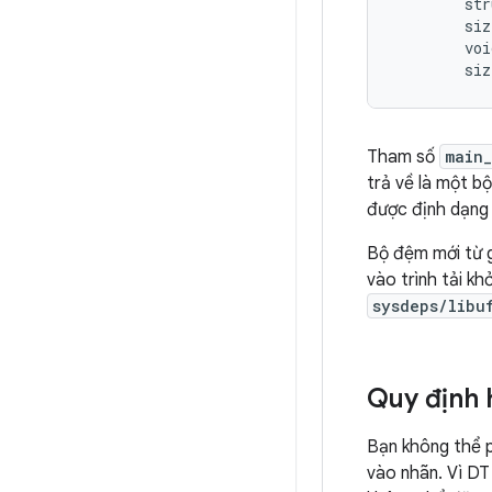
        str
        siz
        voi
        siz
Tham số
main
trả về là một 
được định dạng 
Bộ đệm mới từ g
vào trình tải k
sysdeps/libu
Quy định 
Bạn không thể p
vào nhãn. Vì DT