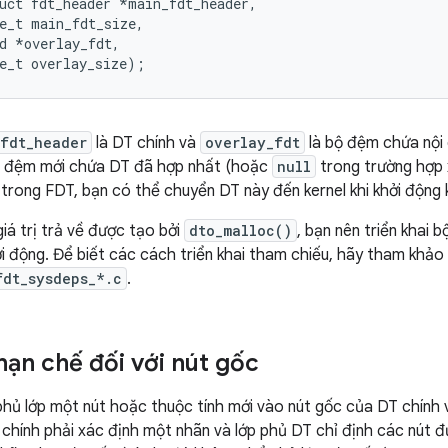
uct fdt_header *main_fdt_header,

e_t main_fdt_size,

d *overlay_fdt,

e_t overlay_size);
_fdt_header
là DT chính và
overlay_fdt
là bộ đệm chứa nội
bộ đệm mới chứa DT đã hợp nhất (hoặc
null
trong trường hợp x
trong FDT, bạn có thể chuyển DT này đến kernel khi khởi động k
iá trị trả về được tạo bởi
dto_malloc()
, bạn nên triển khai 
hởi động. Để biết các cách triển khai tham chiếu, hãy tham khảo
fdt_sysdeps_*.c
.
hạn chế đối với nút gốc
hủ lớp một nút hoặc thuộc tính mới vào nút gốc của DT chính 
 chính phải xác định một nhãn và lớp phủ DT chỉ định các nút 