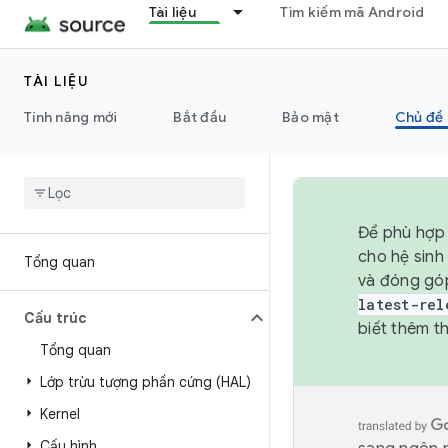
Tài liệu
Tìm kiếm mã Android
TÀI LIỆU
Tính năng mới
Bắt đầu
Bảo mật
Chủ đề 
Để phù hợp 
cho hệ sinh
Tổng quan
và đóng gó
latest-rel
Cấu trúc
biết thêm th
Tổng quan
Lớp trừu tượng phần cứng (HAL)
Kernel
Cấu hình