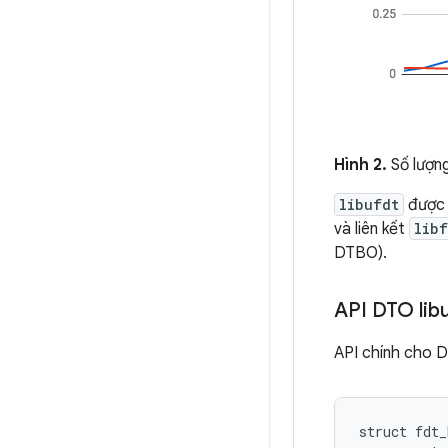
Hình 2.
Số lượng
libufdt
được 
và liên kết
libf
DTBO).
API DTO lib
API chính cho 
struct fdt_