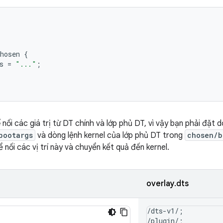
hosen
{
s
=
"..."
;
ể
nối các giá trị từ DT chính và lớp phủ DT, vì vậy bạn phải đặt 
bootargs
và dòng lệnh kernel của lớp phủ DT trong
chosen/b
 nối các vị trí này và chuyển kết quả đến kernel.
overlay.dts
/dts-v1/;

/plugin/;
