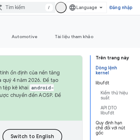
/
Đăng nhập
Automotive
Tài liệu tham khảo
Trên trang này
Dòng lệnh
tính ổn định của nền tảng
kernel
và quý 4 năm 2026. Để tạo
libufdt
h tệp kê khai
android-
Kiểm thử hiệu
được chuyển đến AOSP. Để
suất
API DTO
libufdt
Quy định hạn
chế đối với nút
gốc