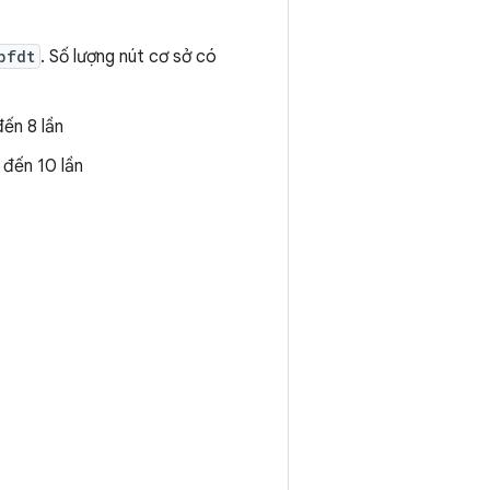
bfdt
. Số lượng nút cơ sở có
đến 8 lần
 đến 10 lần