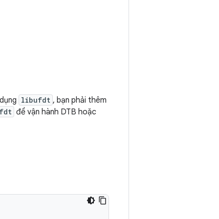
ử dụng
libufdt
, bạn phải thêm
fdt
để vận hành DTB hoặc