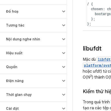
/
{
chosen
:
ch
Đồ hoạ
bootargs
}
;
}
;
Tương tác
Nội dung nghe nhìn
libufdt
Hiệu suất
Mặc dù
libfdt
platform/sys
Quyền
hoặc
ufdt
) từ 
2
O(N
) thành O(
Điện năng
Kiểm thử hi
Thời gian chạy
Trong quá trình
tạo ra các tệp c
Cài đặt