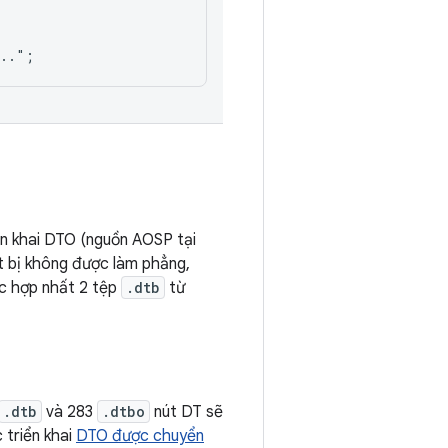
..";

ển khai DTO (nguồn AOSP tại
t bị không được làm phẳng,
iệc hợp nhất 2 tệp
.dtb
từ
.dtb
và 283
.dtbo
nút DT sẽ
 triển khai
DTO được chuyển