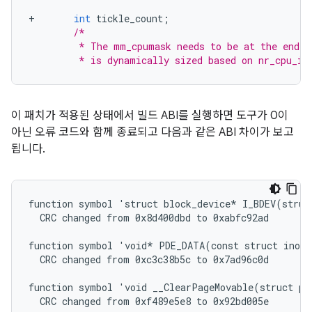
+
int
tickle_count
;
/*
         * The mm_cpumask needs to be at the end o
         * is dynamically sized based on nr_cpu_id
이 패치가 적용된 상태에서 빌드 ABI를 실행하면 도구가 0이
아닌 오류 코드와 함께 종료되고 다음과 같은 ABI 차이가 보고
됩니다.
function symbol 'struct block_device* I_BDEV(struc
  CRC changed from 0x8d400dbd to 0xabfc92ad

function symbol 'void* PDE_DATA(const struct inode
  CRC changed from 0xc3c38b5c to 0x7ad96c0d

function symbol 'void __ClearPageMovable(struct pa
  CRC changed from 0xf489e5e8 to 0x92bd005e
