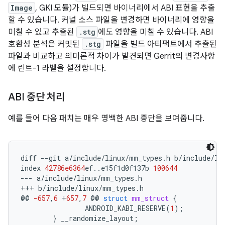
Image
, GKI 모듈)가 빌드되면 바이너리에서 ABI 표현을 추출
할 수 있습니다. 커널 소스 파일을 변경하면 바이너리에 영향을
미칠 수 있고 추출된
.stg
에도 영향을 미칠 수 있습니다. ABI
호환성 분석은 커밋된
.stg
파일을 빌드 아티팩트에서 추출된
파일과 비교하고 의미론적 차이가 발견되면 Gerrit의 변경사항
에 린트-1 라벨을 설정합니다.
ABI 중단 처리
예를 들어 다음 패치는 매우 명백한 ABI 중단을 보여줍니다.
diff
--
git
a
/
include
/
linux
/
mm_types
.
h
b
/
include
/
li
index
42786e6364
ef
..
e15f1d0f137b
100644
---
a
/
include
/
linux
/
mm_types
.
h
+++
b
/
include
/
linux
/
mm_types
.
h
@@
-657
,
6
+
657
,
7
@@
struct
mm_struct
{
ANDROID_KABI_RESERVE
(
1
);
}
__randomize_layout
;