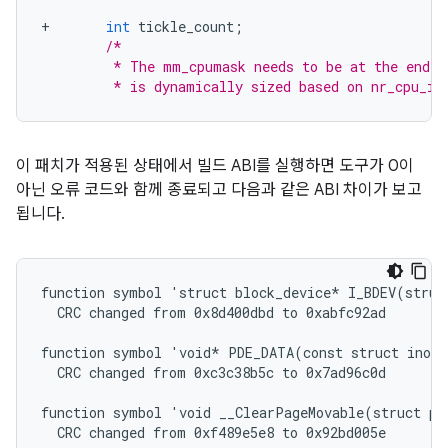
+
int
tickle_count
;
/*
         * The mm_cpumask needs to be at the end o
         * is dynamically sized based on nr_cpu_id
이 패치가 적용된 상태에서 빌드 ABI를 실행하면 도구가 0이
아닌 오류 코드와 함께 종료되고 다음과 같은 ABI 차이가 보고
됩니다.
function symbol 'struct block_device* I_BDEV(struc
  CRC changed from 0x8d400dbd to 0xabfc92ad

function symbol 'void* PDE_DATA(const struct inode
  CRC changed from 0xc3c38b5c to 0x7ad96c0d

function symbol 'void __ClearPageMovable(struct pa
  CRC changed from 0xf489e5e8 to 0x92bd005e
