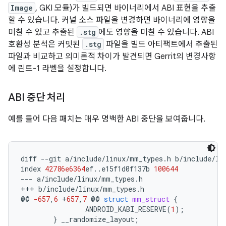
Image
, GKI 모듈)가 빌드되면 바이너리에서 ABI 표현을 추출
할 수 있습니다. 커널 소스 파일을 변경하면 바이너리에 영향을
미칠 수 있고 추출된
.stg
에도 영향을 미칠 수 있습니다. ABI
호환성 분석은 커밋된
.stg
파일을 빌드 아티팩트에서 추출된
파일과 비교하고 의미론적 차이가 발견되면 Gerrit의 변경사항
에 린트-1 라벨을 설정합니다.
ABI 중단 처리
예를 들어 다음 패치는 매우 명백한 ABI 중단을 보여줍니다.
diff
--
git
a
/
include
/
linux
/
mm_types
.
h
b
/
include
/
li
index
42786e6364
ef
..
e15f1d0f137b
100644
---
a
/
include
/
linux
/
mm_types
.
h
+++
b
/
include
/
linux
/
mm_types
.
h
@@
-657
,
6
+
657
,
7
@@
struct
mm_struct
{
ANDROID_KABI_RESERVE
(
1
);
}
__randomize_layout
;