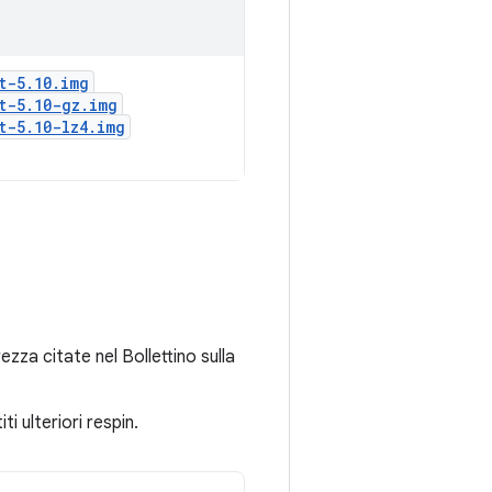
t-5
.
10
.
img
t-5
.
10-gz
.
img
t-5
.
10-lz4
.
img
ezza citate nel Bollettino sulla
 ulteriori respin.