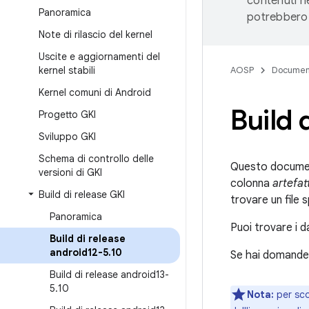
contenuti ne
Panoramica
potrebbero 
Note di rilascio del kernel
Uscite e aggiornamenti del
kernel stabili
AOSP
Documen
Kernel comuni di Android
Build 
Progetto GKI
Sviluppo GKI
Schema di controllo delle
Questo documento
versioni di GKI
colonna
artefat
Build di release GKI
trovare un file 
Panoramica
Puoi trovare i da
Build di release
android12-5
.
10
Se hai domande 
Build di release android13-
5
.
10
Nota:
per sco