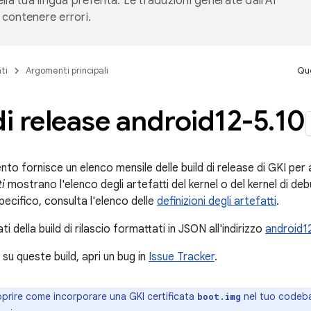
lla tua lingua preferita. Le traduzioni generate dall'AI
contenere errori.
ti
Argomenti principali
Que
di release android12-5
.
10
 fornisce un elenco mensile delle build di release di GKI per an
ti
mostrano l'elenco degli artefatti del kernel o del kernel di debu
specifico, consulta l'elenco delle
definizioni degli artefatti
.
ti della build di rilascio formattati in JSON all'indirizzo
android12
su queste build, apri un bug in
Issue Tracker
.
prire come incorporare una GKI certificata
nel tuo codeb
boot.img