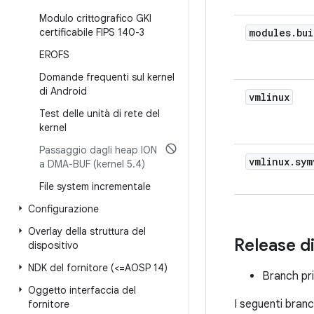
Modulo crittografico GKI
certificabile FIPS 140-3
modules
.
bui
EROFS
Domande frequenti sul kernel
di Android
vmlinux
Test delle unità di rete del
kernel
Passaggio dagli heap ION
vmlinux
.
sym
a DMA-BUF (kernel 5
.
4)
File system incrementale
Configurazione
Overlay della struttura del
Release di
dispositivo
NDK del fornitore (<=AOSP 14)
Branch pri
Oggetto interfaccia del
I seguenti branch
fornitore