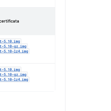
certificata
t-5
.
10
.
img
t-5
.
10-gz
.
img
t-5
.
10-lz4
.
img
t-5
.
10
.
img
t-5
.
10-gz
.
img
t-5
.
10-lz4
.
img