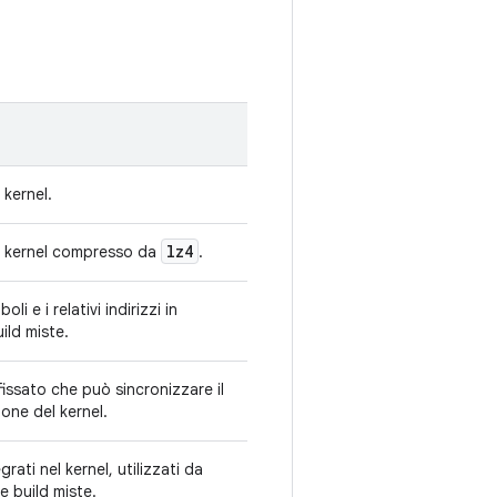
l kernel.
lz4
del kernel compresso da
.
oli e i relativi indirizzi in
ild miste.
 fissato che può sincronizzare il
one del kernel.
grati nel kernel, utilizzati da
e build miste.