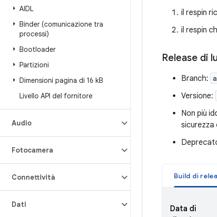
AIDL
il respin r
Binder (comunicazione tra
il respin 
processi)
Bootloader
Release di l
Partizioni
Branch:
a
Dimensioni pagina di 16 k
B
Versione:
Livello API del fornitore
Non più id
Audio
sicurezza 
Deprecato 
Fotocamera
Build di rele
Connettività
Dati
Data di