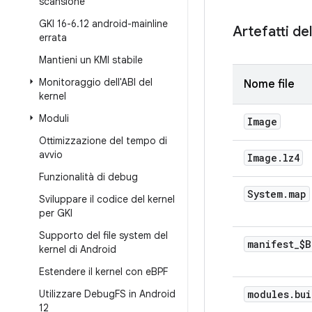
scansione
GKI 16-6
.
12 android-mainline
Artefatti de
errata
Mantieni un KMI stabile
Monitoraggio dell'ABI del
Nome file
kernel
Moduli
Image
Ottimizzazione del tempo di
avvio
Image
.
lz4
Funzionalità di debug
System
.
map
Sviluppare il codice del kernel
per GKI
Supporto del file system del
manifest
_
$B
kernel di Android
Estendere il kernel con e
BPF
Utilizzare Debug
FS in Android
modules
.
bui
12