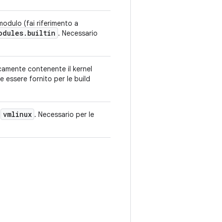
modulo (fai riferimento a
odules
.
builtin
. Necessario
camente contenente il kernel
ve essere fornito per le build
vmlinux
n
. Necessario per le