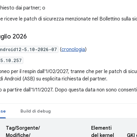
ichiesto dai partner; o
che riceve le patch di sicurezza menzionate nel Bollettino sulla s
uglio 2026
ndroid12-5.10-2026-07
(
cronologia
)
5.10.257
oneo per il respin dall'1/02/2027, tranne che per le patch di sicu
di Android (ASB) su esplicita richiesta del partner.
a partire dall'1/11/2027. Dopo questa data non sono consentiti 
ase
Build di debug
Tag/Sorgente/
Elementi
Modifiche/
del kernel
GKI 