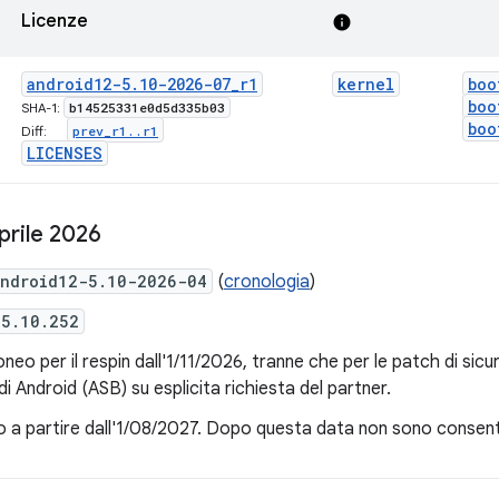
Licenze
info
android12-5
.
10-2026-07
_
r1
kernel
boo
boo
b14525331e0d5d335b03
SHA-1:
boo
prev
_
r1
.
.
r1
Diff:
LICENSES
prile 2026
ndroid12-5.10-2026-04
(
cronologia
)
5.10.252
oneo per il respin dall'1/11/2026, tranne che per le patch di sicur
di Android (ASB) su esplicita richiesta del partner.
a partire dall'1/08/2027. Dopo questa data non sono consentiti