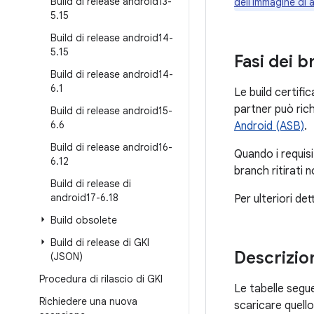
Build di release android13-
dell'immagine di 
5
.
15
Build di release android14-
5
.
15
Fasi dei b
Build di release android14-
6
.
1
Le build certifi
partner può ric
Build di release android15-
6
.
6
Android (ASB)
.
Build di release android16-
Quando i requisi
6
.
12
branch ritirati
Build di release di
android17-6
.
18
Per ulteriori det
Build obsolete
Build di release di GKI
Descrizion
(JSON)
Procedura di rilascio di GKI
Le tabelle segue
Richiedere una nuova
scaricare quello