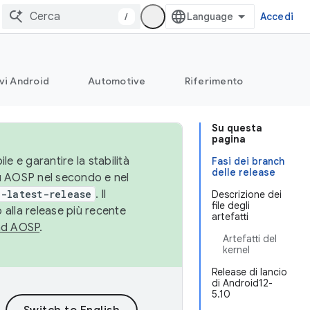
/
Accedi
vi Android
Automotive
Riferimento
Su questa
pagina
le e garantire la stabilità
Fasi dei branch
delle release
su AOSP nel secondo e nel
-latest-release
. Il
Descrizione dei
file degli
 alla release più recente
artefatti
ad AOSP
.
Artefatti del
kernel
Release di lancio
di Android12-
5.10