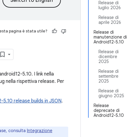
Release di
luglio 2026
Release di
aprile 2026
sta pagina è stata utile?
Release di
manutenzione di
Android12-5.10
Release di
dicembre
2025
Release di
droid12-5.10. I link nella
settembre
g nella rispettiva release. Per
2025
Release di
giugno 2025
-5.10 release builds in JSON
.
Release
deprecate di
Android12-5.10
ase, consulta
Integrazione