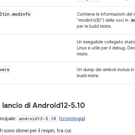
ltin
.
modinfo
Contiene le informazioni del 
m
"modinfo(8)") delle voci in
per le build miste.
Un eseguibile collegato stati
Linux e utile per il debug. De
miste.
vers
Un dump dei simboli inclusi i
build miste.
 lancio di Android12-5
.
10
ncipale:
android12-5.10
(
cronologia
)
 sono idonei per il respin, tra cui: