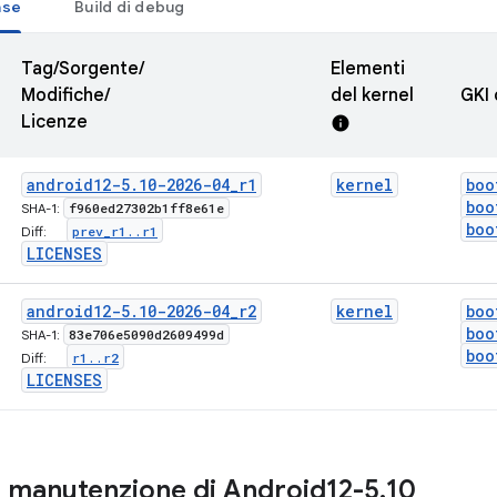
ase
Build di debug
Tag/Sorgente/
Elementi
Modifiche/
del kernel
GKI 
Licenze
info
android12-5
.
10-2026-04
_
r1
kernel
boo
boo
f960ed27302b1ff8e61e
SHA-1:
boo
prev
_
r1
.
.
r1
Diff:
LICENSES
android12-5
.
10-2026-04
_
r2
kernel
boo
boo
83e706e5090d2609499d
SHA-1:
boo
r1
.
.
r2
Diff:
LICENSES
i manutenzione di Android12-5
.
10