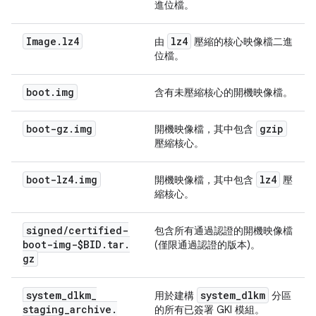
進位檔。
Image
.
lz4
lz4
由
壓縮的核心映像檔二進
位檔。
boot
.
img
含有未壓縮核心的開機映像檔。
boot-gz
.
img
gzip
開機映像檔，其中包含
壓縮核心。
boot-lz4
.
img
lz4
開機映像檔，其中包含
壓
縮核心。
signed
/
certified-
包含所有通過認證的開機映像檔
boot-img-$BID
.
tar
.
(僅限通過認證的版本)。
gz
system
_
dlkm
_
system
_
dlkm
用於建構
分區
staging
_
archive
.
的所有已簽署 GKI 模組。