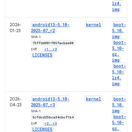
lz4
.
img
android13-5
.
10-
kernel
boot-
2026-
2025-07
_
r2
5
.
10
.
01-23
img
SHA-1:
boot-
75ffdd081f85facbae08
5
.
10-
r1
.
.
r2
Diff:
gz
.
LICENSES
img
boot-
5
.
10-
lz4
.
img
android13-5
.
10-
kernel
boot-
2026-
2025-07
_
r3
5
.
10
.
04-23
img
SHA-1:
boot-
5cfdcd256ca34cbcf1b4
5
.
10-
r2
.
.
r3
Diff:
gz
.
LICENSES