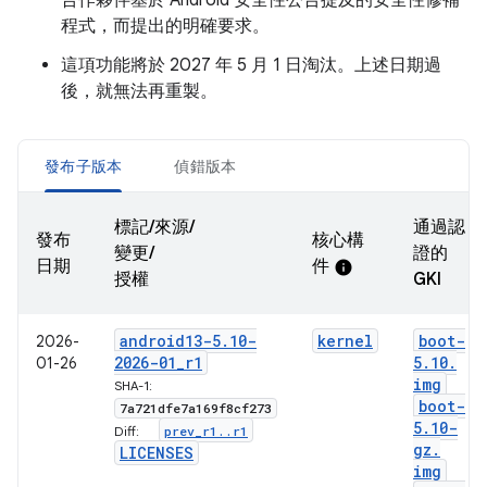
合作夥伴基於 Android 安全性公告提及的安全性修補
程式，而提出的明確要求。
這項功能將於 2027 年 5 月 1 日淘汰。上述日期過
後，就無法再重製。
發布子版本
偵錯版本
標記/來源/
通過認
發布
核心構
變更/
證的
日期
件
info
授權
GKI
android13-5
.
10-
kernel
boot-
2026-
2026-01
_
r1
5
.
10
.
01-26
img
SHA-1:
boot-
7a721dfe7a169f8cf273
5
.
10-
prev
_
r1
.
.
r1
Diff:
gz
.
LICENSES
img