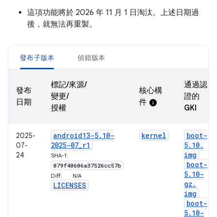
這項功能將於 2026 年 11 月 1 日淘汰。上述日期過
後，就無法再重製。
發布子版本
偵錯版本
標記/來源/
通過認
發布
核心構
變更/
證的
日期
件
info
授權
GKI
android13-5
.
10-
kernel
boot-
2025-
2025-07
_
r1
5
.
10
.
07-
img
24
SHA-1:
boot-
079f40606a37526cc57b
5
.
10-
Diff:
N/A
gz
.
LICENSES
img
boot-
5
.
10-