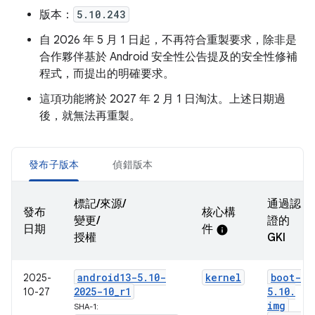
版本：
5.10.243
自 2026 年 5 月 1 日起，不再符合重製要求，除非是
合作夥伴基於 Android 安全性公告提及的安全性修補
程式，而提出的明確要求。
這項功能將於 2027 年 2 月 1 日淘汰。上述日期過
後，就無法再重製。
發布子版本
偵錯版本
標記/來源/
通過認
發布
核心構
變更/
證的
日期
件
info
授權
GKI
android13-5
.
10-
kernel
boot-
2025-
2025-10
_
r1
5
.
10
.
10-27
img
SHA-1: