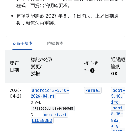
程式，而提出的明確要求。
這項功能將於 2027 年 8 月 1 日淘汰。上述日期過
後，就無法再重製。
發布子版本
偵錯版本
標記/來源/
通過認
發布
核心構
變更/
證的
日期
件
info
授權
GKI
android13-5
.
10-
kernel
boot-
2026-
2026-04
_
r1
5
.
10
.
04-23
img
SHA-1:
boot-
f782563dd4b9e9f005d5
5
.
10-
prev
_
r1
.
.
r1
Diff:
gz
.
LICENSES
img