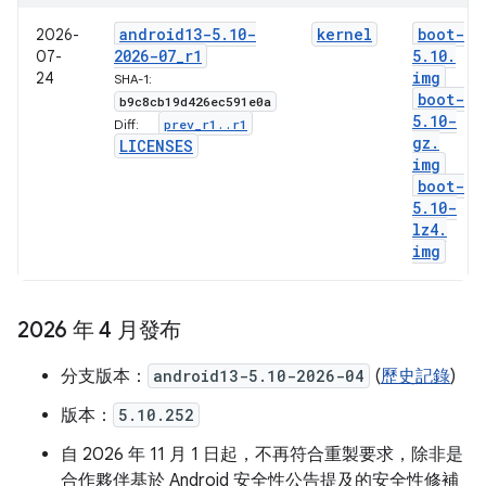
android13-5
.
10-
kernel
boot-
2026-
2026-07
_
r1
5
.
10
.
07-
img
24
SHA-1:
boot-
b9c8cb19d426ec591e0a
5
.
10-
prev
_
r1
.
.
r1
Diff:
gz
.
LICENSES
img
boot-
5
.
10-
lz4
.
img
2026 年 4 月發布
分支版本：
android13-5.10-2026-04
(
歷史記錄
)
版本：
5.10.252
自 2026 年 11 月 1 日起，不再符合重製要求，除非是
合作夥伴基於 Android 安全性公告提及的安全性修補