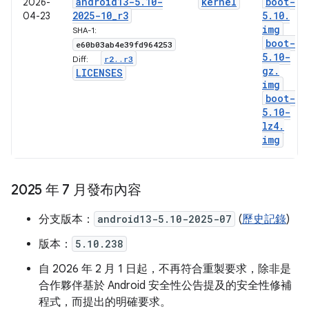
android13-5
.
10-
kernel
boot-
2026-
2025-10
_
r3
5
.
10
.
04-23
img
SHA-1:
boot-
e60b03ab4e39fd964253
5
.
10-
r2
.
.
r3
Diff:
gz
.
LICENSES
img
boot-
5
.
10-
lz4
.
img
2025 年 7 月發布內容
分支版本：
android13-5.10-2025-07
(
歷史記錄
)
版本：
5.10.238
自 2026 年 2 月 1 日起，不再符合重製要求，除非是
合作夥伴基於 Android 安全性公告提及的安全性修補
程式，而提出的明確要求。