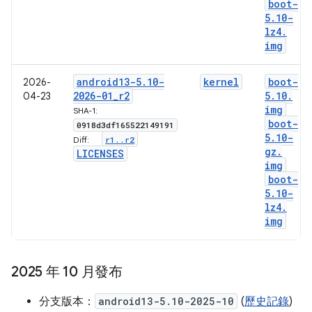
boot-
5
.
10-
lz4
.
img
android13-5
.
10-
kernel
boot-
2026-
2026-01
_
r2
5
.
10
.
04-23
img
SHA-1:
boot-
0918d3df165522149191
5
.
10-
r1
.
.
r2
Diff:
gz
.
LICENSES
img
boot-
5
.
10-
lz4
.
img
2025 年 10 月發布
分支版本：
android13-5.10-2025-10
(
歷史記錄
)