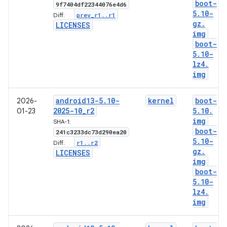
boot-
9f7404df22344076e4d6
5
.
10-
prev
_
r1
.
.
r1
Diff:
gz
.
LICENSES
img
boot-
5
.
10-
lz4
.
img
android13-5
.
10-
kernel
boot-
2026-
2025-10
_
r2
5
.
10
.
01-23
img
SHA-1:
boot-
241c3233dc73d290ea20
5
.
10-
r1
.
.
r2
Diff:
gz
.
LICENSES
img
boot-
5
.
10-
lz4
.
img