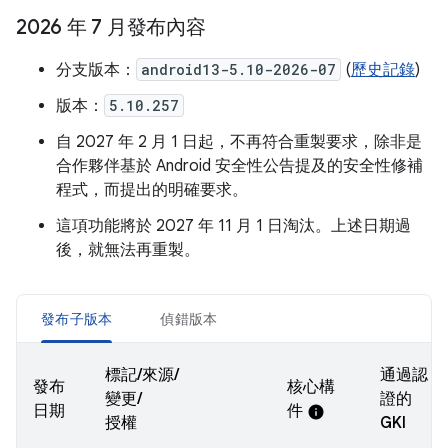
2026 年 7 月發布內容
分支版本：
android13-5.10-2026-07
(
歷史記錄
)
版本：
5.10.257
自 2027 年 2 月 1 日起，不再符合重製要求，除非是
合作夥伴基於 Android 安全性公告提及的安全性修補
程式，而提出的明確要求。
這項功能將於 2027 年 11 月 1 日淘汰。上述日期過
後，就無法再重製。
發布子版本
偵錯版本
標記/來源/
通過認
發布
核心構
變更/
證的
日期
件
info
授權
GKI