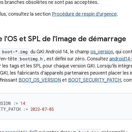
les branches obsolètes ne sont pas acceptées.
lus, consultez la section
Procédure de respin d'urgence
.
e l'OS et SPL de l'image de démarrage
s
boot-*.img
du GKI Android 14, le champ
os_version
, qui con
d'en-tête
bootimg.h
, est défini sur zéro. Consultez
android14-
r les tags et les SPL pour chaque version GKI. Lorsqu'ils intèg
GKI, les fabricants d'appareils partenaires peuvent placer les 
finissant
BOOT_OS_VERSION
et
BOOT_SECURITY_PATCH
, com
RSION
:=
14
ITY_PATCH
:=
2023
-
07
-
05