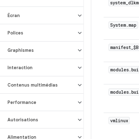
system
_
dlkm
Écran
System
.
map
Polices
manifest
_
$B
Graphismes
Interaction
modules
.
bui
Contenus multimédias
modules
.
bui
Performance
Autorisations
vmlinux
Alimentation