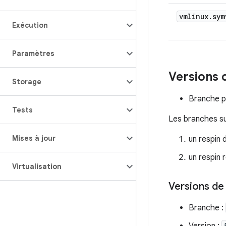
vmlinux
.
sym
Exécution
Paramètres
Versions 
Storage
Branche p
Tests
Les branches sui
Mises à jour
un respin 
un respin 
Virtualisation
Versions de 
Branche :