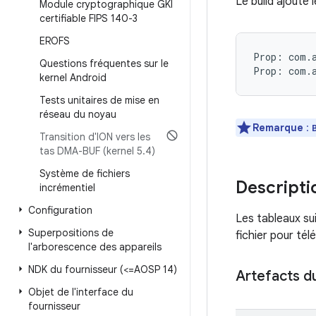
Le build ajoute 
Module cryptographique GKI
certifiable FIPS 140-3
EROFS
Prop: com.a
Questions fréquentes sur le
kernel Android
Tests unitaires de mise en
réseau du noyau
Remarque
:
Transition d'ION vers les
tas DMA-BUF (kernel 5
.
4)
Système de fichiers
Descriptio
incrémentiel
Configuration
Les tableaux su
Superpositions de
fichier pour tél
l'arborescence des appareils
NDK du fournisseur (<=AOSP 14)
Artefacts d
Objet de l'interface du
fournisseur