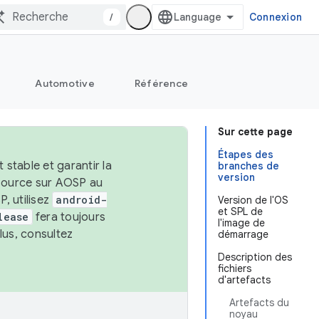
/
Connexion
Automotive
Référence
Sur cette page
Étapes des
stable et garantir la
branches de
version
 source sur AOSP au
, utilisez
android-
Version de l'OS
et SPL de
lease
fera toujours
l'image de
lus, consultez
démarrage
Description des
fichiers
d'artefacts
Artefacts du
noyau