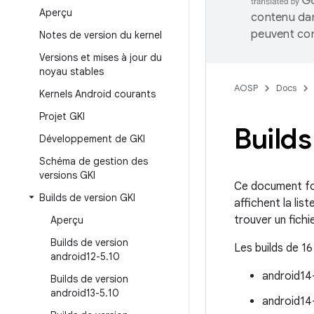
Aperçu
contenu dan
peuvent con
Notes de version du kernel
Versions et mises à jour du
noyau stables
AOSP
Docs
Kernels Android courants
Projet GKI
Builds
Développement de GKI
Schéma de gestion des
versions GKI
Ce document fou
Builds de version GKI
affichent la li
trouver un fichi
Aperçu
Builds de version
Les builds de 16
android12-5
.
10
android14
Builds de version
android13-5
.
10
android14