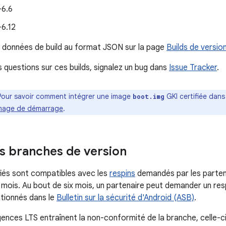
-6.6
-6.12
 données de build au format JSON sur la page
Builds de versio
s questions sur ces builds, signalez un bug dans
Issue Tracker
.
Pour savoir comment intégrer une image
GKI certifiée dan
boot.img
'image de démarrage
.
s branches de version
ifiés sont compatibles avec les
respins
demandés par les parten
 mois. Au bout de six mois, un partenaire peut demander un resp
tionnés dans le
Bulletin sur la sécurité d'Android (ASB)
.
gences LTS entraînent la non-conformité de la branche, celle-