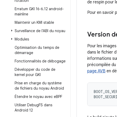
rotation
de respin pour 
Erratum GKI 16-6
.
12 android-
Pour en savoir p
mainline
Maintenir un KMI stable
Surveillance de l'ABI du noyau
Version d
Modules
Pour les image
Optimisation du temps de
dans le fichier 
démarrage
informations su
Fonctionnalités de débogage
précompilée du 
Développer du code de
page AVB
en dé
kernel pour GKI
Prise en charge du système
de fichiers du noyau Android
BOOT_OS_VE
Étendre le noyau avec e
BPF
BOOT_SECUR
Utiliser Debug
FS dans
Android 12