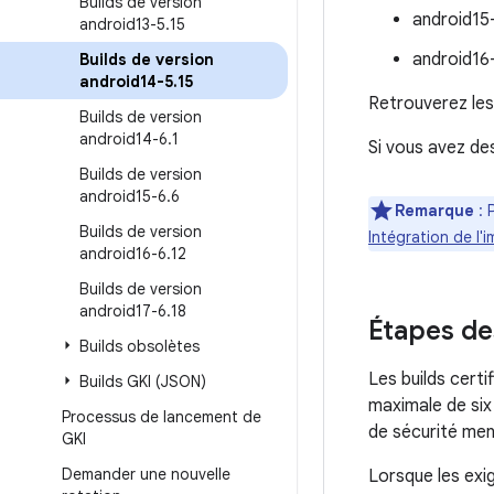
Builds de version
android15
android13-5
.
15
android16
Builds de version
android14-5
.
15
Retrouverez les
Builds de version
android14-6
.
1
Si vous avez de
Builds de version
android15-6
.
6
Remarque
: 
Builds de version
Intégration de l
android16-6
.
12
Builds de version
android17-6
.
18
Étapes de
Builds obsolètes
Les builds cert
Builds GKI (JSON)
maximale de six
Processus de lancement de
de sécurité men
GKI
Demander une nouvelle
Lorsque les exi