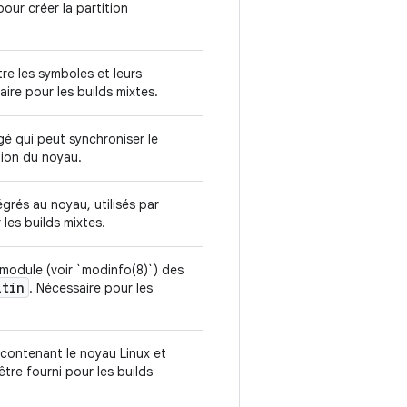
our créer la partition
e les symboles et leurs
ire pour les builds mixtes.
gé qui peut synchroniser le
tion du noyau.
égrés au noyau, utilisés par
 les builds mixtes.
 module (voir `modinfo(8)`) des
ltin
. Nécessaire pour les
 contenant le noyau Linux et
être fourni pour les builds