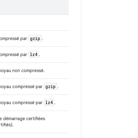
gzip
 compressé par
.
lz4
 compressé par
.
 noyau non compressé.
gzip
 noyau compressé par
.
lz4
 noyau compressé par
.
e démarrage certifiées
tifiés).