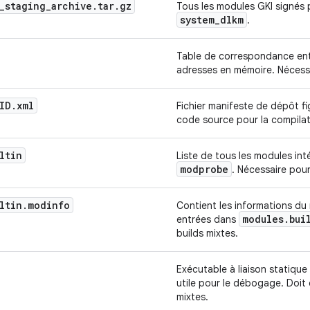
_
staging
_
archive
.
tar
.
gz
Tous les modules GKI signés p
system
_
dlkm
.
Table de correspondance entr
adresses en mémoire. Nécessa
ID
.
xml
Fichier manifeste de dépôt fi
code source pour la compila
ltin
Liste de tous les modules int
modprobe
. Nécessaire pour
ltin
.
modinfo
Contient les informations du
modules
.
bui
entrées dans
builds mixtes.
Exécutable à liaison statique
utile pour le débogage. Doit 
mixtes.