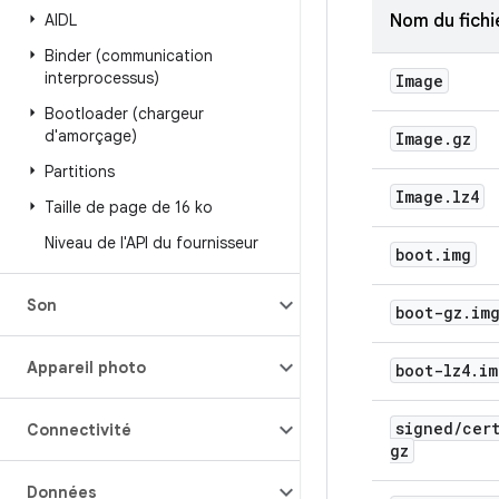
AIDL
Nom du fichi
Binder (communication
interprocessus)
Image
Bootloader (chargeur
d'amorçage)
Image
.
gz
Partitions
Image
.
lz4
Taille de page de 16 ko
Niveau de l'API du fournisseur
boot
.
img
Son
boot-gz
.
im
Appareil photo
boot-lz4
.
im
signed
/
cer
Connectivité
gz
Données