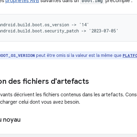
les
propriétés AVB
suivantes dans un
boot.img
précompilé :
ndroid.build.boot.os_version -> '14'

peut être omis si la valeur est la même que
BOOT_OS_VERSION
PLATF
n des fichiers d'artefacts
ivants décrivent les fichiers contenus dans les artefacts. Cons
écharger celui dont vous avez besoin.
u noyau