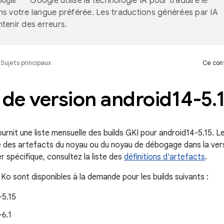
Google utilise la technologie IA pour traduire le
s votre langue préférée. Les traductions générées par IA
tenir des erreurs.
Sujets principaux
Ce cont
 de version android14-5
.
rnit une liste mensuelle des builds GKI pour android14-5.15. Le
ste des artefacts du noyau ou du noyau de débogage dans la ve
er spécifique, consultez la liste des
définitions d'artefacts
.
 Ko sont disponibles à la demande pour les builds suivants :
-5.15
-6.1