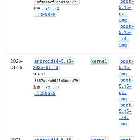
boot-
64f9c442f2da497a5771
5
.
15-
r1
.
.
r2
变更：
gz
.
LICENSES
img
boot-
5
.
15-
lz4
.
img
android14-5
.
15-
kernel
boot-
2026-
2025-07
_
r3
5
.
15
.
01-26
img
SHA-1：
boot-
8637ad4a0525e3da4d79
5
.
15-
r2
.
.
r3
变更：
gz
.
LICENSES
img
boot-
5
.
15-
lz4
.
img
android14-5
.
15-
kernel
boot-