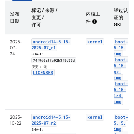
标记 / 来源 /
经过认
发布
内核工
变更 /
证的
日期
件
info
许可
GKI
android14-5
.
15-
kernel
boot-
2025-
2025-07
_
r1
5
.
15
.
07-
img
24
SHA-1：
boot-
74f9d6a1fc02b3f5d33d
5
.
15-
变更：
无
gz
.
LICENSES
img
boot-
5
.
15-
lz4
.
img
android14-5
.
15-
kernel
boot-
2025-
2025-07
_
r2
5
.
15
.
10-22
img
SHA-1：