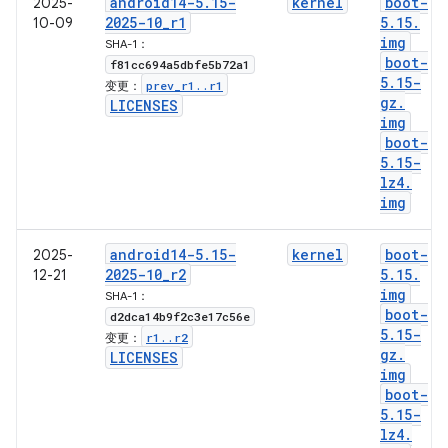
android14-5
.
15-
kernel
boot-
2025-
2025-10
_
r1
5
.
15
.
10-09
img
SHA-1：
boot-
f81cc694a5dbfe5b72a1
5
.
15-
prev
_
r1
.
.
r1
变更：
gz
.
LICENSES
img
boot-
5
.
15-
lz4
.
img
android14-5
.
15-
kernel
boot-
2025-
2025-10
_
r2
5
.
15
.
12-21
img
SHA-1：
boot-
d2dca14b9f2c3e17c56e
5
.
15-
r1
.
.
r2
变更：
gz
.
LICENSES
img
boot-
5
.
15-
lz4
.