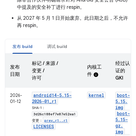
除非合作伙伴明确请求针对 Android 安全公告 (ASB)
中提及的安全补丁进行 respin。
从 2027 年 5 月 1 日开始废弃。此日期之后，不允许
再 respin。
发布 build
调试 build
标记 / 来源 /
经过认
发布
内核工
变更 /
证的
日期
件
info
许可
GKI
android14-5
.
15-
kernel
boot-
2026-
2026-01
_
r1
5
.
15
.
01-12
img
SHA-1：
boot-
3d26c188ef7e87e52ea1
5
.
15-
prev
_
r1
.
.
r1
变更：
gz
.
LICENSES
img