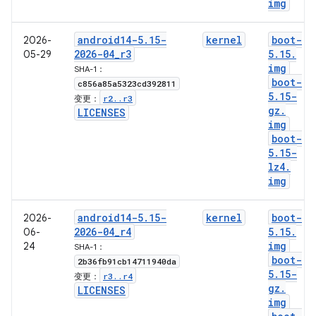
img
android14-5
.
15-
kernel
boot-
2026-
2026-04
_
r3
5
.
15
.
05-29
img
SHA-1：
boot-
c856a85a5323cd392811
5
.
15-
r2
.
.
r3
变更：
gz
.
LICENSES
img
boot-
5
.
15-
lz4
.
img
android14-5
.
15-
kernel
boot-
2026-
2026-04
_
r4
5
.
15
.
06-
img
24
SHA-1：
boot-
2b36fb91cb14711940da
5
.
15-
r3
.
.
r4
变更：
gz
.
LICENSES
img