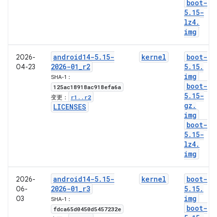
boot-
5
.
15-
lz4
.
img
android14-5
.
15-
kernel
boot-
2026-
2026-01
_
r2
5
.
15
.
04-23
img
SHA-1：
boot-
125ac18918ac918efa6a
5
.
15-
r1
.
.
r2
变更：
gz
.
LICENSES
img
boot-
5
.
15-
lz4
.
img
android14-5
.
15-
kernel
boot-
2026-
2026-01
_
r3
5
.
15
.
06-
img
03
SHA-1：
boot-
fdca65d0450d5457232e