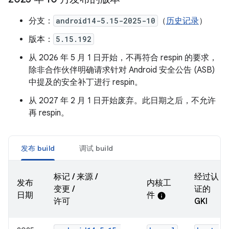
分支：
android14-5.15-2025-10
（
历史记录
）
版本：
5.15.192
从 2026 年 5 月 1 日开始，不再符合 respin 的要求，
除非合作伙伴明确请求针对 Android 安全公告 (ASB)
中提及的安全补丁进行 respin。
从 2027 年 2 月 1 日开始废弃。此日期之后，不允许
再 respin。
发布 build
调试 build
标记 / 来源 /
经过认
发布
内核工
变更 /
证的
日期
件
info
许可
GKI