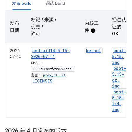
发布 build
调试 build
标记 / 来源 /
经过认
发布
内核工
变更 /
证的
日期
件
info
许可
GKI
android14-5
.
15-
kernel
boot-
2026-
2026-07
_
r1
5
.
15
.
07-10
img
SHA-1：
boot-
9938d39e2fe99593abe3
5
.
15-
prev
_
r1
.
.
r1
变更：
gz
.
LICENSES
img
boot-
5
.
15-
lz4
.
img
2026 年 4 月发布的版本