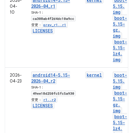
android14-5
.
15-
kernel
boot-
2026-
2026-04
_
r1
5
.
15
.
04-
img
10
SHA-1：
boot-
ca308ab4f2d4dc10a9cc
5
.
15-
prev
_
r1
.
.
r1
变更：
gz
.
LICENSES
img
boot-
5
.
15-
lz4
.
img
android14-5
.
15-
kernel
boot-
2026-
2026-04
_
r2
5
.
15
.
04-23
img
SHA-1：
boot-
49ee18d250fc5fc5a930
5
.
15-
r1
.
.
r2
变更：
gz
.
LICENSES
img
boot-
5
.
15-
lz4
.