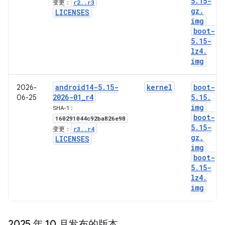
5
.
15-
r2
.
.
r3
变更：
gz
.
LICENSES
img
boot-
5
.
15-
lz4
.
img
android14-5
.
15-
kernel
boot-
2026-
2026-01
_
r4
5
.
15
.
06-25
img
SHA-1：
boot-
160291044c92ba826e98
5
.
15-
r3
.
.
r4
变更：
gz
.
LICENSES
img
boot-
5
.
15-
lz4
.
img
2025 年 10 月发布的版本