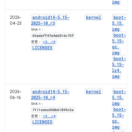
img
android14-5
.
15-
kernel
boot-
2026-
2025-10
_
r3
5
.
15
.
04-23
img
SHA-1：
boot-
65adaff47a4dd21dc73f
5
.
15-
r2
.
.
r3
变更：
gz
.
LICENSES
img
boot-
5
.
15-
lz4
.
img
android14-5
.
15-
kernel
boot-
2026-
2025-10
_
r4
5
.
15
.
06-16
img
SHA-1：
boot-
7111edee350b61899c5e
5
.
15-
r3
.
.
r4
变更：
gz
.
LICENSES
img