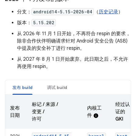
分支：
android14-5.15-2026-04
（
历史记录
）
版本：
5.15.202
从 2026 年 11 月 1 日开始，不再符合 respin 的要求，
除非合作伙伴明确请求针对 Android 安全公告 (ASB)
中提及的安全补丁进行 respin。
从 2027 年 8 月 1 日开始废弃。此日期之后，不允许
再使用 respin。
发布 build
调试 build
标记 / 来源 /
经过认
发布
内核工
变更 /
证的
日期
件
info
许可
GKI