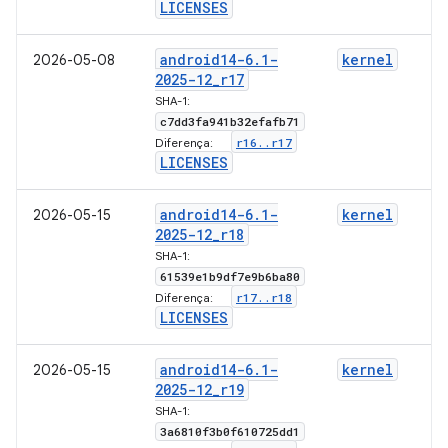
LICENSES
android14-6
.
1-
kernel
2026-05-08
2025-12
_
r17
SHA-1:
c7dd3fa941b32efafb71
r16
.
.
r17
Diferença:
LICENSES
android14-6
.
1-
kernel
2026-05-15
2025-12
_
r18
SHA-1:
61539e1b9df7e9b6ba80
r17
.
.
r18
Diferença:
LICENSES
android14-6
.
1-
kernel
2026-05-15
2025-12
_
r19
SHA-1:
3a6810f3b0f610725dd1