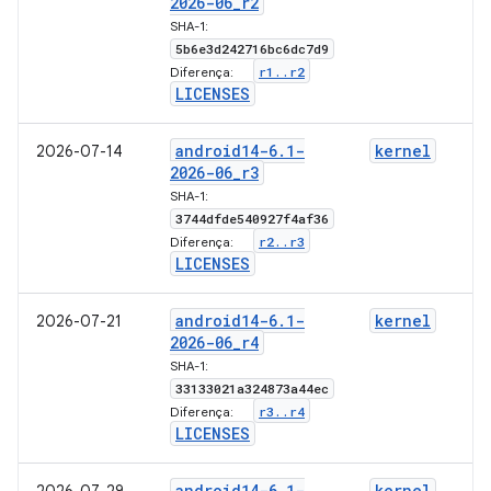
2026-06
_
r2
SHA-1:
5b6e3d242716bc6dc7d9
r1
.
.
r2
Diferença:
LICENSES
android14-6
.
1-
kernel
2026-07-14
2026-06
_
r3
SHA-1:
3744dfde540927f4af36
r2
.
.
r3
Diferença:
LICENSES
android14-6
.
1-
kernel
2026-07-21
2026-06
_
r4
SHA-1:
33133021a324873a44ec
r3
.
.
r4
Diferença:
LICENSES
android14-6
.
1-
kernel