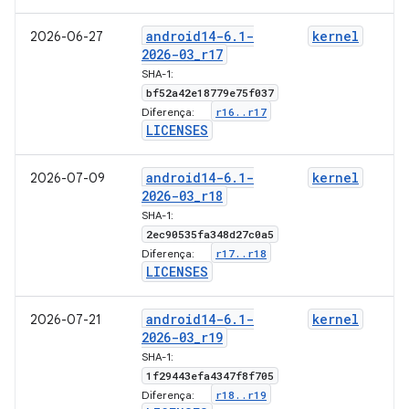
android14-6
.
1-
kernel
2026-06-27
2026-03
_
r17
SHA-1:
bf52a42e18779e75f037
r16
.
.
r17
Diferença:
LICENSES
android14-6
.
1-
kernel
2026-07-09
2026-03
_
r18
SHA-1:
2ec90535fa348d27c0a5
r17
.
.
r18
Diferença:
LICENSES
android14-6
.
1-
kernel
2026-07-21
2026-03
_
r19
SHA-1:
1f29443efa4347f8f705
r18
.
.
r19
Diferença: