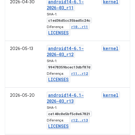
android14-6
.
1-
kernel
2026-04-30
2026-03
_
r11
SHA-1:
c1ed36d5cc35bad5c24c
r10
.
.
r11
Diferença:
LICENSES
android14-6
.
1-
kernel
2026-05-13
2026-03
_
r12
SHA-1:
99478359bcec13dbf87d
r11
.
.
r12
Diferença:
LICENSES
android14-6
.
1-
kernel
2026-05-20
2026-03
_
r13
SHA-1:
ce140c0e5bf5c0e67821
r12
.
.
r13
Diferença:
LICENSES