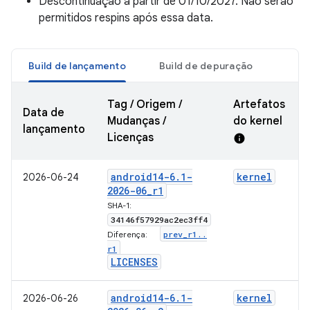
Descontinuação a partir de 01/10/2027. Não serão
permitidos respins após essa data.
Build de lançamento
Build de depuração
Tag / Origem /
Artefatos
Data de
Mudanças /
do kernel
lançamento
Licenças
info
android14-6
.
1-
kernel
2026-06-24
2026-06
_
r1
SHA-1:
34146f57929ac2ec3ff4
prev
_
r1
.
.
Diferença:
r1
LICENSES
android14-6
.
1-
kernel
2026-06-26