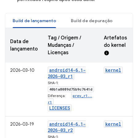
Build de lançamento
Build de depuração
Tag / Origem /
Artefatos
Data de
Mudanças /
do kernel
lançamento
Licenças
info
android14-6
.
1-
kernel
2026-03-10
2026-03
_
r1
SHA-1:
40b1a8089d75b9c7641d
prev
_
r1
.
.
Diferença:
r1
LICENSES
android14-6
.
1-
kernel
2026-03-19
2026-03
_
r2
SHA-1: