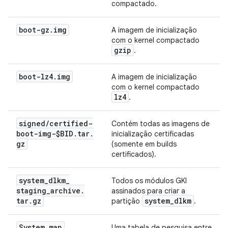
compactado.
boot-gz
.
img
A imagem de inicialização
com o kernel compactado
gzip
.
boot-lz4
.
img
A imagem de inicialização
com o kernel compactado
lz4
.
signed
/
certified-
Contém todas as imagens de
boot-img-$BID
.
tar
.
inicialização certificadas
gz
(somente em builds
certificados).
system
_
dlkm
_
Todos os módulos GKI
staging
_
archive
.
assinados para criar a
tar
.
gz
system
_
dlkm
partição
.
System
.
map
Uma tabela de pesquisa entre