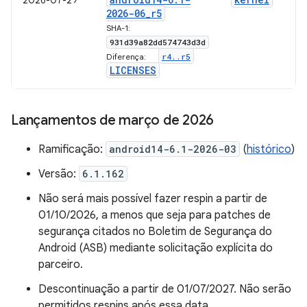
2026-07-29
2026-06
_
r5
SHA-1:
931d39a82dd574743d3d
r4
.
.
r5
Diferença:
LICENSES
Lançamentos de março de 2026
Ramificação:
android14-6.1-2026-03
(
histórico
)
Versão:
6.1.162
Não será mais possível fazer respin a partir de
01/10/2026, a menos que seja para patches de
segurança citados no Boletim de Segurança do
Android (ASB) mediante solicitação explícita do
parceiro.
Descontinuação a partir de 01/07/2027. Não serão
permitidos respins após essa data.