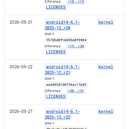
r18
.
.
r19
Diferença:
LICENSES
android14-6
.
1-
kernel
2026-05-21
2025-12
_
r20
SHA-1:
75725d8f1b033e0f3984
r19
.
.
r20
Diferença:
LICENSES
android14-6
.
1-
kernel
2026-05-22
2025-12
_
r21
SHA-1:
eed4932138f76ec17a35
r20
.
.
r21
Diferença:
LICENSES
android14-6
.
1-
kernel
2026-05-27
2025-12
_
r22
SHA-1: