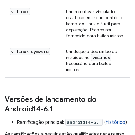
vmlinux
Um executável vinculado
estaticamente que contém o
kernel do Linux e é útil para
depuração. Precisa ser
fornecido para builds mistos.
vmlinux
.
symvers
Um despejo dos símbolos
vmlinux
incluídos no
.
Necessário para builds
mistos.
Versões de lançamento do
Android14-6
.
1
Ramificação principal:
android14-6.1
(
histórico
)
As ramificações a seguir estão qualificadas para respin,