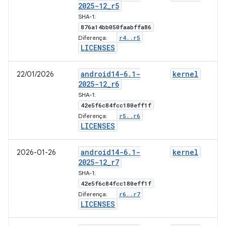
2025-12
_
r5
SHA-1:
876a14bb050faabffa86
r4
.
.
r5
Diferença:
LICENSES
android14-6
.
1-
kernel
22/01/2026
2025-12
_
r6
SHA-1:
42e5f6c84fcc180eff1f
r5
.
.
r6
Diferença:
LICENSES
android14-6
.
1-
kernel
2026-01-26
2025-12
_
r7
SHA-1:
42e5f6c84fcc180eff1f
r6
.
.
r7
Diferença:
LICENSES