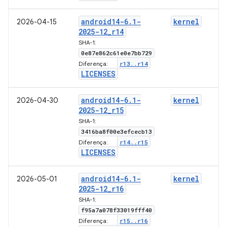
android14-6
.
1-
kernel
2026-04-15
2025-12
_
r14
SHA-1:
0e87e862c61e0e7bb729
r13
.
.
r14
Diferença:
LICENSES
android14-6
.
1-
kernel
2026-04-30
2025-12
_
r15
SHA-1:
3416ba8f00e3efcecb13
r14
.
.
r15
Diferença:
LICENSES
android14-6
.
1-
kernel
2026-05-01
2025-12
_
r16
SHA-1:
f95a7a078f33019fff40
r15
.
.
r16
Diferença: