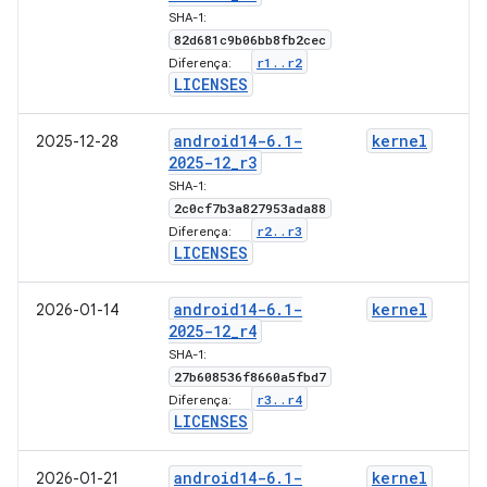
SHA-1:
82d681c9b06bb8fb2cec
r1
.
.
r2
Diferença:
LICENSES
android14-6
.
1-
kernel
2025-12-28
2025-12
_
r3
SHA-1:
2c0cf7b3a827953ada88
r2
.
.
r3
Diferença:
LICENSES
android14-6
.
1-
kernel
2026-01-14
2025-12
_
r4
SHA-1:
27b608536f8660a5fbd7
r3
.
.
r4
Diferença:
LICENSES
android14-6
.
1-
kernel
2026-01-21