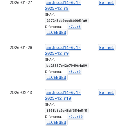
android14-6
.
1-
kernel
2026-01-27
2025-12
_
r8
SHA-1:
297245db9ecd6b0b5fa0
r7
.
.
r8
Diferença:
LICENSES
android14-6
.
1-
kernel
2026-01-28
2025-12
_
r9
SHA-1:
bd23337e42e794964a89
r8
.
.
r9
Diferença:
LICENSES
android14-6
.
1-
kernel
2026-02-13
2025-12
_
r10
SHA-1:
180fb1a0c48df354e5f5
r9
.
.
r10
Diferença:
LICENSES