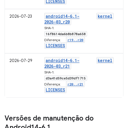
LICENSES
android14-6
.
1-
kernel
2026-07-23
2026-03
_
r20
SHA-1:
16f8614da6b8b878a658
r19
.
.
r20
Diferença:
LICENSES
android14-6
.
1-
kernel
2026-07-29
2026-03
_
r21
SHA-1:
d3a41d59ce5d39df1715
r20
.
.
r21
Diferença:
LICENSES
Versões de manutenção do
Android14-6
.
1