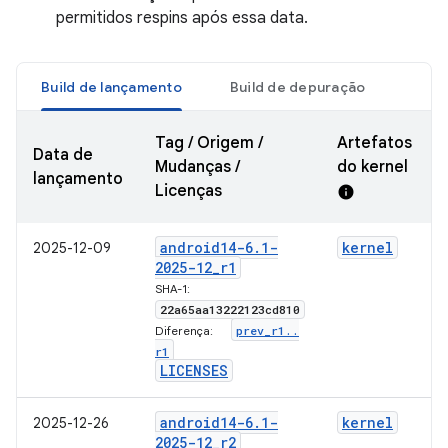
permitidos respins após essa data.
Build de lançamento
Build de depuração
Tag / Origem /
Artefatos
Data de
Mudanças /
do kernel
lançamento
Licenças
info
android14-6
.
1-
kernel
2025-12-09
2025-12
_
r1
SHA-1:
22a65aa13222123cd810
prev
_
r1
.
.
Diferença:
r1
LICENSES
android14-6
.
1-
kernel
2025-12-26
2025-12
_
r2