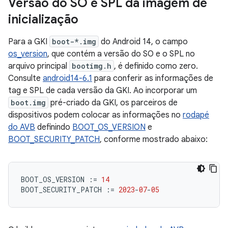
Versão do SO e SPL da imagem de
inicialização
Para a GKI
boot-*.img
do Android 14, o campo
os_version
, que contém a versão do SO e o SPL no
arquivo principal
bootimg.h
, é definido como zero.
Consulte
android14-6.1
para conferir as informações de
tag e SPL de cada versão da GKI. Ao incorporar um
boot.img
pré-criado da GKI, os parceiros de
dispositivos podem colocar as informações no
rodapé
do AVB
definindo
BOOT_OS_VERSION
e
BOOT_SECURITY_PATCH
, conforme mostrado abaixo:
BOOT_OS_VERSION
:=
14
BOOT_SECURITY_PATCH
:=
2023
-
07
-
05