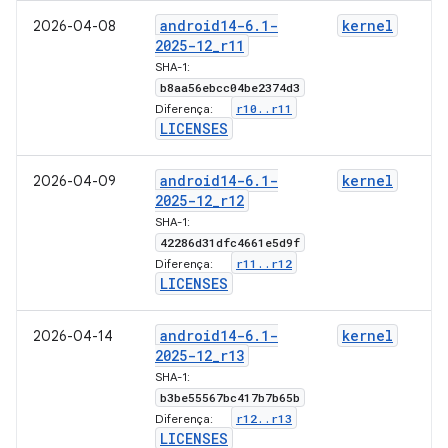
android14-6
.
1-
kernel
2026-04-08
2025-12
_
r11
SHA-1:
b8aa56ebcc04be2374d3
r10
.
.
r11
Diferença:
LICENSES
android14-6
.
1-
kernel
2026-04-09
2025-12
_
r12
SHA-1:
42286d31dfc4661e5d9f
r11
.
.
r12
Diferença:
LICENSES
android14-6
.
1-
kernel
2026-04-14
2025-12
_
r13
SHA-1:
b3be55567bc417b7b65b
r12
.
.
r13
Diferença:
LICENSES