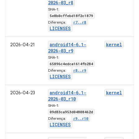
2026-03
_
r8
SHA-1:
5e8b0cffebd18f2c1879
r7
.
.
r8
Diferença:
LICENSES
android14-6
.
1-
kernel
2026-04-21
2026-03
_
r9
SHA-1:
65896c4edca1614fb284
r8
.
.
r9
Diferença:
LICENSES
android14-6
.
1-
kernel
2026-04-23
2026-03
_
r10
SHA-1:
09d83ca953d04808462d
r9
.
.
r10
Diferença:
LICENSES