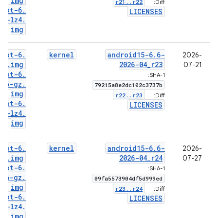
img
r21
.
.
r22
Diff:
boot-6
.
LICENSES
6-lz4
.
img
boot-6
.
kernel
android15-6
.
6-
2026-
6
.
img
2026-04
_
r23
07-21
boot-6
.
SHA-1:
6-gz
.
79215a8e2dc102c3737b
img
r22
.
.
r23
Diff:
boot-6
.
LICENSES
6-lz4
.
img
boot-6
.
kernel
android15-6
.
6-
2026-
6
.
img
2026-04
_
r24
07-27
boot-6
.
SHA-1:
6-gz
.
09fa5573904df5d999ed
img
r23
.
.
r24
Diff:
boot-6
.
LICENSES
6-lz4
.
img