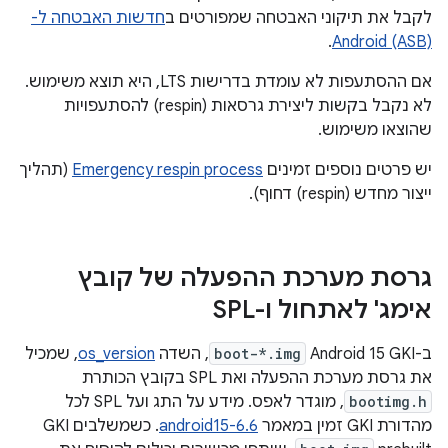
לקבל את תיקוני האבטחה שמפורטים ב
חדשות האבטחה ל-
.
Android (ASB)
אם ההסתעפות לא עומדת בדרישות LTS, היא תוצא משימוש.
לא נקבל בקשות ליצירת גרסאות (respin) להסתעפויות
שהוצאו משימוש.
יש פרטים נוספים זמינים
Emergency respin process
(תהליך
ייצור מחדש (respin) דחוף).
גרסת מערכת ההפעלה של קובץ
אימג' לאתחול ו-SPL
ב-Android 15 GKI
boot-*.img
, השדה
os_version
, שמכיל
את גרסת מערכת ההפעלה ואת SPL בקובץ הכותרת
bootimg.h
, מוגדר לאפס. מידע על התג ועל SPL לכל
מהדורת GKI זמין במאמר
android15-6.6
. כשמשלבים GKI