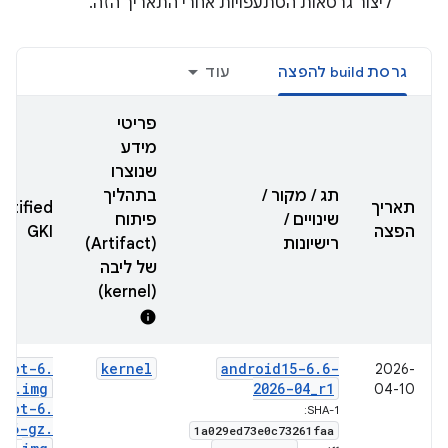
ליצור גרסאות הסתעפויות אחרי התאריך הזה.
גרסת build להפצה
עוד
פריטי
מידע
שנוצרו
תג / מקור /
בתהליך
תאריך
rtified
שינויים /
פיתוח
הפצה
GKI
רישיונות
(Artifact)
של ליבה
(kernel)
info
boot-6
.
kernel
android15-6
.
6-
2026-
6
.
img
2026-04
_
r1
04-10
boot-6
.
SHA-1:
6-gz
.
1a029ed73e0c73261faa