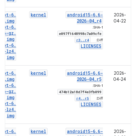
boot-6
.
kernel
android15-6
.
6-
2026-
6
.
img
2026-04
_
r4
04-22
boot-6
.
SHA-1:
6-gz
.
e097f1648998c7a09cfe
img
r3
.
.
r4
Diff:
boot-6
.
LICENSES
6-lz4
.
img
boot-6
.
kernel
android15-6
.
6-
2026-
6
.
img
2026-04
_
r5
04-24
boot-6
.
SHA-1:
6-gz
.
474b12a18d7f4e3fb099
img
r4
.
.
r5
Diff:
boot-6
.
LICENSES
6-lz4
.
img
boot-6
.
kernel
android15-6
.
6-
2026-