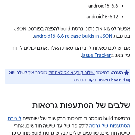
android15-6.6
android16-6.12
אפשר למצוא את נתוני גרסת build להפצה בפורמט JSON
בכתובת
android15-6.6 release builds in JSON
.
אם יש לכם שאלות לגבי הגרסאות האלה, אתם יכולים לדווח
על באג ב
Issue Tracker
.
הערה:
במאמר
שילוב קובץ אימג' לאתחול
מוסבר איך לשלב GKI
מאושר בקוד הבסיס.
boot.img
שלבים של הסתעפות גרסאות
גרסאות build מוסמכות תומכות בבקשות של שותפים
ליצירת
הסתעפות של גרסה
לתקופה של עד שישה חודשים. אחרי
שישה חודשים, שותפים יכולים לבקש גרסת build מחדש כדי