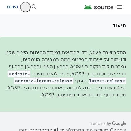
היכנס
תיעוד
החל משנת 2026, כדי להתאים למודל הפיתוח היציב שלנו
ולשמור על יציבות הפלטפורמה בסביבה העסקית,
נפרסם קוד מקור ב-AOSP ברבעון השני וברבעון הרביעי.
כדי ליצור ולתרום ל-AOSP, צריך להשתמש ב-
android-
latest-release
. הענף
android-latest-release
manifest תמיד יפנה לגרסה האחרונה שנדחפה ל-AOSP.
מידע נוסף זמין במאמר
שינויים ב-AOSP
.
‫Google משתמשת בטכנולוגיית AI כדי לתרגם תוכן