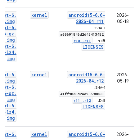
boot-6
.
kernel
android15-6
.
6-
2026-
6
.
img
2026-04
_
r11
05-18
boot-6
.
SHA-1:
6-gz
.
a60691846d2d45413452
img
r10
.
.
r11
Diff:
boot-6
.
LICENSES
6-lz4
.
img
boot-6
.
kernel
android15-6
.
6-
2026-
6
.
img
2026-04
_
r12
05-19
boot-6
.
SHA-1:
6-gz
.
41ff9038d2aa95698060
img
r11
.
.
r12
Diff:
boot-6
.
LICENSES
6-lz4
.
img
boot-6
.
kernel
android15-6
.
6-
2026-