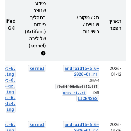
מידע
שנוצרו
תג / מקור /
בתהליך
תאריך
rtified
שינויים /
פיתוח
הפצה
GKI
רישיונות
(Artifact)
של ליבה
(kernel)
info
boot-6
.
kernel
android15-6
.
6-
2026-
6
.
img
2026-01
_
r1
01-12
boot-6
.
SHA-1:
6-gz
.
f9c84f40b6ba6152b6f5
img
prev
_
r1
.
.
r1
Diff:
boot-6
.
LICENSES
6-lz4
.
img
boot-6
.
kernel
android15-6
.
6-
2026-
6
.
img
2026-01
_
r2
01-16