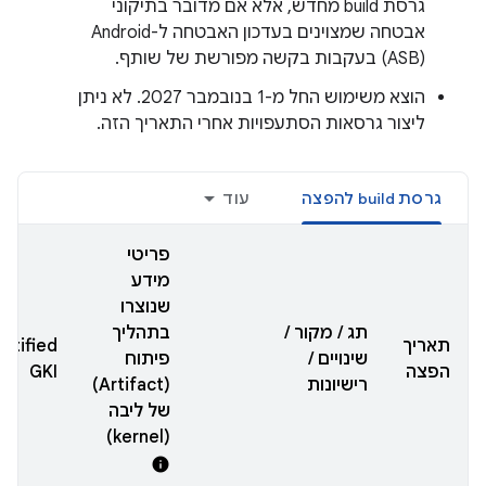
גרסת build מחדש, אלא אם מדובר בתיקוני
אבטחה שמצוינים בעדכון האבטחה ל-Android
(ASB) בעקבות בקשה מפורשת של שותף.
הוצא משימוש החל מ-1 בנובמבר 2027. לא ניתן
ליצור גרסאות הסתעפויות אחרי התאריך הזה.
גרסת build להפצה
עוד
פריטי
מידע
שנוצרו
תג / מקור /
בתהליך
תאריך
rtified
שינויים /
פיתוח
הפצה
GKI
רישיונות
(Artifact)
של ליבה
(kernel)
info