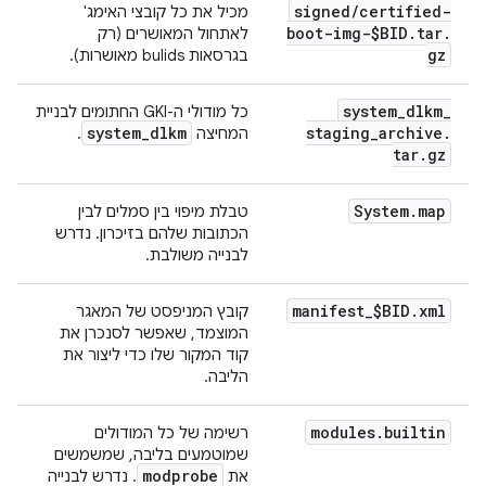
signed
/
certified-
מכיל את כל קובצי האימג'
boot-img-$BID
.
tar
.
לאתחול המאושרים (רק
gz
בגרסאות bulids מאושרות).
system
_
dlkm
_
כל מודולי ה-GKI החתומים לבניית
system
_
dlkm
staging
_
archive
.
המחיצה
.
tar
.
gz
System
.
map
טבלת מיפוי בין סמלים לבין
הכתובות שלהם בזיכרון. נדרש
לבנייה משולבת.
manifest
_
$BID
.
xml
קובץ המניפסט של המאגר
המוצמד, שאפשר לסנכרן את
קוד המקור שלו כדי ליצור את
הליבה.
modules
.
builtin
רשימה של כל המודולים
שמוטמעים בליבה, שמשמשים
modprobe
את
. נדרש לבנייה