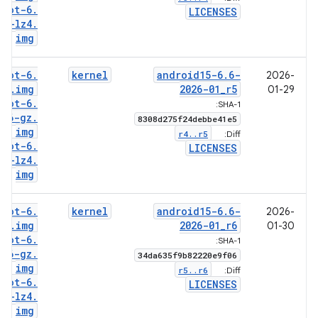
boot-6
.
LICENSES
6-lz4
.
img
boot-6
.
kernel
android15-6
.
6-
2026-
6
.
img
2026-01
_
r5
01-29
boot-6
.
SHA-1:
6-gz
.
8308d275f24debbe41e5
img
r4
.
.
r5
Diff:
boot-6
.
LICENSES
6-lz4
.
img
boot-6
.
kernel
android15-6
.
6-
2026-
6
.
img
2026-01
_
r6
01-30
boot-6
.
SHA-1:
6-gz
.
34da635f9b82220e9f06
img
r5
.
.
r6
Diff:
boot-6
.
LICENSES
6-lz4
.
img