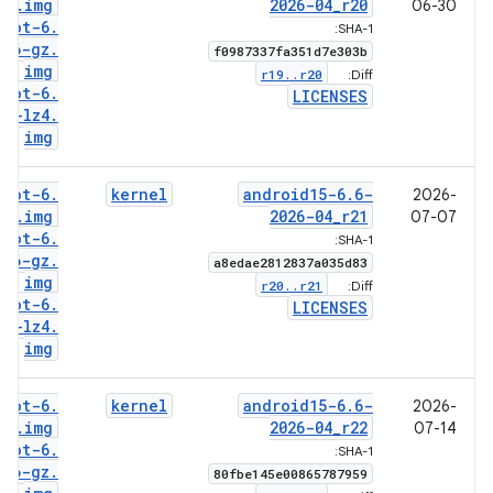
6
.
img
2026-04
_
r20
06-30
boot-6
.
SHA-1:
6-gz
.
f0987337fa351d7e303b
img
r19
.
.
r20
Diff:
boot-6
.
LICENSES
6-lz4
.
img
boot-6
.
kernel
android15-6
.
6-
2026-
6
.
img
2026-04
_
r21
07-07
boot-6
.
SHA-1:
6-gz
.
a8edae2812837a035d83
img
r20
.
.
r21
Diff:
boot-6
.
LICENSES
6-lz4
.
img
boot-6
.
kernel
android15-6
.
6-
2026-
6
.
img
2026-04
_
r22
07-14
boot-6
.
SHA-1:
6-gz
.
80fbe145e00865787959