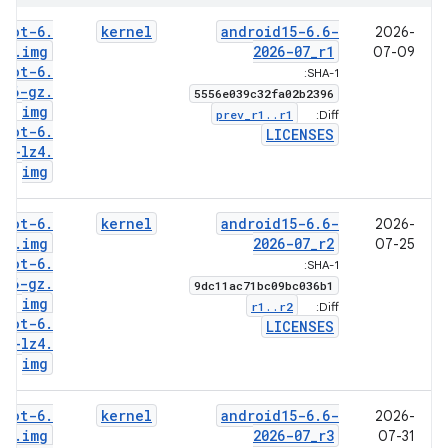
boot-6
.
kernel
android15-6
.
6-
2026-
6
.
img
2026-07
_
r1
07-09
boot-6
.
SHA-1:
6-gz
.
5556e039c32fa02b2396
img
prev
_
r1
.
.
r1
Diff:
boot-6
.
LICENSES
6-lz4
.
img
boot-6
.
kernel
android15-6
.
6-
2026-
6
.
img
2026-07
_
r2
07-25
boot-6
.
SHA-1:
6-gz
.
9dc11ac71bc09bc036b1
img
r1
.
.
r2
Diff:
boot-6
.
LICENSES
6-lz4
.
img
boot-6
.
kernel
android15-6
.
6-
2026-
6
.
img
2026-07
_
r3
07-31