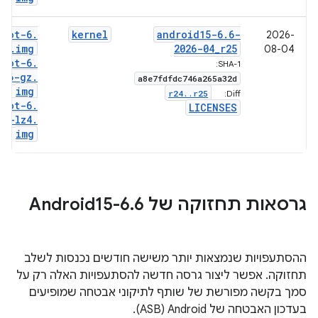
boot-6
.
kernel
android15-6
.
6-
2026-
6
.
img
2026-04
_
r25
08-04
boot-6
.
SHA-1:
6-gz
.
a8e7fdfdc746a265a32d
img
r24
.
.
r25
Diff:
boot-6
.
LICENSES
6-lz4
.
img
גרסאות תחזוקה של Android15-6
6
.
ההסתעפויות שנמצאות יותר משישה חודשים נכנסות לשלב
תחזוקה. אפשר ליצור גרסה חדשה להסתעפויות האלה רק על
סמך בקשה מפורשת של שותף לתיקוני אבטחה שמופיעים
בעדכון האבטחה של Android‏ (ASB).