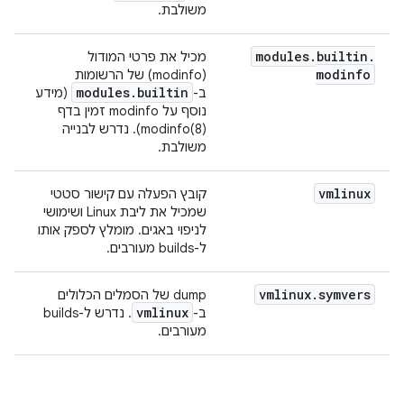
משולבת.
modules
.
builtin
.
מכיל את פרטי המודול
modinfo
(modinfo) של הרשומות
modules
.
builtin
ב-
(מידע
נוסף על modinfo זמין בדף
modinfo(8)). נדרש לבנייה
משולבת.
vmlinux
קובץ הפעלה עם קישור סטטי
שמכיל את ליבת Linux ושימושי
לניפוי באגים. מומלץ לספק אותו
ל-builds מעורבים.
vmlinux
.
symvers
‫dump של הסמלים הכלולים
vmlinux
ב-
. נדרש ל-builds
מעורבים.