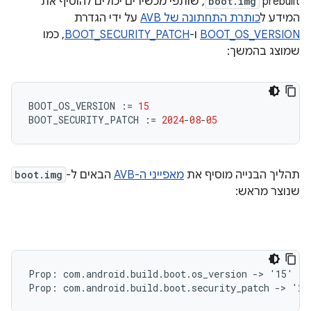
prebuilt‏
boot.img
, שותפי מכשירים יכולים להוסיף את
המידע ל
כותרת התחתונה של AVB
על ידי הגדרת
BOOT_OS_VERSION
ו-
BOOT_SECURITY_PATCH
, כמו
שמוצג בהמשך:
BOOT_OS_VERSION
:=
15
BOOT_SECURITY_PATCH
:=
2024
-
08
-
05
תהליך הבנייה מוסיף את
מאפייני ה-AVB
הבאים ל-
boot.img
שנוצר מראש:
Prop: com.android.build.boot.os_version -> '15'
