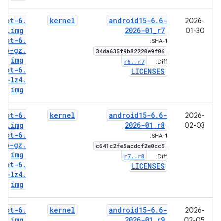
boot-6
.
kernel
android15-6
.
6-
2026-
6
.
img
2026-01
_
r7
01-30
boot-6
.
SHA-1:
6-gz
.
34da635f9b82220e9f06
img
r6
.
.
r7
Diff:
boot-6
.
LICENSES
6-lz4
.
img
boot-6
.
kernel
android15-6
.
6-
2026-
6
.
img
2026-01
_
r8
02-03
boot-6
.
SHA-1:
6-gz
.
c641c2fe5acdcf2e0cc5
img
r7
.
.
r8
Diff:
boot-6
.
LICENSES
6-lz4
.
img
boot-6
.
kernel
android15-6
.
6-
2026-
6
.
img
2026-01
_
r9
02-05