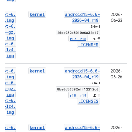
boot-6
.
kernel
android15-6
.
6-
2026-
6
.
img
2026-04
_
r18
06-23
boot-6
.
SHA-1:
6-gz
.
46cc932c8010e6a34e17
img
r17
.
.
r18
Diff:
boot-6
.
LICENSES
6-lz4
.
img
boot-6
.
kernel
android15-6
.
6-
2026-
6
.
img
2026-04
_
r19
06-26
boot-6
.
SHA-1:
6-gz
.
8be0d36392eff12212c6
img
r18
.
.
r19
Diff:
boot-6
.
LICENSES
6-lz4
.
img
boot-6
.
kernel
android15-6
.
6-
2026-