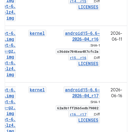
img
r14
.
.
r15
Diff:
boot-6
.
LICENSES
6-lz4
.
img
boot-6
.
kernel
android15-6
.
6-
2026-
6
.
img
2026-04
_
r16
06-11
boot-6
.
SHA-1:
6-gz
.
c36dde7046ea487cfc2a
img
r15
.
.
r16
Diff:
boot-6
.
LICENSES
6-lz4
.
img
boot-6
.
kernel
android15-6
.
6-
2026-
6
.
img
2026-04
_
r17
06-16
boot-6
.
SHA-1:
6-gz
.
62a3b1ff26b5edb79002
img
r16
.
.
r17
Diff:
boot-6
.
LICENSES
6-lz4
.
img