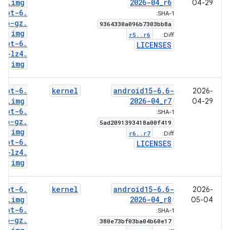
6
.
img
2026-04
_
r6
04-29
boot-6
.
SHA-1:
6-gz
.
9364330a096b7303bb8a
img
r5
.
.
r6
Diff:
boot-6
.
LICENSES
6-lz4
.
img
boot-6
.
kernel
android15-6
.
6-
2026-
6
.
img
2026-04
_
r7
04-29
boot-6
.
SHA-1:
6-gz
.
5ad2091393418a00f419
img
r6
.
.
r7
Diff:
boot-6
.
LICENSES
6-lz4
.
img
boot-6
.
kernel
android15-6
.
6-
2026-
6
.
img
2026-04
_
r8
05-04
boot-6
.
SHA-1:
6-gz
.
380e73bf03ba04b60e17