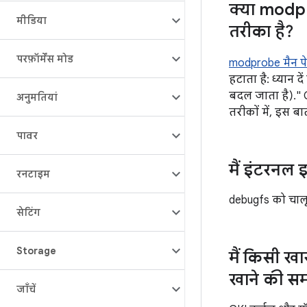
क्या modp
मीडिया
तरीका है?
परफ़ॉर्मेंस मोड
modprobe मैन प
हटाता है: ध्यान 
बदल जाता है)." G
अनुमतियां
तरीकों में, इस बा
पावर
मैं इंटरनल 
रनटाइम
debugfs को चालू क
सेटिंग
Storage
मैं किसी ख
खाने की सम
जाँचें