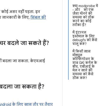
क्या modprobe में
- और _ को एक
र कोई असर नहीं पड़ता. इन
जैसा मानने की
यादा जानकारी के लिए,
सिंबल की
समस्या को ठीक
करने का कोई
तरीका है?
मैं इंटरनल
इस्तेमाल के लिए
debugfs को कैसे
रक्चर बदले जा सकते हैं?
चालू करूं?
मैं किसी खास
मॉड्यूल
कॉन्फ़िगरेशन के
ें नहीं बदला जा सकता. केएमआई
साथ GKI कर्नल के
बीच, एबीआई के
मेल न खाने की
समस्या को कैसे
ठीक करूं?
बदला जा सकता है?
ndroid के लिए खास तौर पर तैयार