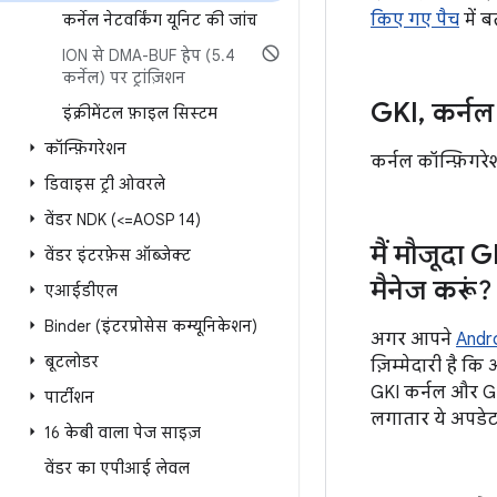
किए गए पैच
में ब
कर्नेल नेटवर्किंग यूनिट की जांच
ION से DMA-BUF हेप (5
.
4
कर्नेल) पर ट्रांज़िशन
GKI
,
कर्नल 
इंक्रीमेंटल फ़ाइल सिस्टम
कॉन्फ़िगरेशन
कर्नल कॉन्फ़िगरे
डिवाइस ट्री ओवरले
वेंडर NDK (<=AOSP 14)
मैं मौजूदा 
वेंडर इंटरफ़ेस ऑब्जेक्ट
मैनेज करूं?
एआईडीएल
Binder (इंटरप्रोसेस कम्यूनिकेशन)
अगर आपने
Andr
बूटलोडर
ज़िम्मेदारी है क
GKI कर्नल और GK
पार्टीशन
लगातार ये अपडेट
16 केबी वाला पेज साइज़
वेंडर का एपीआई लेवल