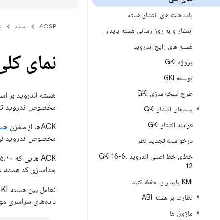
یادداشت های انتشار هسته
AOSP
اسناد
م
انتشار و به روز رسانی هسته پایدار
هسته های رایج اندروید
نمای کل
پروژه GKI
توسعه GKI
طرح نسخه سازی GKI
هسته اندروید بر ا
مخصوص اندروید تر
بیلدهای انتشار GKI
فرآیند انتشار GKI
ACKها از مخزن
هس
مخصوص اندروید نیز
درخواست تجدید نظر
خطای خط اصلی اندروید GKI 16-6
.
12
جداسازی کد
هسته ع
KMI پایدار را حفظ کنید
تعامل بین هسته GKI و ماژول‌های فروشنده توسط
نظارت بر هسته ABI
داده‌های سراسری مورد نیاز ماژول‌
ماژول ها