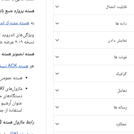
قابلیت اتصال
هسته پروژه منبع باز اند
به
هسته مشترک اند
داده ها
نمایش دادن
نسخه ۴.۱۹ عرضه شده و به اندروید ۱۲ ارتقا یافته است.
هسته تصویر هسته عمو
فونت ها
هر
هسته ACK نسخه
گرافیک
هسته عمومی
ماژول‌های GKI
تعامل
عنوان آرشیو
رسانه ها
استفاده از جفت کلید
رابط ماژول هسته (KMI) هسته
عملکرد