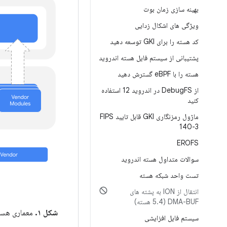
بهینه سازی زمان بوت
ویژگی های اشکال زدایی
کد هسته را برای GKI توسعه دهید
پشتیبانی از سیستم فایل هسته اندروید
هسته را با e
BPF گسترش دهید
از Debug
FS در اندروید 12 استفاده
کنید
ماژول رمزنگاری GKI قابل تایید FIPS
140-3
EROFS
سوالات متداول هسته اندروید
تست واحد شبکه هسته
انتقال از ION به پشته های
DMA-BUF (5
4 هسته)
.
شکل ۱.
معماری هسته GKI و ماژول فر
سیستم فایل افزایشی