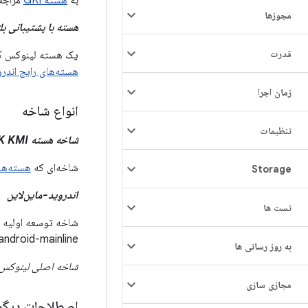
به
هسته GKI
مراجعه
مجوزها
هسته با پشتیبانی بلند
قدرت
یک هسته لینوکس که به مدت ۲ تا ۶ سا
هسته‌های رایج اندر
زمان اجرا
انواع شاخه
تنظیمات
شاخه هسته ACK KMI
شاخه‌ای که
هسته‌های 
Storage
اندروید-ماین‌لاین
تست ها
شاخه توسعه اولیه ب
android-mainline منشعب می‌شود.
به روز رسانی ها
شاخه اصلی لینوکس
مجازی سازی
اصطلاحات دیگر