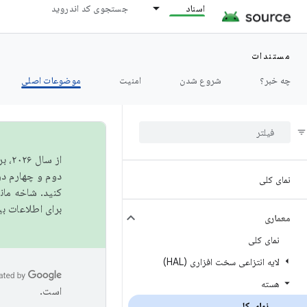
اسناد
جستجوی کد اندروید
مستندات
چه خبر؟
شروع شدن
امنیت
موضوعات اصلی
از 
دوم و چهارم در AOSP منتشر خواهیم کرد. برای ساخت و مشارکت در 
نمای کلی
کنید. شاخه ما
برای اطلاعات ب
معماری
نمای کلی
لایه انتزاعی سخت افزاری (HAL)
هسته
است.
نمای کلی