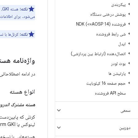
پیکربندی
نکته:
پوشش درختی دستگاه
می‌شود. برای اطلاعات 
فروشنده NDK (<=AOSP 14)
شی رابط فروشنده
نکته:
کرنل‌ها با 
ایدل
اتصال‌دهنده (ارتباط بین پردازشی)
واژه‌نامه هست
بوت لودر
پارتیشن ها
در ادامه اصطلاحاتی
حجم صفحه 16 کیلوبایت
انواع هسته
سطح API فروشنده
هسته مشترک اندروید (
سمعی
لینوکس یا Long Term GKI ادغام نشده‌اند.
دوربین
هسته‌هایی با نسخه‌های ۵.۱۰ و بالاتر، به عنوا