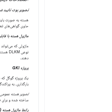
تصویر بوت تایید ش
هسته به صورت باین
حاوی گواهی‌های تعب
ماژول هسته با قابلیت ب
نوعی DLKM هستند. DLKMها به صورت
دهند.
پروژه GKI
بارگذاری، به پراکند
تصویر هسته عمومی (GKI
ساخته شده و برای ف
رابط ماژول هسته (KMI)