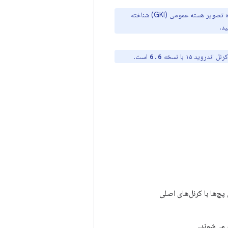
هسته GKI، ماژول GKI و معماری ماژول فروشنده نتیجه یک تلاش چند ساله است که به عنوان پروژه تصویر هسته عمومی (GKI) شناخته
د.
نل اندروید ۱۵ با نسخه
است.
6.6
. این پچ‌ها با کرنل‌های اصلی
می‌شوند.