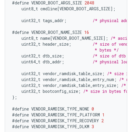
#define
VENDOR_BOOT_ARGS_SIZE
2048
uint8_t
cmdline
[
VENDOR_BOOT_ARGS_SIZE
]
;
uint32_t
tags_addr
;
/* physical addr
#define
VENDOR_BOOT_NAME_SIZE
16
uint8_t
name
[
VENDOR_BOOT_NAME_SIZE
]
;
/* ascii
uint32_t
header_size
;
/* size of vendo
                                   * bytes */
uint32_t
dtb_size
;
/* size of dtb i
uint64_t
dtb_addr
;
/* physical load
uint32_t
vendor_ramdisk_table_size
;
/* size in
uint32_t
vendor_ramdisk_table_entry_num
;
/* nu
uint32_t
vendor_ramdisk_table_entry_size
;
/* s
uint32_t
bootconfig_size
;
/* size in bytes for
}
;
#define
VENDOR_RAMDISK_TYPE_NONE
0
#define
VENDOR_RAMDISK_TYPE_PLATFORM
1
#define
VENDOR_RAMDISK_TYPE_RECOVERY
2
#define
VENDOR_RAMDISK_TYPE_DLKM
3