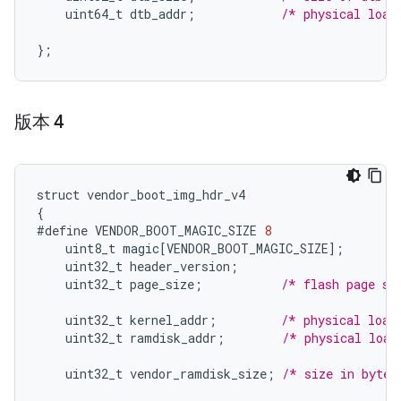
uint64_t
dtb_addr
;
/* physical load
}
;
版本 4
struct
vendor_boot_img_hdr_v4
{
#define
VENDOR_BOOT_MAGIC_SIZE
8
uint8_t
magic
[
VENDOR_BOOT_MAGIC_SIZE
]
;
uint32_t
header_version
;
uint32_t
page_size
;
/* flash page si
uint32_t
kernel_addr
;
/* physical load
uint32_t
ramdisk_addr
;
/* physical load
uint32_t
vendor_ramdisk_size
;
/* size in bytes