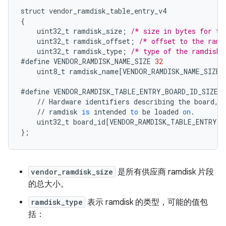
struct
vendor_ramdisk_table_entry_v4
{
uint32_t
ramdisk_size
;
/* size in bytes for th
uint32_t
ramdisk_offset
;
/* offset to the ramd
uint32_t
ramdisk_type
;
/* type of the ramdisk 
#define
VENDOR_RAMDISK_NAME_SIZE
32
uint8_t
ramdisk_name
[
VENDOR_RAMDISK_NAME_SIZE
]
#define
VENDOR_RAMDISK_TABLE_ENTRY_BOARD_ID_SIZE
1
//
Hardware
identifiers
describing
the
board
,
//
ramdisk
is
intended
to
be
loaded
on
.
uint32_t
board_id
[
VENDOR_RAMDISK_TABLE_ENTRY_B
}
;
vendor_ramdisk_size
是所有供应商 ramdisk 片段
的总大小。
ramdisk_type
表示 ramdisk 的类型，可能的值包
括：