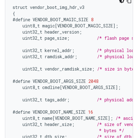
struct
vendor_boot_img_hdr_v3
{
#define
VENDOR_BOOT_MAGIC_SIZE
8
uint8_t
magic
[
VENDOR_BOOT_MAGIC_SIZE
]
;
uint32_t
header_version
;
uint32_t
page_size
;
/* flash page si
uint32_t
kernel_addr
;
/* physical load
uint32_t
ramdisk_addr
;
/* physical load
uint32_t
vendor_ramdisk_size
;
/* size in bytes
#define
VENDOR_BOOT_ARGS_SIZE
2048
uint8_t
cmdline
[
VENDOR_BOOT_ARGS_SIZE
]
;
uint32_t
tags_addr
;
/* physical addr
#define
VENDOR_BOOT_NAME_SIZE
16
uint8_t
name
[
VENDOR_BOOT_NAME_SIZE
]
;
/* ascii
uint32_t
header_size
;
/* size of vendo
                                   * bytes */
uint32_t
dtb_size
;
/* size of dtb i