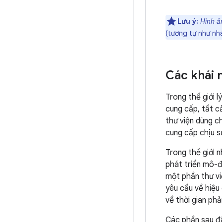
Lưu ý:
Hình ả
(tương tự như nh
Các khái 
Trong thế giới l
cung cấp, tất c
thư viện dùng c
cung cấp chịu sự
Trong thế giới 
phát triển mô-đ
một phần thư vi
yêu cầu về hiệu
về thời gian phả
Các phần sau đâ