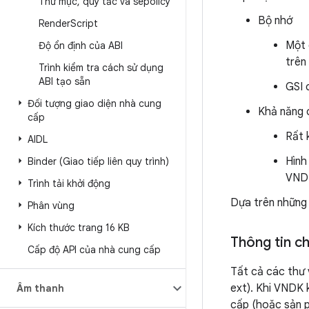
Thư mục
,
quy tắc và sepolicy
Bộ nhớ
Render
Script
Một 
Độ ổn định của ABI
trên
Trình kiểm tra cách sử dụng
ABI tạo sẵn
GSI 
Đối tượng giao diện nhà cung
Khả năng 
cấp
Rất 
AIDL
Hình
Binder (Giao tiếp liên quy trình)
VNDK
Trình tải khởi động
Dựa trên những 
Phân vùng
Kích thước trang 16 KB
Thông tin c
Cấp độ API của nhà cung cấp
Tất cả các thư
ext). Khi VNDK 
Âm thanh
cấp (hoặc sản p