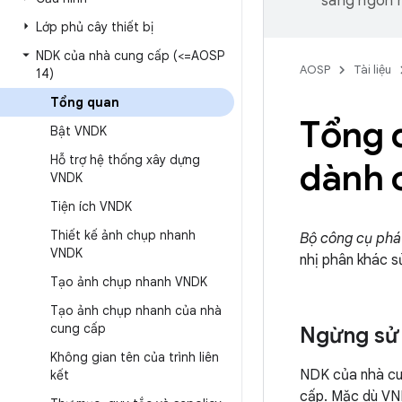
sang ngôn n
Lớp phủ cây thiết bị
NDK của nhà cung cấp (<=AOSP
AOSP
Tài liệu
14)
Tổng quan
Tổng q
Bật VNDK
Hỗ trợ hệ thống xây dựng
dành 
VNDK
Tiện ích VNDK
Thiết kế ảnh chụp nhanh
Bộ công cụ phá
VNDK
nhị phân khác s
Tạo ảnh chụp nhanh VNDK
Tạo ảnh chụp nhanh của nhà
cung cấp
Ngừng sử
Không gian tên của trình liên
NDK của nhà cu
kết
cấp. Mặc dù VN