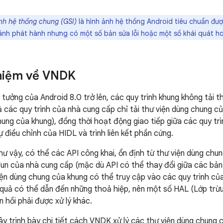
nh hệ thống chung (GSI)
là hình ảnh hệ thống Android tiêu chuẩn đư
ánh phát hành nhưng có một số bản sửa lỗi hoặc một số khái quát h
niệm về VNDK
ý tưởng của Android 8.0 trở lên, các quy trình khung không tải 
ả các quy trình của nhà cung cấp chỉ tải thư viện dùng chung 
hung của khung), đồng thời hoạt động giao tiếp giữa các quy trì
 điều chỉnh của HIDL và trình liên kết phần cứng.
như vậy, có thể các API công khai, ổn định từ thư viện dùng ch
un của nhà cung cấp (mặc dù API có thể thay đổi giữa các bản
ện dùng chung của khung có thể truy cập vào các quy trình của
 quả có thể dẫn đến những thoả hiệp, nên một số HAL (Lớp trừ
n hồi phải được xử lý khác.
y trình bày chi tiết cách VNDK xử lý các thư viện dùng chung