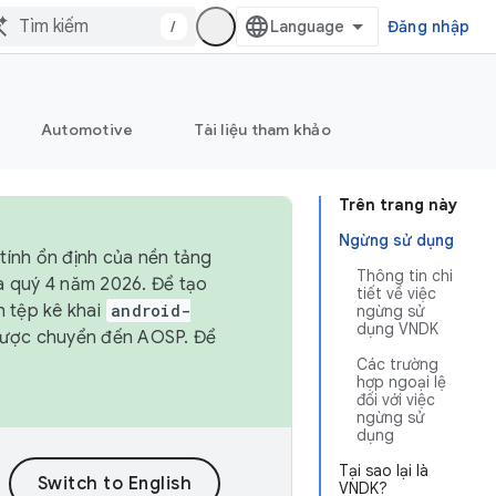
/
Đăng nhập
Automotive
Tài liệu tham khảo
Trên trang này
Ngừng sử dụng
tính ổn định của nền tảng
Thông tin chi
và quý 4 năm 2026. Để tạo
tiết về việc
h tệp kê khai
android-
ngừng sử
dụng VNDK
được chuyển đến AOSP. Để
Các trường
hợp ngoại lệ
đối với việc
ngừng sử
dụng
Tại sao lại là
VNDK?