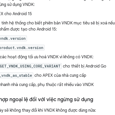
gừng sử dụng VNDK:
X cho Android 15
 tính hệ thống cho biết phiên bản VNDK mục tiêu sẽ bị xoá nế
phẩm được tạo cho Android 15:
vndk.version
product.vndk.version
các hoạt động tối ưu hoá VNDK vì không có VNDK:
GET_VNDK_USING_CORE_VARIANT
cho thiết bị Android Go
_vndk_as_stable
cho APEX của nhà cung cấp
nhanh nhà cung cấp, phụ thuộc rất nhiều vào VNDK
hợp ngoại lệ đối với việc ngừng sử dụng
ày sẽ không thay đổi khi VNDK không được dùng nữa: