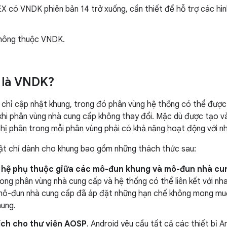
 có VNDK phiên bản 14 trở xuống, cần thiết để hỗ trợ các hìn
hông thuộc VNDK.
i là VNDK?
hỉ cập nhật khung, trong đó phân vùng hệ thống có thể được 
khi phân vùng nhà cung cấp không thay đổi. Mặc dù được tạo v
hị phân trong mỗi phân vùng phải có khả năng hoạt động với n
ật chỉ dành cho khung bao gồm những thách thức sau:
 hệ phụ thuộc giữa các mô-đun khung và mô-đun nhà cu
ng phân vùng nhà cung cấp và hệ thống có thể liên kết với nha
mô-đun nhà cung cấp đã áp đặt những hạn chế không mong muốn 
ung.
ích cho thư viện AOSP
. Android yêu cầu tất cả các thiết bị A