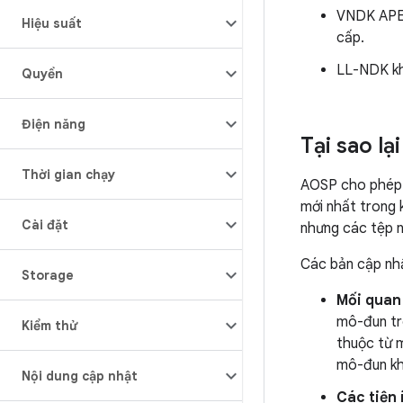
VNDK APEX
Hiệu suất
cấp.
LL-NDK k
Quyền
Điện năng
Tại sao lạ
Thời gian chạy
AOSP cho phép c
mới nhất trong 
Cài đặt
nhưng các tệp n
Các bản cập nh
Storage
Mối quan
mô-đun tro
Kiểm thử
thuộc từ 
mô-đun kh
Nội dung cập nhật
Các tiện 