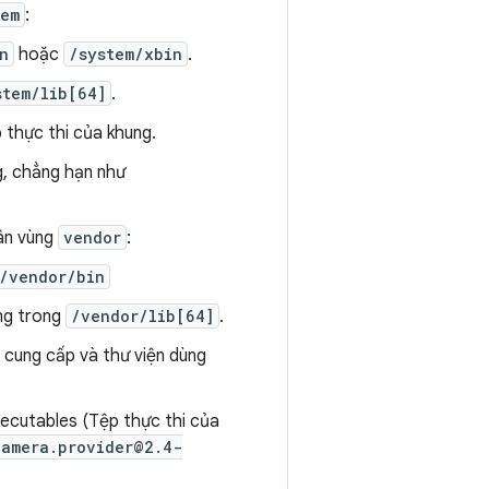
tem
:
n
hoặc
/system/xbin
.
stem/lib[64]
.
 thực thi của khung.
g, chẳng hạn như
ân vùng
vendor
:
/vendor/bin
ng trong
/vendor/lib[64]
.
 cung cấp và thư viện dùng
xecutables (Tệp thực thi của
camera.provider@2.4-