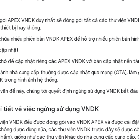
gói APEX VNDK duy nhất sẽ đóng gói tất cả các thư viện VND
 thiết bị hay không.
chứa nhiều phiên bản VNDK APEX để hỗ trợ nhiều phiên bản hìn
cập nhật
khó để cập nhật riêng các APEX VNDK với bản cập nhật nền tả
 ảnh nhà cung cấp thường được cập nhật qua mạng (OTA), làm gi
 trong hình ảnh hệ thống.
vấn đề này, chúng tôi quyết định ngừng sử dụng VNDK bắt đầu 
hi tiết về việc ngừng sử dụng VNDK
 viện VNDK đều được đóng gói vào VNDK APEX và được cài đặt 
không được dùng nữa, các thư viện VNDK trước đây sẽ được cà
hẩm), giống như các thư viện khác do nhà cung cấp cung cấp. C