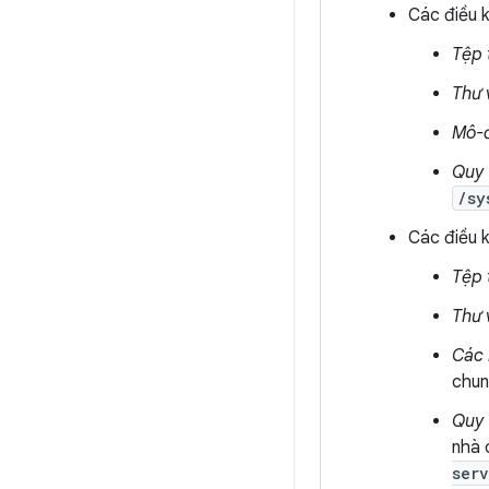
Các điều 
Tệp 
Thư 
Mô-
Quy 
/sy
Các điều 
Tệp 
Thư 
Các 
chun
Quy 
nhà 
ser