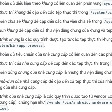
khoản đủ điều kiện theo
khung
có liên quan đến phân vùng
sys
thực thi khung
đề cập đến các tệp thực thi trong
/system/bi
viện chia sẻ khung
đề cập đến các thư viện chia sẻ trong
/sy
đun khung
đề cập đến cả thư viện dùng chung của khung và tệp
trình khung
là các quy trình được tạo từ các tệp thực thi khun
stem/bin/app_process
.
khoản đủ tiêu chuẩn của
nhà cung cấp
có liên quan đến các ph
thực thi của nhà cung cấp
đề cập đến các tệp thực thi trong
viện dùng chung của nhà cung cấp
là những thư viện dùng chu
mô-đun của nhà cung cấp
đề cập đến cả tệp thực thi của nhà
g của nhà cung cấp.
trình của nhà cung cấp
là các quy trình được tạo từ Vendor E
cung cấp), chẳng hạn như
/vendor/bin/android.hardware.
vice
.