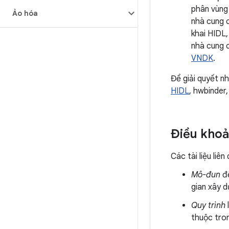
phân vùng 
Ảo hóa
nhà cung 
khai HIDL,
nhà cung 
VNDK
.
Để giải quyết n
HIDL
, hwbinder
Điều khoả
Các tài liệu li
Mô-đun
đề
gian xây d
Quy trình
thuộc tron