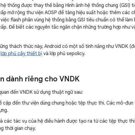
hệ thống được thay thế bằng Hình ảnh hệ thống chung (GSI) tiê
cấp mở rộng thư viện AOSP để tăng hiệu suất hoặc thêm các ch
 việc flash phân vùng hệ thống bằng GSI tiêu chuẩn có thể làm 
cấp. Để biết các nguyên tắc ngăn chặn những trường hợp như 
hững thách thức này, Android có một số tính năng như VNDK (đ
,
lớp phủ cây thiết bị
và lớp phủ sepolicy.
n dành riêng cho VNDK
ên quan đến VNDK sử dụng thuật ngữ sau:
 cập đến thư viện dùng chung hoặc tệp thực thi. Các mô-đun 
ựng.
là các tác vụ của hệ điều hành được tạo ra từ các tệp thực thi
g thời gian chạy.