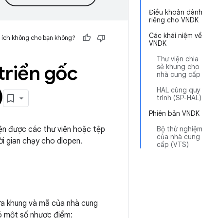
Điều khoản dành
riêng cho VNDK
Các khái niệm về
 ích không cho bạn không?
VNDK
Thư viện chia
triển gốc
sẻ khung cho
nhà cung cấp
)
HAL cùng quy
trình (SP-HAL)
Phiên bản VNDK
ện được các thư viện hoặc tệp
Bộ thử nghiệm
của nhà cung
i gian chạy cho dlopen.
cấp (VTS)
ữa khung và mã của nhà cung
ó một số nhược điểm: