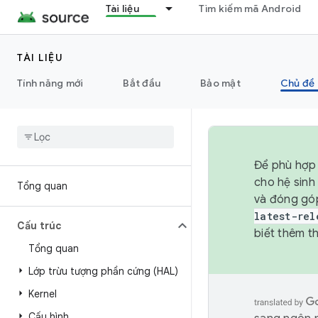
Tài liệu
Tìm kiếm mã Android
TÀI LIỆU
Tính năng mới
Bắt đầu
Bảo mật
Chủ đề 
Để phù hợp 
cho hệ sinh
Tổng quan
và đóng gó
latest-rel
Cấu trúc
biết thêm th
Tổng quan
Lớp trừu tượng phần cứng (HAL)
Kernel
Cấu hình