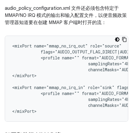
audio_policy_configuration.xml 文件还必须包含特定于
MMAP/NO IRQ 模式的输出和输入配置文件，以便音频政策
管理器知道要在创建 MMAP 客户端时打开的流：
<mixPort name="mmap_no_irq_out" role="source"

            flags="AUDIO_OUTPUT_FLAG_DIRECT|AUDIO
            <profile name="" format="AUDIO_FORMAT_
                                samplingRates="4800
                                channelMasks="AUDI
</mixPort>

<mixPort name="mmap_no_irq_in" role="sink" flags=
            <profile name="" format="AUDIO_FORMAT_
                                samplingRates="4800
                                channelMasks="AUDIO
</mixPort>