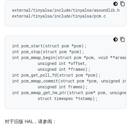
external/tinyalsa/include/tinyalsa/asoundlib.h

external/tinyalsa/include/tinyalsa/pcm.c
int pcm_start(struct pcm *pcm);

int pcm_stop(struct pcm *pcm);

int pcm_mmap_begin(struct pcm 
*pcm, void *
*areas,

           unsigned int *offset,

           unsigned int *frames);

int pcm_get_poll_fd(struct pcm *pcm);

int pcm_mmap_commit(struct pcm 
*pcm, unsigned int
           unsigned int frames);
int pcm_mmap_get_hw_ptr(struct pcm*
 pcm, unsigned 
           struct timespec *tstamp);
对于旧版 HAL，请参阅：