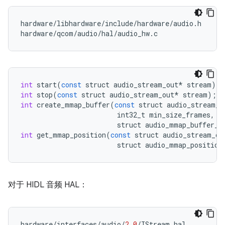
hardware/libhardware/include/hardware/audio.h

hardware/qcom/audio/hal/audio_hw.c
int
start
(
const
struct
audio_stream_out
*
stream
);
int
stop
(
const
struct
audio_stream_out
*
stream
);
int
create_mmap_buffer
(
const
struct
audio_stream_o
int32_t
min_size_frames
,
struct
audio_mmap_buffer_i
int
get_mmap_position
(
const
struct
audio_stream_ou
struct
audio_mmap_position
对于 HIDL 音频 HAL：
hardware
/
interfaces
/
audio
/
2.0
/
IStream
.
hal