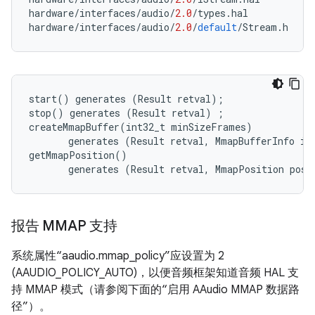
hardware
/
interfaces
/
audio
/
2.0
/
types
.
hal
hardware
/
interfaces
/
audio
/
2.0
/
default
/
Stream
.
h
start() generates (Result retval);

stop() generates (Result retval) ;

createMmapBuffer(int32_t minSizeFrames)

       generates (Result retval, MmapBufferInfo inf
getMmapPosition()

       generates (Result retval, MmapPosition posi
报告 MMAP 支持
系统属性“aaudio.mmap_policy”应设置为 2
(AAUDIO_POLICY_AUTO)，以便音频框架知道音频 HAL 支
持 MMAP 模式（请参阅下面的“启用 AAudio MMAP 数据路
径”）。