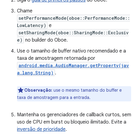
Siga o
guia de primeiros passos
do Oboe.
Chame
setPerformanceMode(oboe::PerformanceMode::
LowLatency)
e
setSharingMode(oboe::SharingMode::Exclusiv
e)
no builder do Oboe.
Use o tamanho de buffer nativo recomendado e a
taxa de amostragem retornada por
android.media.AudioManager.getProperty(jav
a.lang.String)
.
Observação:
use o mesmo tamanho do buffer e
taxa de amostragem para a entrada.
Mantenha os gerenciadores de callback curtos, sem
uso de CPU em burst ou bloqueio ilimitado. Evite a
inversão de prioridade
.