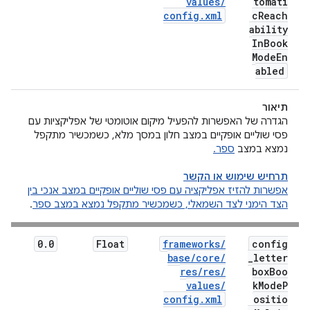
values
/
tomati
config
.
xml
c
Reach
ability
In
Book
Mode
En
abled
תיאור
הגדרה של האפשרות להפעיל מיקום אוטומטי של אפליקציות עם
פסי שוליים אופקיים במצב חלון במסך מלא, כשמכשיר מתקפל
נמצא במצב
ספר.
תרחיש שימוש או הקשר
אפשרות להזיז אפליקציה עם פסי שוליים אופקיים במצב אנכי בין
הצד הימני לצד השמאלי, כשמכשיר מתקפל נמצא במצב ספר
.
0
.
0
Float
frameworks
/
config
base
/
core
/
_
letter
res
/
res
/
box
Boo
values
/
k
Mode
P
config
.
xml
ositio