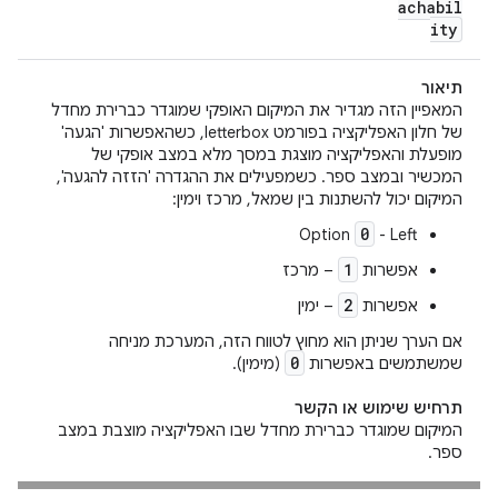
achabil
ity
תיאור
המאפיין הזה מגדיר את המיקום האופקי שמוגדר כברירת מחדל
של חלון האפליקציה בפורמט letterbox, כשהאפשרות 'הגעה'
מופעלת והאפליקציה מוצגת במסך מלא במצב אופקי של
המכשיר ובמצב ספר. כשמפעילים את ההגדרה 'הזזה להגעה',
המיקום יכול להשתנות בין שמאל, מרכז וימין:
0
Option
- Left
1
אפשרות
– מרכז
2
אפשרות
– ימין
אם הערך שניתן הוא מחוץ לטווח הזה, המערכת מניחה
0
שמשתמשים באפשרות
(מימין).
תרחיש שימוש או הקשר
המיקום שמוגדר כברירת מחדל שבו האפליקציה מוצבת במצב
ספר.