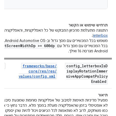
תרחיש שימוש או הקשר
התצוגה מתעלמת מהכיוון המבוקש של כל האפליקציות, והאפליקציה
מו
.
letterbox
משמש בכל המכ
lest
Screen
Width
Dp >= 600dp
בכל המכשירים עם מסך גדול עם
Android מגרסה 16 ואילך.
ol
frameworks
/
base
/
config
_
letterbox
Is
D
core
/
res
/
res
/
isplay
Rotation
Immer
values
/
config
.
xml
sive
App
Compat
Policy
Enabled
תיאור
מפעיל מדיניות תאימות לסיבוב של אפליקציות סוחפות שמונעת סיבוב אוט
לא אופטימלי בזמן שהאפליקציה פועלת במסך מלא. הדבר נחוץ כי אפלי
כמו משחקים, לרוב לא מותאמות לכל הכיוונים ויכול להיות שהן יספקו ח
טובה אם יסובבו אותן. בנוסף, חלק מהמשחקים מסתמכים על חיישנים כ