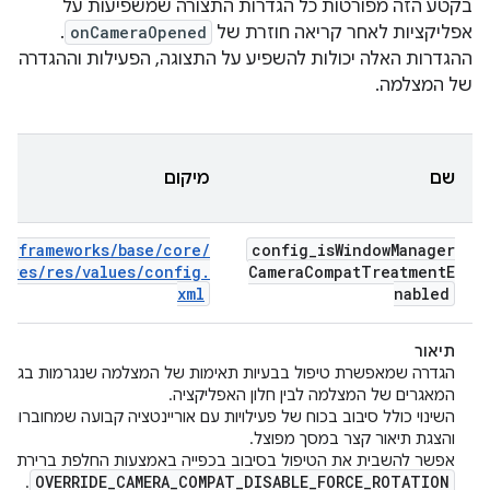
בקטע הזה מפורטות כל הגדרות התצורה שמשפיעות על
אפליקציות לאחר קריאה חוזרת של
onCameraOpened
.
ההגדרות האלה יכולות להשפיע על התצוגה, הפעילות וההגדרה
של המצלמה.
שם
מיקום
frameworks
/
base
/
core
/
config
_
is
Window
Manager
res
/
res
/
values
/
config
.
Camera
Compat
Treatment
E
xml
nabled
תיאור
הגדרה שמאפשרת טיפול בבעיות תאימות של המצלמה שנגרמות בגלל 
המאגרים של המצלמה לבין חלון האפליקציה.
השינוי כולל סיבוב בכוח של פעילויות עם אוריינטציה קבועה שמחוברו
והצגת תיאור קצר במסך מפוצל.
אפשר להשבית את הטיפול בסיבוב בכפייה באמצעות החלפת ברירת המ
OVERRIDE
_
CAMERA
_
COMPAT
_
DISABLE
_
FORCE
_
ROTATION
.