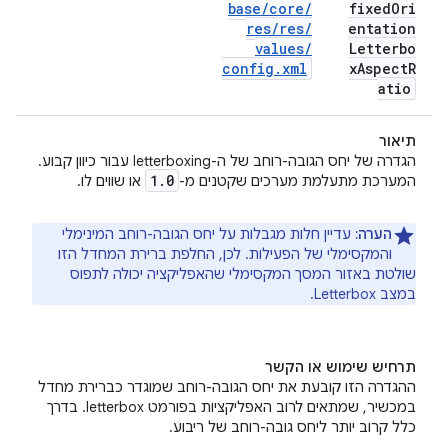
base
/
core
/
fixed
Ori
res
/
res
/
entation
values
/
Letterbo
config
.
xml
x
Aspect
R
atio
תיאור
הגדרה של יחס הגובה-רוחב של ה-letterboxing עבור כיוון קבוע.
1
.
0
המערכת מתעלמת מערכים שקטנים מ-
או שווים לו.
הערה:
עדיין חלות מגבלות על יחס הגובה-רוחב המינימלי
והמקסימלי של הפעילות. לכן, החלפת ברירת המחדל הזו
שולטת באזור המסך המקסימלי שהאפליקציה יכולה לתפוס
במצב Letterbox.
תרחיש שימוש או הקשר
ההגדרה הזו קובעת את יחס הגובה-רוחב שמוגדר כברירת מחדל
במכשיר, שמתאים לרוב האפליקציות בפורמט letterbox. בדרך
כלל קרוב יותר ליחס גובה-רוחב של ריבוע.