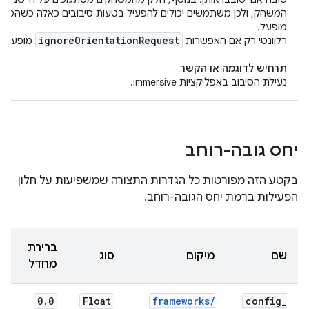
המשחק, ולכן משתמשים יכולים להפעיל בטעות סיבובים כאלה כשהסיבו
מופעל.
ignore
Orientation
Request
רלוונטי רק אם האפשרות
מופעלת.
תרחיש לדוגמה או הקשר
נעילת הסיבוב באפליקציות immersive.
יחס גובה-רוחב
בקטע הזה מפורטות כל הגדרות התצורה שמשפיעות על חלון
הפעילות ברמת יחס הגובה-רוחב.
ברירת
שם
מיקום
סוג
מחדל
0
.
0
Float
frameworks
/
config
_