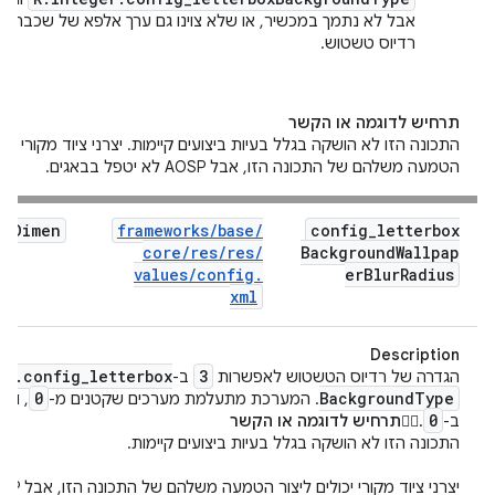
אבל לא נתמך במכשיר, או שלא צוינו גם ערך אלפא של שכבת מ
רדיוס טשטוש.
תרחיש לדוגמה או הקשר
התכונה הזו לא הושקה בגלל בעיות ביצועים קיימות. יצרני ציוד מקורי יכול
הטמעה משלהם של התכונה הזו, אבל AOSP לא יטפל בבאגים.
Dimen
frameworks
/
base
/
config
_
letterbox
core
/
res
/
res
/
Background
Wallpap
values
/
config
.
er
Blur
Radius
xml
Description
er
.
config
_
letterbox
3
הגדרה של רדיוס הטשטוש לאפשרות
ב-
0
Background
Type
. המערכת מתעלמת מערכים שקטנים מ-
, ומ
0
ב-
.
תרחיש לדוגמה או הקשר
התכונה הזו לא הושקה בגלל בעיות ביצועים קיימות.