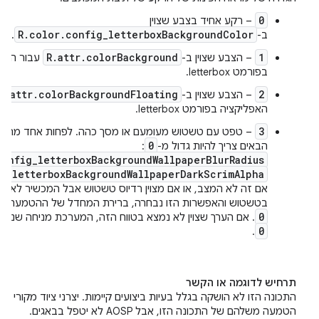
0
– רקע אחיד בצבע שצוין
R.color.config_letterboxBackgroundColor
ב-
.
R.attr.colorBackground
1
– הצבע שצוין ב-
עבור האפל
בפורמט letterbox.
R.attr.colorBackgroundFloating
2
– הצבע שצוין ב-
האפליקציה בפורמט letterbox.
3
– טפט עם טשטוש מעומעם או מסך כהה. לפחות אחד מהפ
0
הבאים צריך להיות גדול מ-
:
config_letterboxBackgroundWallpaperBlurRadius
g_letterboxBackgroundWallpaperDarkScrimAlpha
אם זה לא המצב, או אם מצוין רדיוס טשטוש אבל המכשיר לא תו
בטשטוש והאפשרות הזו נבחרה, ברירת המחדל של ההטמעה הי
0
. אם הערך שצוין לא נמצא בטווח הזה, המערכת מניחה שנב
0
.
תרחיש לדוגמה או הקשר
התכונה הזו לא הושקה בגלל בעיות ביצועים קיימות. יצרני ציוד מקורי יכול
הטמעה משלהם של התכונה הזו, אבל AOSP לא יטפל בבאגים.