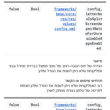
false
Bool
frameworks
/
config
_
base
/
core
/
letterbo
res
/
res
/
x
Is
Split
values
/
Screen
As
config
.
xml
pect
Rati
o
For
Unre
sizable
A
pps
Enabl
ed
תיאור
הגדרה של יחס הגובה-רוחב של מסך מפוצל כברירת מחדל עבור
אפליקציות שלא ניתן לשנות את הגודל שלהן.
תרחיש שימוש או הקשר
רוב האפליקציות שלא ניתן לשנות את הגודל שלהן מצפות
לפריסה של טלפון בצורת ממתק לאורך.
false
Bool
frameworks
/
config
_
base
/
core
/
letterbo