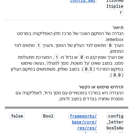
config
.
xml
ition
Mu
ltiplie
r
תיאור
הגדרה של המיקום האנכי של מרכז חלון האפליקציה בפורמט
letterbox.
1
0
הערך
מתאים לצד העליון של המסך, והערך
מתאים לצד
התחתון.
1
0
אם הערך שצוין קטן מ-
או גדול מ-
, המערכת מתעלמת
ממנו. במצב שאינו 'על משטח, מסך למעלה', נעשה שימוש
0
.
5
במיקום המרכזי (
). במצב שולחן, משתמשים במיקום העליון
0
.
0
).
(
תרחיש שימוש או הקשר
ההגדרה היא במרכז במכשירים עם מסך גדול, לאפליקציה עם
מסגרת שחורה בצדדים במצב לרוחב.
false
Bool
frameworks
/
config
base
/
core
/
_
letter
res
/
res
/
box
Is
Au