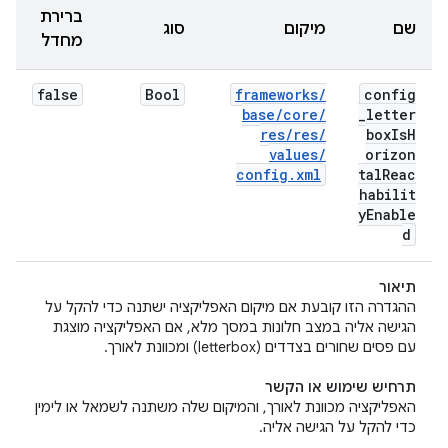
ברירת
שם
מיקום
סוג
מחדל
false
Bool
frameworks
/
config
base
/
core
/
_
letter
res
/
res
/
box
Is
H
values
/
orizon
config
.
xml
tal
Reac
habilit
y
Enable
d
תיאור
ההגדרה הזו קובעת אם מיקום האפליקציה ישתנה כדי להקל על
הגישה אליה במצב חלונות במסך מלא, אם האפליקציה מוצגת
עם פסים שחורים בצדדים (letterbox) ומכוונת לאורך.
תרחיש שימוש או הקשר
האפליקציה מכוונת לאורך, והמיקום שלה משתנה לשמאל או לימין
כדי להקל על הגישה אליה.