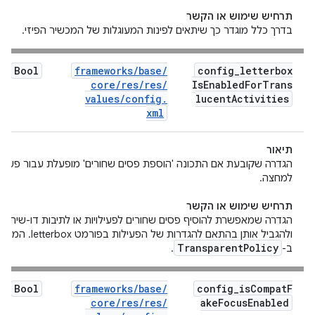
תרחיש שימוש או הקשר
בדרך כלל מוגדר כך שיתאים לפינות המעוגלות של המכשיר הפיזי.
Bool
frameworks
/
base
/
config
_
letterbox
core
/
res
/
res
/
Is
Enabled
For
Trans
values
/
config
.
lucent
Activities
xml
תיאור
הגדרה שקובעת אם התכונה 'הוספת פסים שחורים' מופעלת עבור פעילוי
למחצה.
תרחיש שימוש או הקשר
הגדרה שמאפשרת להוסיף פסים שחורים לפעילויות או לתיבות דו-שיח ש
ולהגביל אותן בהתאם להגדרות של הפעי
Transparent
Policy
ב-
.
Bool
frameworks
/
base
/
config
_
is
Compat
F
core
/
res
/
res
/
ake
Focus
Enabled