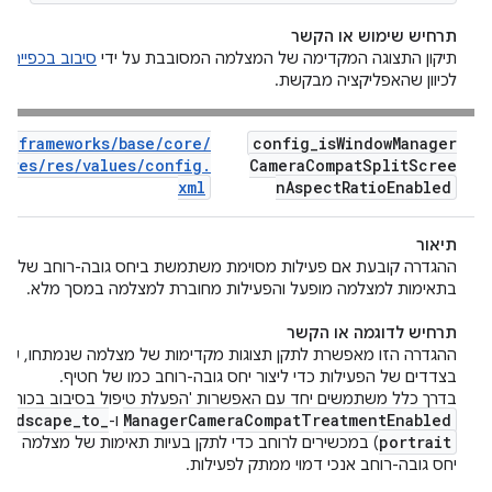
תרחיש שימוש או הקשר
תיקון התצוגה המקדימה של המצלמה המסובבת על ידי
סיבוב בכפייה
של
לכיוון שהאפליקציה מבקשת.
frameworks
/
base
/
core
/
config
_
is
Window
Manager
res
/
res
/
values
/
config
.
Camera
Compat
Split
Scree
xml
n
Aspect
Ratio
Enabled
תיאור
ההגדרה קובעת אם פעילות מסוימת משתמשת ביחס גובה-רוחב של מס
בתאימות למצלמה מופעל והפעילות מחוברת למצלמה במסך מלא.
תרחיש לדוגמה או הקשר
ההגדרה הזו מאפשרת לתקן תצוגות מקדימות של מצלמה שנמתחו, על י
בצדדים של הפעילות כדי ליצור יחס גובה-רוחב כמו של חטיף.
בדרך כלל משתמשים יחד עם האפשרות 'הפעלת טיפול בסיבוב בכוח' (
andscape
_
to
_
Manager
Camera
Compat
Treatment
Enabled
ו-
portrait
) במכשירים לרוחב כדי לתקן בעיות תאימות של מצלמה מתו
יחס גובה-רוחב אנכי דמוי ממתק לפעילות.