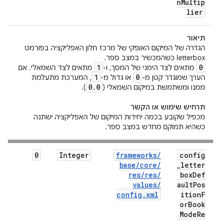
n
Multip
lier
תיאור
הגדרה של המיקום האופקי של מרכז חלון האפליקציה בפורמט
letterbox כשהמכשיר במצב ספר.
1
0
מתאים לצד הימני של המסך, ו-
מתאים לצד השמאלי. אם
1
0
הערך שמוגדר קטן מ-
או גדול מ-
, המערכת מתעלמת
0
.
0
ממנו ומשתמשת במיקום השמאלי (
).
תרחיש שימוש או הקשר
מכפיל שקובע בכמה יחידות המיקום של האפליקציה ישתנה
כשהיא תמוקם מחדש במצב ספר.
0
Integer
frameworks
/
config
base
/
core
/
_
letter
res
/
res
/
box
Def
values
/
ault
Pos
config
.
xml
ition
F
or
Book
Mode
Re