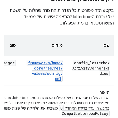
בקטע הזה מפורטות כל הגדרות התצורה שחלות על השטח
של שכבת ה-letterbox להתאמה אישית של ממשק
המשתמש, או ברמת הפעילות.
שם
מיקום
סוג
Integer
frameworks
/
base
/
config
_
letterbox
core
/
res
/
res
/
Activity
Corners
Ra
values
/
config
.
dius
xml
תיאור
הגדרה של רדיוס הפינות של פעילות שמוצגת במצב letterbox. ערכים שקטנים מ-
מאפשרים פינות מעוגלות ברדיוס ששווה למינימום בין רדיוסים של פינות
0
במכשיר. ערך ברירת המחדל
משבית את הלוגיקה של פינות מעוגלות
Compat
Letterbox
Policy
.