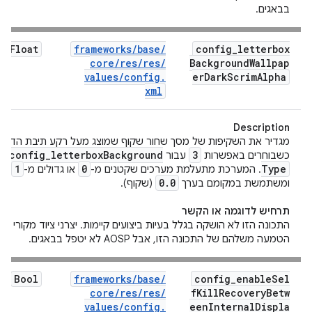
בבאגים.
Float
frameworks
/
base
/
config
_
letterbox
core
/
res
/
res
/
Background
Wallpap
values
/
config
.
er
Dark
Scrim
Alpha
xml
Description
מגדיר את השקיפות של מסך שחור שקוף שמוצג מעל רקע תיבת הדוא
r
.
config
_
letterbox
Background
3
כשבוחרים באפשרות
עבור
1
0
Type
. המערכת מתעלמת מערכים שקטנים מ-
או גדולים מ-
או 
0
.
0
ומשתמשת במקומם בערך
(שקוף).
תרחיש לדוגמה או הקשר
התכונה הזו לא הושקה בגלל בעיות ביצועים קיימות. יצרני ציוד מקורי יכול
הטמעה משלהם של התכונה הזו, אבל AOSP לא יטפל בבאגים.
Bool
frameworks
/
base
/
config
_
enable
Sel
core
/
res
/
res
/
f
Kill
Recovery
Betw
values
/
config
.
een
Internal
Displa