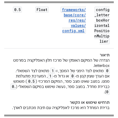
0
.
5
Float
frameworks
/
config
base
/
core
/
_
letter
res
/
res
/
box
Hor
values
/
izontal
config
.
xml
Positio
n
Multip
lier
תיאור
הגדרה של המיקום האופקי של מרכז חלון האפליקציה בפורמט
letterbox.
1
0
מתאים לצד הימני של המסך, ו-
מתאים לצד השמאלי.
1
0
אם הערך שצוין קטן מ-
או גדול מ-
, המערכת מתעלמת
0
.
5
ממנו. במצב שאינו מצב ספר, המיקום המרכזי (
) משמש
0
.
כברירת מחדל. במצב ספר, נעשה שימוש במיקום השמאלי (
0
).
תרחיש שימוש או הקשר
ברירת המחדל היא מרכז לאפליקציה עם תיבת מכתבים לאורך.