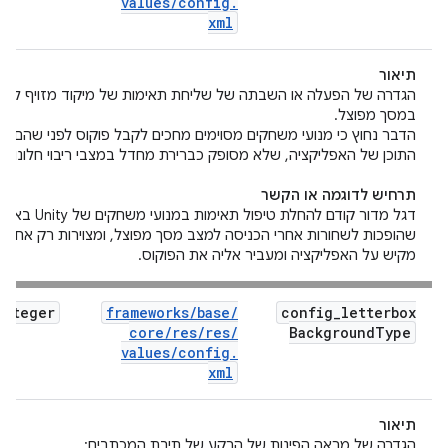
values
/
config
.
xml
תיאור
הגדרה של הפעלה או השבתה של שליחת תאימות של מיקוד מזויף לפעי
במסך מפוצל.
הדבר נחוץ כי מנועי משחקים מסוימים מחכים לקבל פוקוס לפני שהם מצ
התוכן של האפליקציה, שלא מסופק כברירת מחדל במצבי ריבוי חלונות.
תרחיש לדוגמה או הקשר
דגל מדור קודם להחלת טיפול תאימו
שהופכות לשחורות אחרי הכניסה למצב מסך מפוצל, ומצוירות רק אח
מקיש על האפליקציה ומעביר אליה את הפוקוס.
Integer
frameworks
/
base
/
config
_
letterbox
core
/
res
/
res
/
Background
Type
values
/
config
.
xml
תיאור
הגדרה של מראה הפינות של הרקע של תיבת המכתבים: