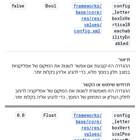
false
Bool
frameworks
/
config
base
/
core
/
_
letter
res
/
res
/
box
Is
Ve
values
/
rtical
R
config
.
xml
eachab
ility
En
abled
תיאור
ההגדרה הזו קובעת אם אפשר לשנות את המיקום של אפליקציות
במצב חלון במסך מלא, כדי להגיע אליהן בקלות יותר.
תרחיש שימוש או הקשר
ההגדרה הזו מאפשרת לשנות את המיקום של אפליקציה לרוחב
לחלק העליון או התחתון של המסך, כדי להגיע אליה בקלות יותר.
0
.
0
Float
frameworks
/
config
base
/
core
/
_
letter
res
/
res
/
box
Vert
values
/
ical
Pos