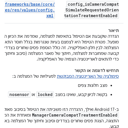
frameworks
/
base
/
core
/
config
_
is
Camera
Compat
res
/
res
/
values
/
config
.
Simulate
Requested
Orien
xml
tation
Treatment
Enabled
תיאור
הגדרה שקובעת אם הטיפול בתאימות למצלמה, שמדמה את הכיוון המב
מופעל. מטרת הטיפול היא לצמצם בעיות שנגרמות בגלל חוסר התאמה בי
המצלמה לבין חלון האפליקציה. זה כולל הוספת פסים שחורים בצדדים לפ
קבועה שמחוברות למצלמה, חיתוך של מאגר המצלמה (סיבוב וחיתוך) ואר
כדי להתאים לאוריינטציה הצפויה של האפליקציה.
תרחיש לדוגמה או הקשר
סימולציה של האוריינטציה המבוקשת
לפעילויות של המצלמה ב:
מצב חלונות צפים
nosensor
locked
בקשה לכיוון קבוע, שאינו במצב
או
ב-Android 17 ואילך, ההגדרה הזו משביתה את הטיפול בסיבוב מאולץ מ-
Manager
Camera
Compat
Treatment
Enabled
ומאחדת את המדיניו
התצוגה, הצגת פסים שחורים בצדדים וסיבוב וחיתוך של המצלמה באפליק
קבוע.