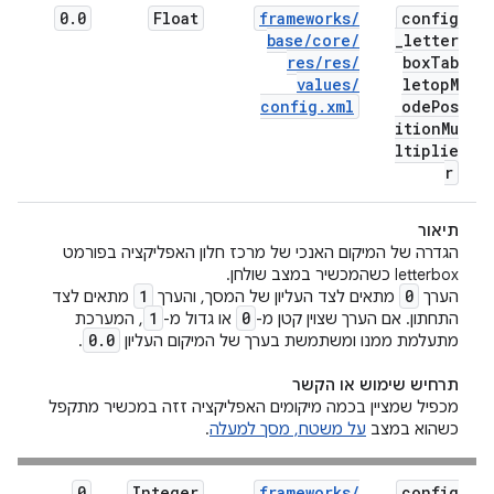
0
.
0
Float
frameworks
/
config
base
/
core
/
_
letter
res
/
res
/
box
Tab
values
/
letop
M
config
.
xml
ode
Pos
ition
Mu
ltiplie
r
תיאור
הגדרה של המיקום האנכי של מרכז חלון האפליקציה בפורמט
letterbox כשהמכשיר במצב שולחן.
1
0
הערך
מתאים לצד העליון של המסך, והערך
מתאים לצד
1
0
התחתון. אם הערך שצוין קטן מ-
או גדול מ-
, המערכת
0
.
0
מתעלמת ממנו ומשתמשת בערך של המיקום העליון
.
תרחיש שימוש או הקשר
מכפיל שמציין בכמה מיקומים האפליקציה זזה במכשיר מתקפל
כשהוא במצב
על משטח, מסך למעלה
.
0
Integer
frameworks
/
config