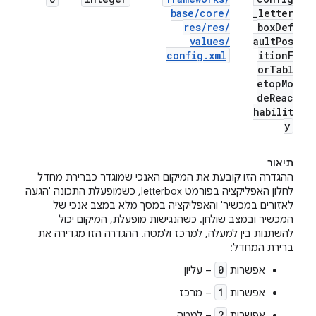
base
/
core
/
_
letter
res
/
res
/
box
Def
values
/
ault
Pos
config
.
xml
ition
F
or
Tabl
etop
Mo
de
Reac
habilit
y
תיאור
ההגדרה הזו קובעת את המיקום האנכי שמוגדר כברירת מחדל
לחלון האפליקציה בפורמט letterbox, כשמופעלת התכונה 'הגעה
לאזורים במכשיר' והאפליקציה במסך מלא במצב אנכי של
המכשיר ובמצב שולחן. כשהנגישות מופעלת, המיקום יכול
להשתנות בין למעלה, למרכז ולמטה. ההגדרה הזו מגדירה את
ברירת המחדל:
0
אפשרות
– עליון
1
אפשרות
– מרכז
2
אפשרות
– למטה