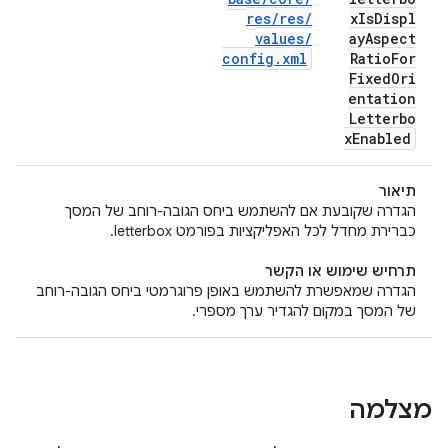
res
/
res
/
x
Is
Displ
values
/
ay
Aspect
config
.
xml
Ratio
For
Fixed
Ori
entation
Letterbo
x
Enabled
תיאור
הגדרה שקובעת אם להשתמש ביחס הגובה-רוחב של המסך
כברירת מחדל לכל האפליקציות בפורמט letterbox.
תרחיש שימוש או הקשר
הגדרה שמאפשרת להשתמש באופן פרוגרמטי ביחס הגובה-רוחב
של המסך במקום להגדיר ערך מספרי.
מצלמה