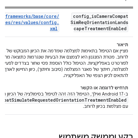
frameworks
/
base
/
core
/
config
_
is
Camera
Compat
res
/
res
/
values
/
config
.
Sim
Req
Orientation
Lands
xml
cape
Treatment
Enabled
תיאור
מציין אם הטיפול בתאימות למצלמה שמדמה את הכיוון המבוקש של הא
לרוחב. מטרת המנגנון היא לצמצם את הבעיות שנגרמות כתוצאה מהטמ
לפורטרט באפליקציות. הטיפול כולל הוספת פסי שחור בצדדים לפעילויות
למצלמה, חיתוך של מאגר המצלמה (סיבוב וחיתוך), כיוון החיישן לאורך ו
להתאים לכיוון הצפוי של האפליקציה.
תרחיש לדוגמה או הקשר
ב-Android 17 ואילך, הטיפול הזה זהה לטיפול בסימולציה של הכיוון המבוקש עבור
ompat
Simulate
Requested
Orientation
Treatment
Enabled
עם מצלמות בכיוון לרוחב.
רקע וממשק משתמש