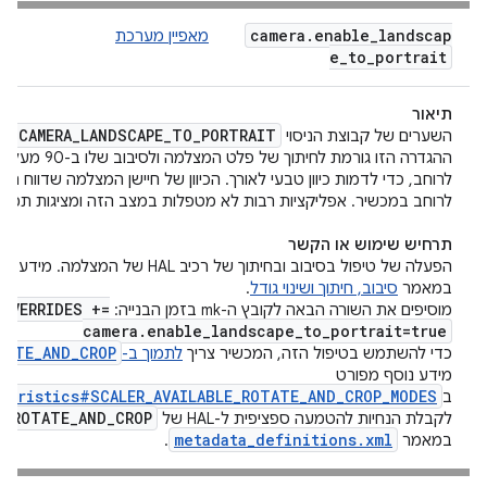
camera
.
enable
_
landscap
מאפיין מערכת
e
_
to
_
portrait
תיאור
DE
_
CAMERA
_
LANDSCAPE
_
TO
_
PORTRAIT
השערים של קבוצת הניסוי
ההגדרה הזו גורמת לח
לרוחב, כדי לדמות כיוון טבעי לאורך. הכיוון של חיישן המצלמה שדווח ה
לרוחב במכשיר. אפליקציות רבות לא מטפלות במצב הזה ומציגות תמונו
תרחיש שימוש או הקשר
הפעלה של טיפול בסיבוב ובחיתוך של רכיב HAL
במאמר
סיבוב, חיתוך ושינוי גודל
.
_
OVERRIDES +=
מוסיפים את השורה הבאה לקובץ ה-mk בזמן הבנייה:
camera
.
enable
_
landscape
_
to
_
portrait=true
TATE_AND_CROP
כדי להשתמש בטיפול הזה, המכשיר צריך
לתמוך ב-
מידע נוסף מפורט
teristics#SCALER_AVAILABLE_ROTATE_AND_CROP_MODES
ב
R
_
ROTATE
_
AND
_
CROP
לקבלת הנחיות להטמעה ספציפית ל-HAL של
metadata_definitions.xml
במאמר
.