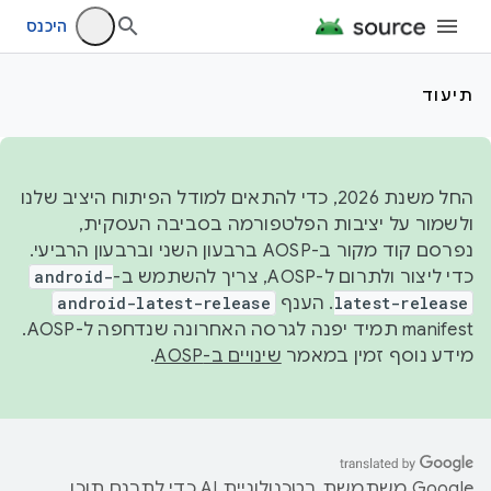
היכנס
תיעוד
החל משנת 2026, כדי להתאים למודל הפיתוח היציב שלנו
ולשמור על יציבות הפלטפורמה בסביבה העסקית,
נפרסם קוד מקור ב-AOSP ברבעון השני וברבעון הרביעי.
כדי ליצור ולתרום ל-AOSP, צריך להשתמש ב-
android-
latest-release
. הענף
android-latest-release
manifest תמיד יפנה לגרסה האחרונה שנדחפה ל-AOSP.
מידע נוסף זמין במאמר
שינויים ב-AOSP
.
‫Google משתמשת בטכנולוגיית AI כדי לתרגם תוכן