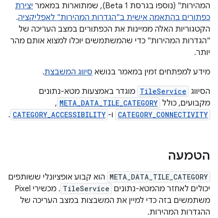
המהירות" (נוספו בגרסת Beta 1), שמתוארות במאמר
יצירת
כפתורים בהתאמה אישית ב"הגדרות המהירות" לאפליקציה
.
הקטגוריות האלה ממיינות את הכפתורים במצב העריכה של
"הגדרות המהירות" כדי שהמשתמשים יוכלו למצוא אותם מהר
יותר.
מידע למפתחים זמין במאמר בנושא
סיווג המשבצת
.
הסיווג
TileService
מוגדר באמצעות מטא-נתונים
מקבועים, כולל
META_DATA_TILE_CATEGORY
, ‏
CATEGORY_CONNECTIVITY
ו-
CATEGORY_ACCESSIBILITY
.
הטמעה
META_DATA_TILE_CATEGORY
הוא קבוע אופציונלי ששותפים
יכולים לאחזר מהמטא-נתונים
TileService
. מכשירי Pixel
משתמשים בזה כדי למיין את המשבצות במצב העריכה של
ההגדרות המהירות.