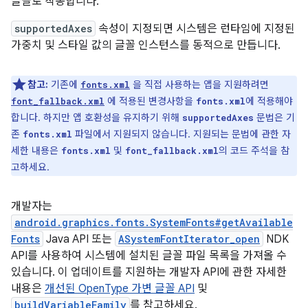
글꼴로 작동합니다.
supportedAxes
속성이 지정되면 시스템은 런타임에 지정된
가중치 및 스타일 값의 글꼴 인스턴스를 동적으로 만듭니다.
참고:
기존에
을 직접 사용하는 앱을 지원하려면
fonts.xml
에 적용된 변경사항을
에 적용해야
font_fallback.xml
fonts.xml
합니다. 하지만 앱 호환성을 유지하기 위해
문법은 기
supportedAxes
존
파일에서 지원되지 않습니다. 지원되는 문법에 관한 자
fonts.xml
세한 내용은
및
의 코드 주석을 참
fonts.xml
font_fallback.xml
고하세요.
개발자는
android.graphics.fonts.SystemFonts#getAvailable
Fonts
Java API 또는
ASystemFontIterator_open
NDK
API를 사용하여 시스템에 설치된 글꼴 파일 목록을 가져올 수
있습니다. 이 업데이트를 지원하는 개발자 API에 관한 자세한
내용은
개선된 OpenType 가변 글꼴 API
및
buildVariableFamily
를 참고하세요.