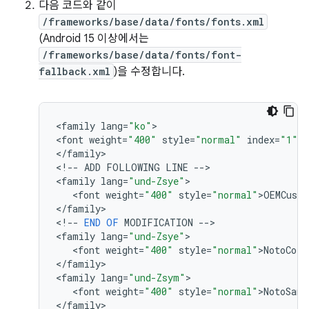
다음 코드와 같이
/frameworks/base/data/fonts/fonts.xml
(Android 15 이상에서는
/frameworks/base/data/fonts/font-
fallback.xml
)을 수정합니다.
<
family
lang
=
"ko"
>

<
font
weight
=
"400"
style
=
"normal"
index
=
"1"
>
N
<
/
family
>

<
!
--
ADD
FOLLOWING
LINE
--
>

<
family
lang
=
"und-Zsye"
>

   <
font
weight
=
"400"
style
=
"normal"
>
OEMCust
<
/
family
>

<
!
--
END
OF
MODIFICATION
--
>

<
family
lang
=
"und-Zsye"
>

   <
font
weight
=
"400"
style
=
"normal"
>
NotoColo
<
/
family
>

<
family
lang
=
"und-Zsym"
>

   <
font
weight
=
"400"
style
=
"normal"
>
NotoSans
<
/
family