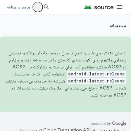
ورود به برنامه
مستندات
از سال ۲۰۲۶، برای همسو شدن با مدل توسعه پایدار ترانک و تضمین
پایداری پلتفرم برای اکوسیستم، کد منبع را در سه‌ماهه دوم و چهارم
در AOSP منتشر خواهیم کرد. برای ساخت و مشارکت در AOSP،
android-latest-release
استفاده کنید. شاخه مانیفست
android-latest-release
همیشه به جدیدترین نسخه منتشر
شده در AOSP ارجاع می‌دهد. برای اطلاعات بیشتر، به
تغییرات در
AOSP
مراجعه کنید.
این صفحه به‌وسیله
ترجمه شده است.