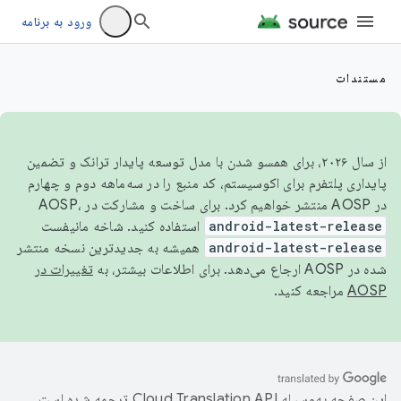
ورود به برنامه
مستندات
از سال ۲۰۲۶، برای همسو شدن با مدل توسعه پایدار ترانک و تضمین
پایداری پلتفرم برای اکوسیستم، کد منبع را در سه‌ماهه دوم و چهارم
در AOSP منتشر خواهیم کرد. برای ساخت و مشارکت در AOSP،
android-latest-release
استفاده کنید. شاخه مانیفست
android-latest-release
همیشه به جدیدترین نسخه منتشر
شده در AOSP ارجاع می‌دهد. برای اطلاعات بیشتر، به
تغییرات در
AOSP
مراجعه کنید.
این صفحه به‌وسیله
ترجمه شده است.