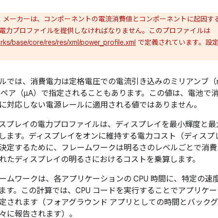
ス メーカーは、コンポーネントの電流消費値とコンポーネントに起因す
電力プロファイルを提供しなければなりません。このプロファイルは
ks/base/core/res/res/xml/power_profile.xml
で定義されています。設
ルでは、消費電力は定格電圧での電流引き込みのミリアンブ（
ンペア（μA）で指定されることもあります。この値は、電池で消
に対応しない電源レールに適用される値ではありません。
スプレイの電力プロファイルは、ディスプレイを最小輝度と最
指定します。ディスプレイをオンに維持する電力コスト（ディスプ
決定するために、フレームワークは明るさのレベルごとで消費
れたディスプレイの明るさにおけるコストを乗算します。
ームワークは、各アプリケーションの CPU 時間に、特定の速度
算します。この計算では、CPU コードを実行することでアプリ
定されます（フォアグラウンド アプリとしての時間とバックグ
々に報告されます）。