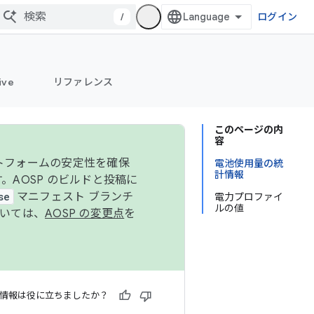
/
ログイン
ive
リファレンス
このページの内
容
ットフォームの安定性を確保
電池使用量の統
計情報
す。AOSP のビルドと投稿に
se
マニフェスト ブランチ
電力プロファイ
ルの値
ついては、
AOSP の変更点
を
情報は役に立ちましたか？