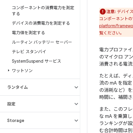
コンポーネントの消費電力を測定
注意:
デバイ
する
コンポーネントの
デバイスの消費電力を測定する
platform/framewor
電力値を測定する
覧ください。
ルーティン バッテリー セーバー
電力プロファイ
テレビ スタンバイ
のマイクロ ア
System
Suspend サービス
消費される電流
ワットソン
たとえば、ディ
流の mA を
ランタイム
の消耗など）を
時間に、補間さ
設定
また、このフレ
な mA を乗
Storage
ランキングが設
む合計時間は別