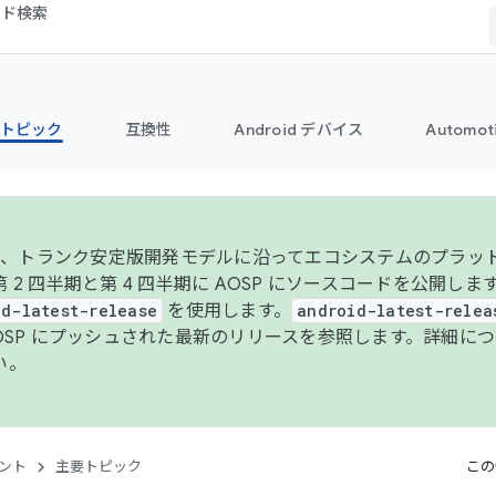
コード検索
トピック
互換性
Android デバイス
Automot
年より、トランク安定版開発モデルに沿ってエコシステムのプラ
 2 四半期と第 4 四半期に AOSP にソースコードを公開しま
id-latest-release
を使用します。
android-latest-relea
AOSP にプッシュされた最新のリリースを参照します。詳細に
い。
ント
主要トピック
この