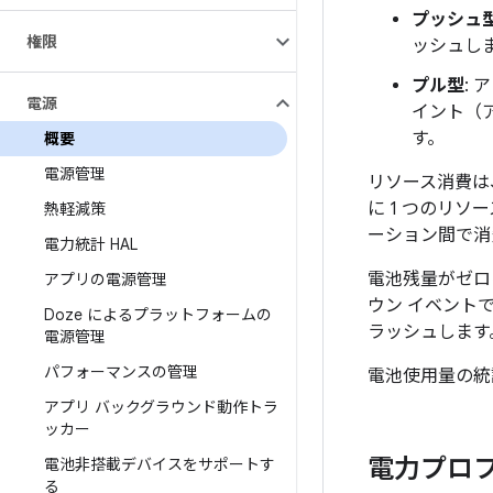
プッシュ
権限
ッシュし
プル型
:
電源
イント（
す。
概要
電源管理
リソース消費は
に 1 つのリ
熱軽減策
ーション間で消
電力統計 HAL
電池残量がゼロ
アプリの電源管理
ウン イベント
Doze によるプラットフォームの
ラッシュします
電源管理
パフォーマンスの管理
電池使用量の統
アプリ バックグラウンド動作トラ
ッカー
電力プロ
電池非搭載デバイスをサポートす
る