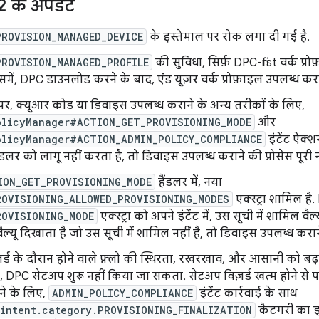
2 के अपडेट
PROVISION_MANAGED_DEVICE
के इस्तेमाल पर रोक लगा दी गई है.
PROVISION_MANAGED_PROFILE
की सुविधा, सिर्फ़ DPC-first वर्क प
समें, DPC डाउनलोड करने के बाद, एंड यूज़र वर्क प्रोफ़ाइल उपलब्ध करा
, क्यूआर कोड या डिवाइस उपलब्ध कराने के अन्य तरीकों के लिए,
olicyManager#ACTION_GET_PROVISIONING_MODE
और
olicyManager#ACTION_ADMIN_POLICY_COMPLIANCE
इंटेंट ऐक्श
डलर को लागू नहीं करता है, तो डिवाइस उपलब्ध कराने की प्रोसेस पूरी न
ION_GET_PROVISIONING_MODE
हैंडलर में, नया
ROVISIONING_ALLOWED_PROVISIONING_MODES
एक्स्ट्रा शामिल है
ROVISIONING_MODE
एक्स्ट्रा को अपने इंटेंट में, उस सूची में शामिल 
्यू दिखाता है जो उस सूची में शामिल नहीं है, तो डिवाइस उपलब्ध कराने 
र्ड के दौरान होने वाले फ़्लो की स्थिरता, रखरखाव, और आसानी को बढ़ा
द, DPC सेटअप शुरू नहीं किया जा सकता. सेटअप विज़र्ड खत्म होने से
ने के लिए,
ADMIN_POLICY_COMPLIANCE
इंटेंट कार्रवाई के साथ
.intent.category.PROVISIONING_FINALIZATION
कैटगरी का इ