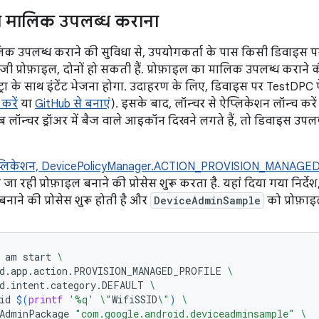
का मालिक उपलब्ध कराना
िक उपलब्ध कराने की सुविधा से, उपयोगकर्ता के पास किसी डिवाइस पर 
जी प्रोफ़ाइल, दोनों हो सकती हैं. प्रोफ़ाइल का मालिक उपलब्ध कराने 
रा के साथ इंटेंट भेजना होगा. उदाहरण के लिए, डिवाइस पर TestDPC ऐप
करें
या
GitHub से बनाएं
). इसके बाद, लॉन्चर से ऐप्लिकेशन लॉन्च करें 
 लॉन्चर ड्रॉअर में बैज वाले आइकॉन दिखने लगते हैं, तो डिवाइस उपलब्
लिकेशन, DevicePolicyManager.ACTION_PROVISION_MANAGE
ा रही प्रोफ़ाइल बनाने की प्रोसेस शुरू करता है. यहां दिया गया निर्देश
बनाने की प्रोसेस शुरू होती है और
DeviceAdminSample
को प्रोफ़ा
am
start
\
id.app.action.PROVISION_MANAGED_PROFILE
\
d.intent.category.DEFAULT
\
id
$(
printf
'%q'
\"
WifiSSID
\"
)
\
AdminPackage
"com.google.android.deviceadminsample"
\