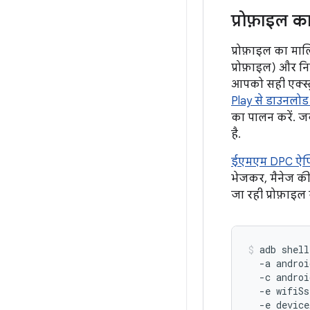
प्रोफ़ाइल 
प्रोफ़ाइल का माल
प्रोफ़ाइल) और नि
आपको सही एक्स्ट्
Play से डाउनलोड 
का पालन करें. जब
है.
ईएमएम DPC ऐप्
भेजकर, मैनेज की ज
जा रही प्रोफ़ाइल 
adb
shell
-a
andro
-c
androi
-e
wifiSs
-e
device