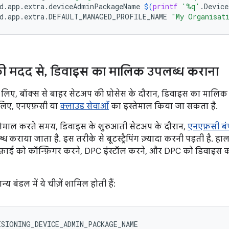
d.app.extra.deviceAdminPackageName
$(
printf
'%q'
.Device
id.app.extra.DEFAULT_MANAGED_PROFILE_NAME
"My Organisat
ी मदद से
,
डिवाइस का मालिक उपलब्ध कराना
लिए, बॉक्स से बाहर सेटअप की प्रोसेस के दौरान, डिवाइस का मालिक
 लिए, एनएफ़सी या
क्लाउड सेवाओं
का इस्तेमाल किया जा सकता है.
तेमाल करते समय, डिवाइस के शुरुआती सेटअप के दौरान,
एनएफ़सी बं
ध कराया जाता है. इस तरीके से बूटस्ट्रैपिंग ज़्यादा करनी पड़ती है. ह
-फ़ाई को कॉन्फ़िगर करने, DPC इंस्टॉल करने, और DPC को डिवाइस
य बंडल में ये चीज़ें शामिल होती हैं:
SIONING_DEVICE_ADMIN_PACKAGE_NAME
